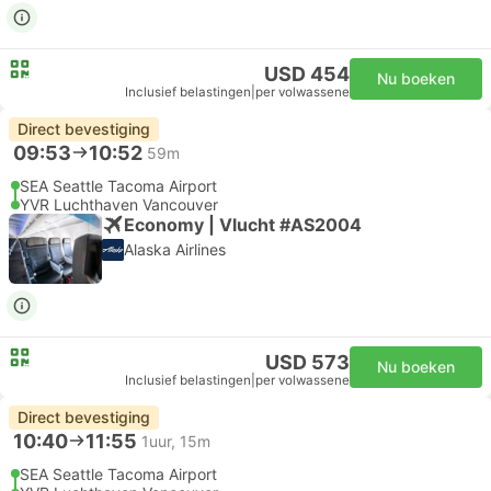
USD 454
Nu boeken
Inclusief belastingen
|
per volwassene
Direct bevestiging
09:53
10:52
59m
SEA Seattle Tacoma Airport
YVR Luchthaven Vancouver
Economy | Vlucht #AS2004
Alaska Airlines
USD 573
Nu boeken
Inclusief belastingen
|
per volwassene
Direct bevestiging
10:40
11:55
1uur, 15m
SEA Seattle Tacoma Airport