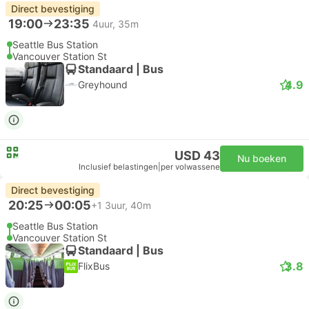
Direct bevestiging
19:00
23:35
4uur, 35m
Seattle Bus Station
Vancouver Station St
Standaard | Bus
4.9
Greyhound
USD 43
Nu boeken
Inclusief belastingen
|
per volwassene
Direct bevestiging
20:25
00:05
+1
3uur, 40m
Seattle Bus Station
Vancouver Station St
Standaard | Bus
3.8
FlixBus