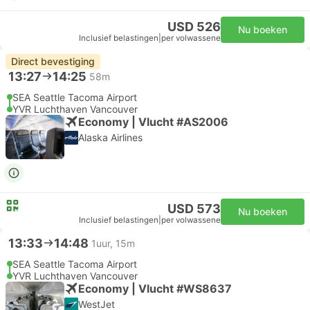
USD 526
Nu boeken
Inclusief belastingen
|
per volwassene
Direct bevestiging
13:27
14:25
58m
SEA Seattle Tacoma Airport
YVR Luchthaven Vancouver
Economy | Vlucht #AS2006
Alaska Airlines
USD 573
Nu boeken
Inclusief belastingen
|
per volwassene
13:33
14:48
1uur, 15m
SEA Seattle Tacoma Airport
YVR Luchthaven Vancouver
Economy | Vlucht #WS8637
WestJet