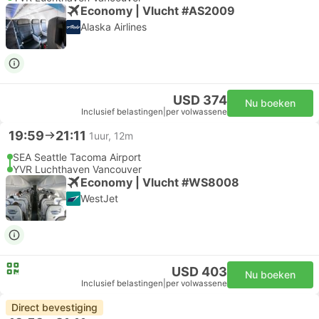
Economy | Vlucht #AS2009
Alaska Airlines
USD 374
Nu boeken
Inclusief belastingen
|
per volwassene
19:59
21:11
1uur, 12m
SEA Seattle Tacoma Airport
YVR Luchthaven Vancouver
Economy | Vlucht #WS8008
WestJet
USD 403
Nu boeken
Inclusief belastingen
|
per volwassene
Direct bevestiging