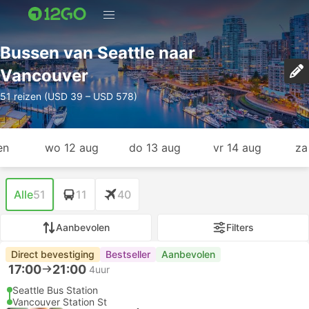
Bussen van Seattle naar
Vancouver
51 reizen (USD 39 – USD 578)
en
wo 12 aug
do 13 aug
vr 14 aug
za
Alle
51
11
40
Aanbevolen
Filters
Direct bevestiging
Bestseller
Aanbevolen
17:00
21:00
4uur
Seattle Bus Station
Vancouver Station St