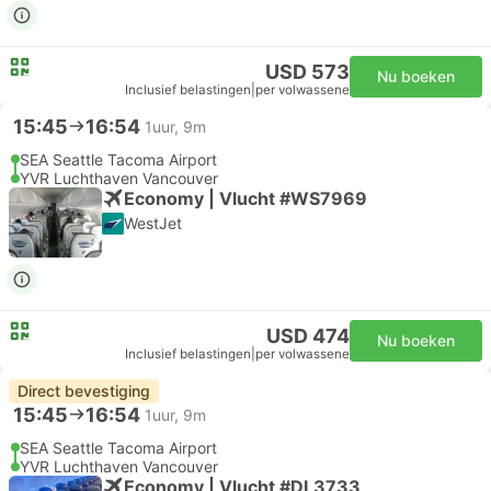
USD 573
Nu boeken
Inclusief belastingen
|
per volwassene
15:45
16:54
1uur, 9m
SEA Seattle Tacoma Airport
YVR Luchthaven Vancouver
Economy | Vlucht #WS7969
WestJet
USD 474
Nu boeken
Inclusief belastingen
|
per volwassene
Direct bevestiging
15:45
16:54
1uur, 9m
SEA Seattle Tacoma Airport
YVR Luchthaven Vancouver
Economy | Vlucht #DL3733