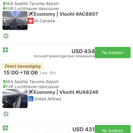
SEA Seattle Tacoma Airport
YVR Luchthaven Vancouver
Economy | Vlucht #AC8807
Air Canada
USD 434
Nu boeken
Inclusief belastingen
|
per volwassene
Direct bevestiging
15:00
16:06
1uur, 6m
SEA Seattle Tacoma Airport
YVR Luchthaven Vancouver
Economy | Vlucht #UA8246
United Airlines
USD 431
Nu boeken