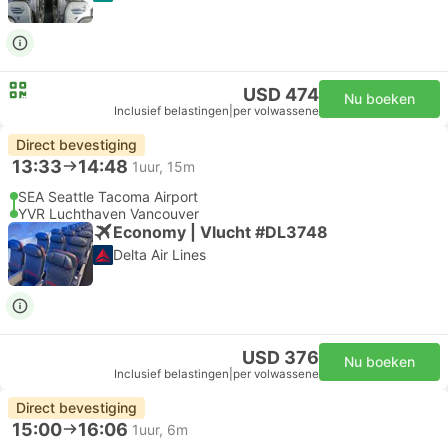
USD 474
Nu boeken
Inclusief belastingen
|
per volwassene
Direct bevestiging
13:33
14:48
1uur, 15m
SEA Seattle Tacoma Airport
YVR Luchthaven Vancouver
Economy | Vlucht #DL3748
Delta Air Lines
USD 376
Nu boeken
Inclusief belastingen
|
per volwassene
Direct bevestiging
15:00
16:06
1uur, 6m