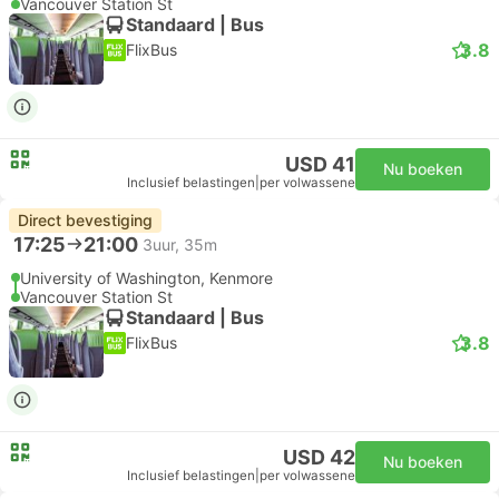
Vancouver Station St
Standaard | Bus
3.8
FlixBus
USD 41
Nu boeken
Inclusief belastingen
|
per volwassene
Direct bevestiging
17:25
21:00
3uur, 35m
University of Washington, Kenmore
Vancouver Station St
Standaard | Bus
3.8
FlixBus
USD 42
Nu boeken
Inclusief belastingen
|
per volwassene