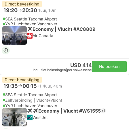
Direct bevestiging
19:20
20:30
1uur, 10m
SEA Seattle Tacoma Airport
YVR Luchthaven Vancouver
Economy | Vlucht #AC8809
Air Canada
USD 414
Nu boeken
Inclusief belastingen
|
per volwassene
Direct bevestiging
19:35
00:15
+1
4uur, 40m
SEA Seattle Tacoma Airport
Zelfverbinding | Vlucht+Vlucht
YVR Luchthaven Vancouver
Economy | Vlucht #WS1555
+1
WestJet