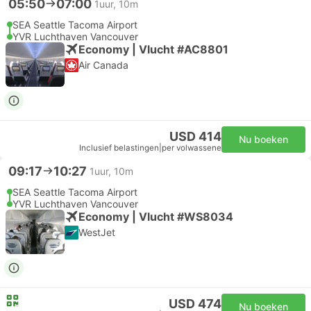
05:50
07:00
1uur, 10m
SEA Seattle Tacoma Airport
YVR Luchthaven Vancouver
Economy | Vlucht #AC8801
Air Canada
USD 414
Nu boeken
Inclusief belastingen
|
per volwassene
09:17
10:27
1uur, 10m
SEA Seattle Tacoma Airport
YVR Luchthaven Vancouver
Economy | Vlucht #WS8034
WestJet
USD 474
Nu boeken