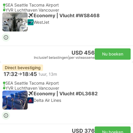
SEA Seattle Tacoma Airport
YVR Luchthaven Vancouver
Economy | Vlucht #WS8468
WestJet
USD 456
Nu boeken
Inclusief belastingen
|
per volwassene
Direct bevestiging
17:32
18:45
1uur, 13m
SEA Seattle Tacoma Airport
YVR Luchthaven Vancouver
Economy | Vlucht #DL3682
Delta Air Lines
USD 376
Nu boeken