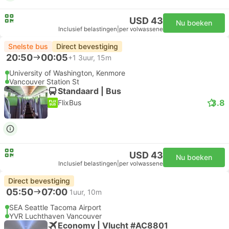
USD 43
Nu boeken
Inclusief belastingen
|
per volwassene
Snelste bus
Direct bevestiging
20:50
00:05
+1
3uur, 15m
University of Washington, Kenmore
Vancouver Station St
Standaard | Bus
3.8
FlixBus
USD 43
Nu boeken
Inclusief belastingen
|
per volwassene
Direct bevestiging
05:50
07:00
1uur, 10m
SEA Seattle Tacoma Airport
YVR Luchthaven Vancouver
Economy | Vlucht #AC8801