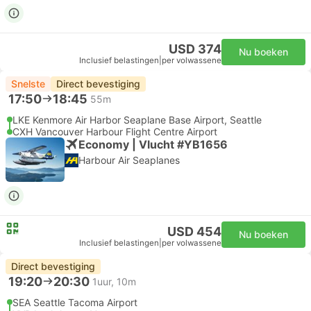
USD 374
Nu boeken
Inclusief belastingen
|
per volwassene
Snelste
Direct bevestiging
17:50
18:45
55m
LKE Kenmore Air Harbor Seaplane Base Airport, Seattle
CXH Vancouver Harbour Flight Centre Airport
Economy | Vlucht #YB1656
Harbour Air Seaplanes
USD 454
Nu boeken
Inclusief belastingen
|
per volwassene
Direct bevestiging
19:20
20:30
1uur, 10m
SEA Seattle Tacoma Airport