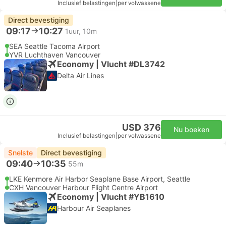
Inclusief belastingen
|
per volwassene
Direct bevestiging
09:17
10:27
1uur, 10m
SEA Seattle Tacoma Airport
YVR Luchthaven Vancouver
Economy | Vlucht #DL3742
Delta Air Lines
USD 376
Nu boeken
Inclusief belastingen
|
per volwassene
Snelste
Direct bevestiging
09:40
10:35
55m
LKE Kenmore Air Harbor Seaplane Base Airport, Seattle
CXH Vancouver Harbour Flight Centre Airport
Economy | Vlucht #YB1610
Harbour Air Seaplanes