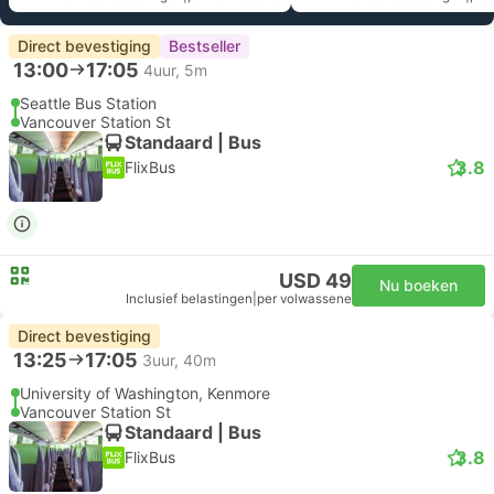
Direct bevestiging
Bestseller
13:00
17:05
4uur, 5m
Seattle Bus Station
Vancouver Station St
Standaard | Bus
3.8
FlixBus
USD 49
Nu boeken
Inclusief belastingen
|
per volwassene
Direct bevestiging
13:25
17:05
3uur, 40m
University of Washington, Kenmore
Vancouver Station St
Standaard | Bus
3.8
FlixBus