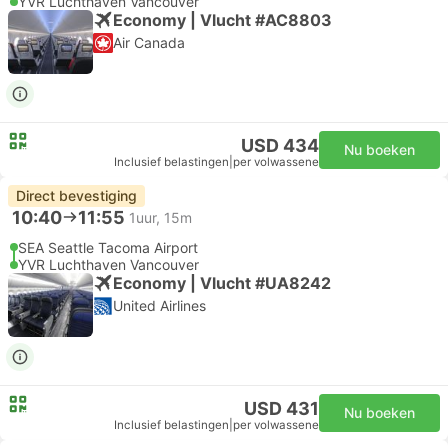
YVR Luchthaven Vancouver
Economy | Vlucht #AC8803
Air Canada
USD 434
Nu boeken
Inclusief belastingen
|
per volwassene
Direct bevestiging
10:40
11:55
1uur, 15m
SEA Seattle Tacoma Airport
YVR Luchthaven Vancouver
Economy | Vlucht #UA8242
United Airlines
USD 431
Nu boeken
Inclusief belastingen
|
per volwassene