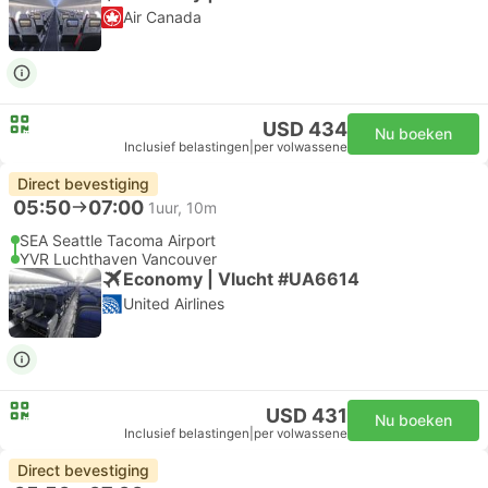
Air Canada
USD 434
Nu boeken
Inclusief belastingen
|
per volwassene
Direct bevestiging
05:50
07:00
1uur, 10m
SEA Seattle Tacoma Airport
YVR Luchthaven Vancouver
Economy | Vlucht #UA6614
United Airlines
USD 431
Nu boeken
Inclusief belastingen
|
per volwassene
Direct bevestiging