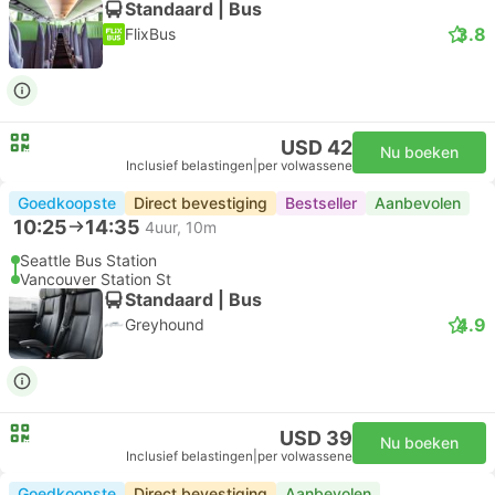
Standaard | Bus
3.8
FlixBus
USD 42
Nu boeken
Inclusief belastingen
|
per volwassene
Goedkoopste
Direct bevestiging
Bestseller
Aanbevolen
10:25
14:35
4uur, 10m
Seattle Bus Station
Vancouver Station St
Standaard | Bus
4.9
Greyhound
USD 39
Nu boeken
Inclusief belastingen
|
per volwassene
Goedkoopste
Direct bevestiging
Aanbevolen