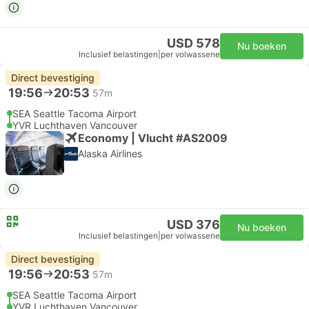
USD 578
Nu boeken
Inclusief belastingen
|
per volwassene
Direct bevestiging
19:56
20:53
57m
SEA Seattle Tacoma Airport
YVR Luchthaven Vancouver
Economy | Vlucht #AS2009
Alaska Airlines
USD 376
Nu boeken
Inclusief belastingen
|
per volwassene
Direct bevestiging
19:56
20:53
57m
SEA Seattle Tacoma Airport
YVR Luchthaven Vancouver