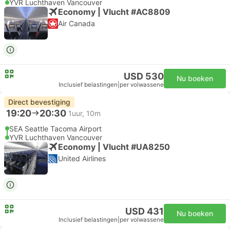
YVR Luchthaven Vancouver
Economy | Vlucht #AC8809
Air Canada
USD 530
Nu boeken
Inclusief belastingen
|
per volwassene
Direct bevestiging
19:20
20:30
1uur, 10m
SEA Seattle Tacoma Airport
YVR Luchthaven Vancouver
Economy | Vlucht #UA8250
United Airlines
USD 431
Nu boeken
Inclusief belastingen
|
per volwassene