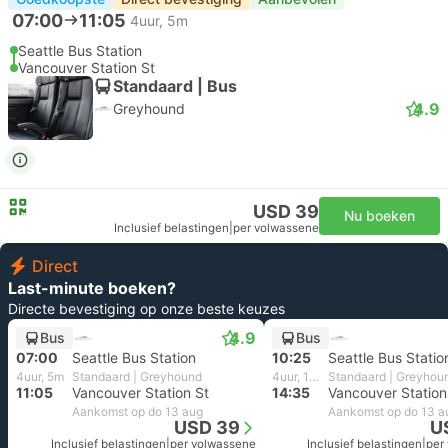
07:00
11:05
4uur, 5m
Seattle Bus Station
Vancouver Station St
Standaard | Bus
4.9
Greyhound
USD 39
Nu boeken
Inclusief belastingen
|
per volwassene
Direct
Last-minute boeken?
Directe bevestiging op onze beste keuzes
4.9
Bus
Bus
07:00
Seattle Bus Station
10:25
Seattle Bus Statio
4uur, 5m
Standaard | Greyhound
4uur, 10m
Standaard | Greyhou
11:05
Vancouver Station St
14:35
Vancouver Station
Aankomst op do 13 aug
Aankomst op do 13 a
USD 39
U
Inclusief belastingen
|
per volwassene
Inclusief belastingen
|
per