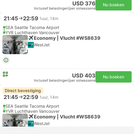
USD 376
Nu boeken
Inclusief belastingen
|
per volwassene
21:45
22:59
1uur, 14m
SEA Seattle Tacoma Airport
YVR Luchthaven Vancouver
Economy | Vlucht #WS8639
WestJet
USD 403
Nu boeken
Inclusief belastingen
|
per volwassene
Direct bevestiging
21:45
22:59
1uur, 14m
SEA Seattle Tacoma Airport
YVR Luchthaven Vancouver
Economy | Vlucht #WS8639
WestJet