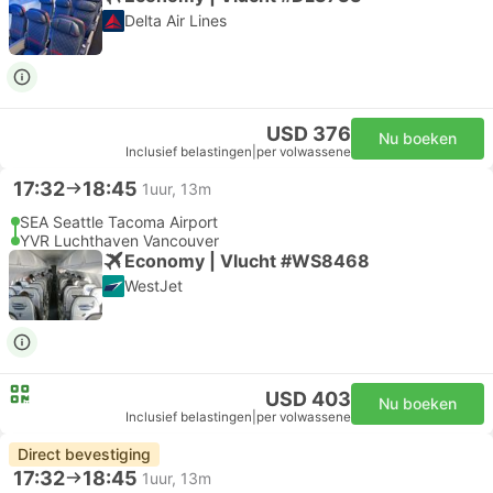
Delta Air Lines
USD 376
Nu boeken
Inclusief belastingen
|
per volwassene
17:32
18:45
1uur, 13m
SEA Seattle Tacoma Airport
YVR Luchthaven Vancouver
Economy | Vlucht #WS8468
WestJet
USD 403
Nu boeken
Inclusief belastingen
|
per volwassene
Direct bevestiging
17:32
18:45
1uur, 13m