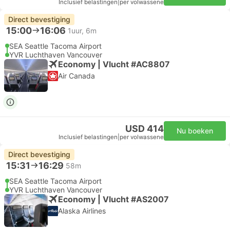
Inclusief belastingen
|
per volwassene
Direct bevestiging
15:00
16:06
1uur, 6m
SEA Seattle Tacoma Airport
YVR Luchthaven Vancouver
Economy | Vlucht #AC8807
Air Canada
USD 414
Nu boeken
Inclusief belastingen
|
per volwassene
Direct bevestiging
15:31
16:29
58m
SEA Seattle Tacoma Airport
YVR Luchthaven Vancouver
Economy | Vlucht #AS2007
Alaska Airlines