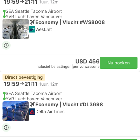
19:59
21:11
1uur, 12m
SEA Seattle Tacoma Airport
YVR Luchthaven Vancouver
Economy | Vlucht #WS8008
WestJet
USD 456
Nu boeken
Inclusief belastingen
|
per volwassene
Direct bevestiging
19:59
21:11
1uur, 12m
SEA Seattle Tacoma Airport
YVR Luchthaven Vancouver
Economy | Vlucht #DL3698
Delta Air Lines