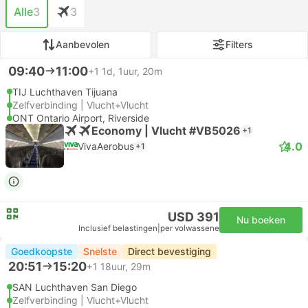
Alle
3
3
Aanbevolen
Filters
09:40
11:00
+1
1d, 1uur, 20m
TIJ Luchthaven Tijuana
Zelfverbinding | Vlucht+Vlucht
ONT Ontario Airport, Riverside
Economy | Vlucht #VB5026
+1
4.0
VivaAerobus
+1
USD 391
Nu boeken
Inclusief belastingen
|
per volwassene
Goedkoopste
Snelste
Direct bevestiging
20:51
15:20
+1
18uur, 29m
SAN Luchthaven San Diego
Zelfverbinding | Vlucht+Vlucht