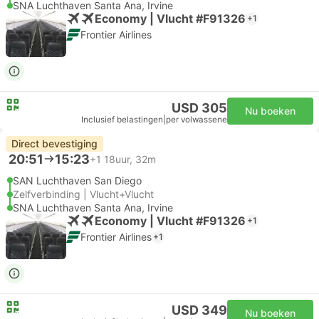
SNA Luchthaven Santa Ana, Irvine
Economy | Vlucht #F91326
+1
Frontier Airlines
USD 305
Nu boeken
Inclusief belastingen
|
per volwassene
Direct bevestiging
20:51
15:23
+1
18uur, 32m
SAN Luchthaven San Diego
Zelfverbinding | Vlucht+Vlucht
SNA Luchthaven Santa Ana, Irvine
Economy | Vlucht #F91326
+1
Frontier Airlines
+1
USD 349
Nu boeken