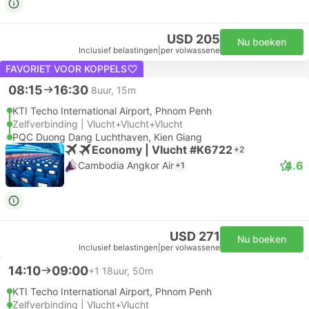
USD 205
Nu boeken
Inclusief belastingen
|
per volwassene
FAVORIET VOOR KOPPELS
08:15
16:30
8uur, 15m
KTI Techo International Airport, Phnom Penh
Zelfverbinding | Vlucht+Vlucht+Vlucht
PQC Duong Dang Luchthaven, Kien Giang
Economy | Vlucht #K6722
+2
4.6
Cambodia Angkor Air
+1
USD 271
Nu boeken
Inclusief belastingen
|
per volwassene
14:10
09:00
+1
18uur, 50m
KTI Techo International Airport, Phnom Penh
Zelfverbinding | Vlucht+Vlucht