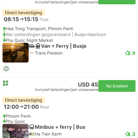
Inclusief belastingen
|
per volwassene
Direct bevestiging
08:15
15:15
7uur
Hea Tong Transport, Phnom Penh
Alle verbindingen gegarandeerd | Busje+Veerboot
Phu Quoc Night Market
Van + Ferry | Busje
3.9
Trans Passion
USD 45
Nu boeken
Inclusief belastingen
|
per volwassene
Direct bevestiging
12:00
21:00
9uur
Phnom Penh
Phu Quoc
Minibus + ferry | Bus
4.3
Ha Tien Xanh