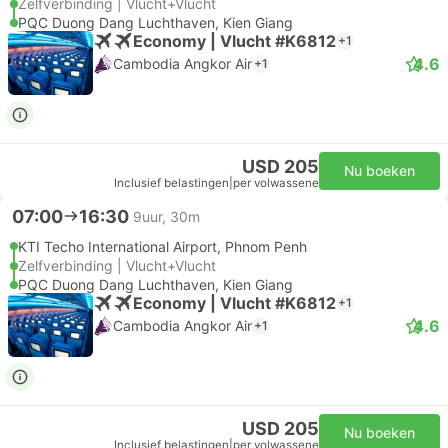
Zelfverbinding | Vlucht+Vlucht
PQC Duong Dang Luchthaven, Kien Giang
Economy | Vlucht #K6812
+1
4.6
Cambodia Angkor Air
+1
USD 205
Nu boeken
Inclusief belastingen
|
per volwassene
07:00
16:30
9uur, 30m
KTI Techo International Airport, Phnom Penh
Zelfverbinding | Vlucht+Vlucht
PQC Duong Dang Luchthaven, Kien Giang
Economy | Vlucht #K6812
+1
4.6
Cambodia Angkor Air
+1
USD 205
Nu boeken
Inclusief belastingen
|
per volwassene