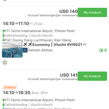
USD 140
Nu boeken
Inclusief belastingen
|
per volwassene
14:10
11:10
+1
21uur
KTI Techo International Airport, Phnom Penh
Zelfverbinding | Vlucht+Vlucht
PQC Duong Dang Luchthaven, Kien Giang
Economy | Vlucht #VN921
+1
4.6
Vietnam Airlines
USD 141
Nu boeken
Inclusief belastingen
|
per volwassene
Snelste
14:10
18:30
4uur, 20m
KTI Techo International Airport, Phnom Penh
Zelfverbinding | Vlucht+Vlucht