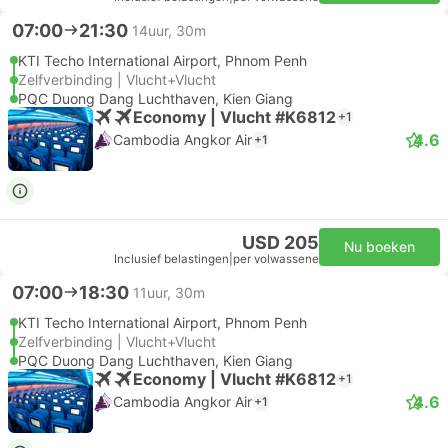
07:00
21:30
14uur, 30m
KTI Techo International Airport, Phnom Penh
Zelfverbinding | Vlucht+Vlucht
PQC Duong Dang Luchthaven, Kien Giang
Economy | Vlucht #K6812
+1
4.6
Cambodia Angkor Air
+1
USD 205
Nu boeken
Inclusief belastingen
|
per volwassene
07:00
18:30
11uur, 30m
KTI Techo International Airport, Phnom Penh
Zelfverbinding | Vlucht+Vlucht
PQC Duong Dang Luchthaven, Kien Giang
Economy | Vlucht #K6812
+1
4.6
Cambodia Angkor Air
+1