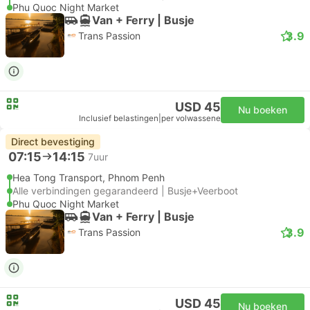
Phu Quoc Night Market
Van + Ferry | Busje
3.9
Trans Passion
USD 45
Nu boeken
Inclusief belastingen
|
per volwassene
Direct bevestiging
07:15
14:15
7uur
Hea Tong Transport, Phnom Penh
Alle verbindingen gegarandeerd | Busje+Veerboot
Phu Quoc Night Market
Van + Ferry | Busje
3.9
Trans Passion
USD 45
Nu boeken