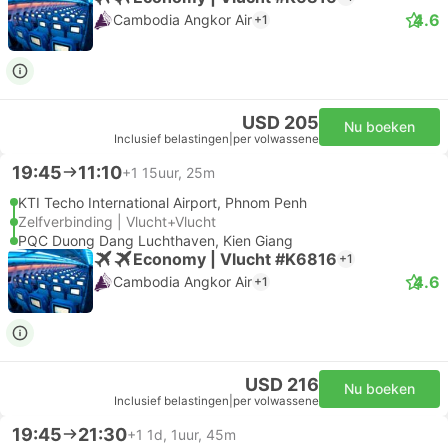
4.6
Cambodia Angkor Air
+1
USD 205
Nu boeken
Inclusief belastingen
|
per volwassene
19:45
11:10
+1
15uur, 25m
KTI Techo International Airport, Phnom Penh
Zelfverbinding | Vlucht+Vlucht
PQC Duong Dang Luchthaven, Kien Giang
Economy | Vlucht #K6816
+1
4.6
Cambodia Angkor Air
+1
USD 216
Nu boeken
Inclusief belastingen
|
per volwassene
19:45
21:30
+1
1d, 1uur, 45m