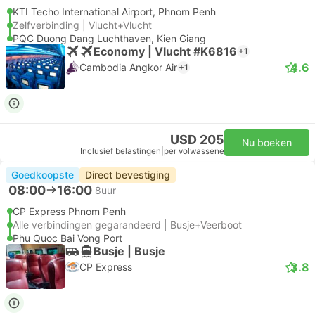
KTI Techo International Airport, Phnom Penh
Zelfverbinding | Vlucht+Vlucht
PQC Duong Dang Luchthaven, Kien Giang
Economy | Vlucht #K6816
+1
4.6
Cambodia Angkor Air
+1
USD 205
Nu boeken
Inclusief belastingen
|
per volwassene
Goedkoopste
Direct bevestiging
08:00
16:00
8uur
CP Express Phnom Penh
Alle verbindingen gegarandeerd | Busje+Veerboot
Phu Quoc Bai Vong Port
Busje | Busje
3.8
CP Express