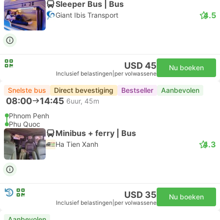
Sleeper Bus | Bus
4.5
Giant Ibis Transport
USD 45
Nu boeken
Inclusief belastingen
|
per volwassene
Snelste bus
Direct bevestiging
Bestseller
Aanbevolen
08:00
14:45
6uur, 45m
Phnom Penh
Phu Quoc
Minibus + ferry | Bus
4.3
Ha Tien Xanh
USD 35
Nu boeken
Inclusief belastingen
|
per volwassene
Aanbevolen