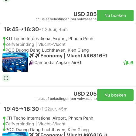
USD 205
Nu boeken
Inclusief belastingen
|
per volwassene
19:45
16:30
+1
20uur, 45m
KTI Techo International Airport, Phnom Penh
Zelfverbinding | Vlucht+Vlucht
PQC Duong Dang Luchthaven, Kien Giang
Economy | Vlucht #K6816
+1
4.6
Cambodia Angkor Air
+1
USD 205
Nu boeken
Inclusief belastingen
|
per volwassene
19:45
18:30
+1
22uur, 45m
KTI Techo International Airport, Phnom Penh
Zelfverbinding | Vlucht+Vlucht
PQC Duong Dang Luchthaven, Kien Giang
Economy | Vlucht #K6816
+1