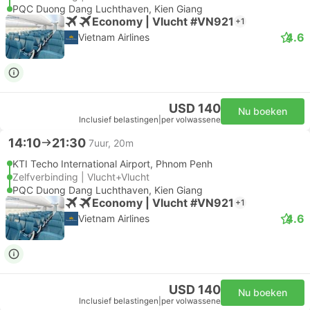
PQC Duong Dang Luchthaven, Kien Giang
Economy | Vlucht #VN921
+1
4.6
Vietnam Airlines
USD 140
Nu boeken
Inclusief belastingen
|
per volwassene
14:10
21:30
7uur, 20m
KTI Techo International Airport, Phnom Penh
Zelfverbinding | Vlucht+Vlucht
PQC Duong Dang Luchthaven, Kien Giang
Economy | Vlucht #VN921
+1
4.6
Vietnam Airlines
USD 140
Nu boeken
Inclusief belastingen
|
per volwassene