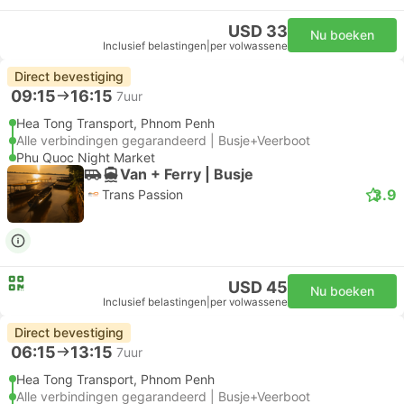
USD 33
Nu boeken
Inclusief belastingen
|
per volwassene
Direct bevestiging
09:15
16:15
7uur
Hea Tong Transport, Phnom Penh
Alle verbindingen gegarandeerd | Busje+Veerboot
Phu Quoc Night Market
Van + Ferry | Busje
3.9
Trans Passion
USD 45
Nu boeken
Inclusief belastingen
|
per volwassene
Direct bevestiging
06:15
13:15
7uur
Hea Tong Transport, Phnom Penh
Alle verbindingen gegarandeerd | Busje+Veerboot