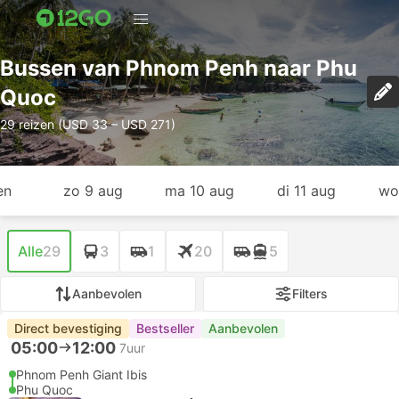
Bussen van Phnom Penh naar Phu
Quoc
29 reizen (USD 33 – USD 271)
en
zo 9 aug
ma 10 aug
di 11 aug
wo
Alle
29
3
1
20
5
Aanbevolen
Filters
Direct bevestiging
Bestseller
Aanbevolen
05:00
12:00
7uur
Phnom Penh Giant Ibis
Phu Quoc