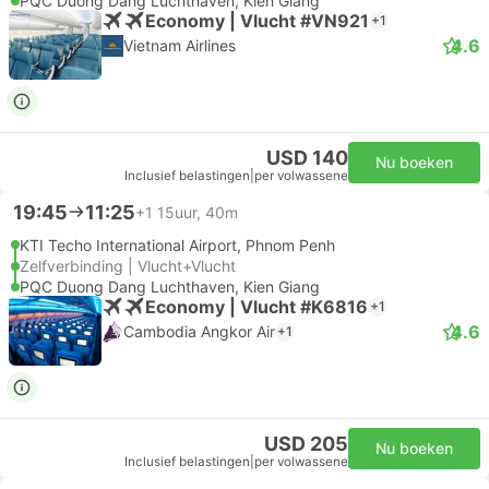
PQC Duong Dang Luchthaven, Kien Giang
Economy | Vlucht #VN921
+1
4.6
Vietnam Airlines
USD 140
Nu boeken
Inclusief belastingen
|
per volwassene
19:45
11:25
+1
15uur, 40m
KTI Techo International Airport, Phnom Penh
Zelfverbinding | Vlucht+Vlucht
PQC Duong Dang Luchthaven, Kien Giang
Economy | Vlucht #K6816
+1
4.6
Cambodia Angkor Air
+1
USD 205
Nu boeken
Inclusief belastingen
|
per volwassene