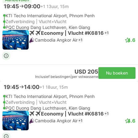
19:45
09:00
+1
13uur, 15m
KTI Techo International Airport, Phnom Penh
Zelfverbinding | Vlucht+Vlucht
PQC Duong Dang Luchthaven, Kien Giang
Economy | Vlucht #K6816
+1
4.6
Cambodia Angkor Air
+1
USD 205
Nu boeken
Inclusief belastingen
|
per volwassene
19:45
14:00
+1
18uur, 15m
KTI Techo International Airport, Phnom Penh
Zelfverbinding | Vlucht+Vlucht
PQC Duong Dang Luchthaven, Kien Giang
Economy | Vlucht #K6816
+1
4.6
Cambodia Angkor Air
+1