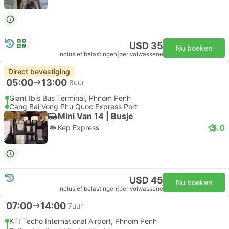
USD 35
Nu boeken
Inclusief belastingen
|
per volwassene
Direct bevestiging
05:00
13:00
8uur
Giant Ibis Bus Terminal, Phnom Penh
Cang Bai Vong Phu Quoc Express Port
Mini Van 14 | Busje
5.0
Kep Express
USD 45
Nu boeken
Inclusief belastingen
|
per volwassene
07:00
14:00
7uur
KTI Techo International Airport, Phnom Penh