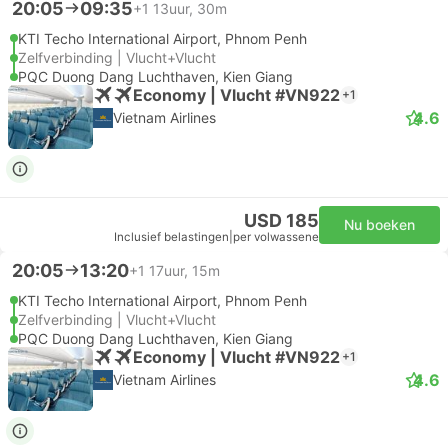
20:05
09:35
+1
13uur, 30m
KTI Techo International Airport, Phnom Penh
Zelfverbinding | Vlucht+Vlucht
PQC Duong Dang Luchthaven, Kien Giang
Economy | Vlucht #VN922
+1
4.6
Vietnam Airlines
USD 185
Nu boeken
Inclusief belastingen
|
per volwassene
20:05
13:20
+1
17uur, 15m
KTI Techo International Airport, Phnom Penh
Zelfverbinding | Vlucht+Vlucht
PQC Duong Dang Luchthaven, Kien Giang
Economy | Vlucht #VN922
+1
4.6
Vietnam Airlines