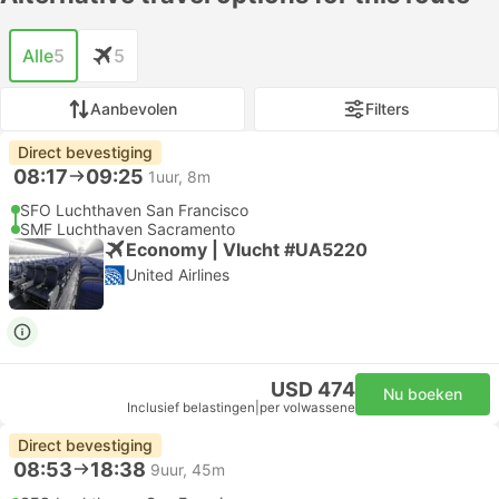
Alle
5
5
Aanbevolen
Filters
Direct bevestiging
08:17
09:25
1uur, 8m
SFO Luchthaven San Francisco
SMF Luchthaven Sacramento
Economy | Vlucht #UA5220
United Airlines
USD 474
Nu boeken
Inclusief belastingen
|
per volwassene
Direct bevestiging
08:53
18:38
9uur, 45m