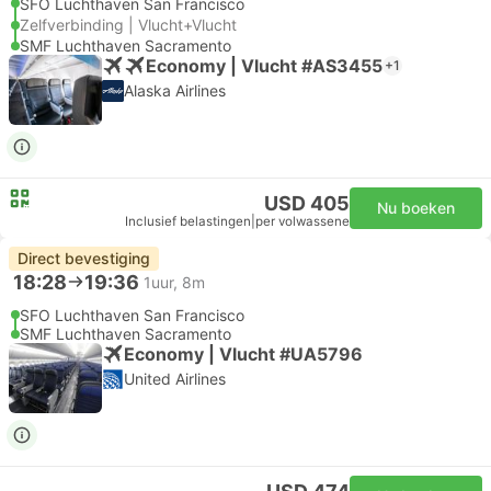
SFO Luchthaven San Francisco
Zelfverbinding | Vlucht+Vlucht
SMF Luchthaven Sacramento
Economy | Vlucht #AS3455
+1
Alaska Airlines
USD 405
Nu boeken
Inclusief belastingen
|
per volwassene
Direct bevestiging
18:28
19:36
1uur, 8m
SFO Luchthaven San Francisco
SMF Luchthaven Sacramento
Economy | Vlucht #UA5796
United Airlines