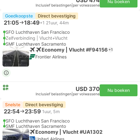
USD 474
Nu boeken
Inclusief belastingen
|
per volwassene
Goedkoopste
Direct bevestiging
21:05
18:49
+1
21uur, 44m
SFO Luchthaven San Francisco
Zelfverbinding | Vlucht+Vlucht
SMF Luchthaven Sacramento
Economy | Vlucht #F94156
+1
Frontier Airlines
USD 370
Nu boeken
Inclusief belastingen
|
per volwassene
Snelste
Direct bevestiging
22:54
23:59
1uur, 5m
SFO Luchthaven San Francisco
SMF Luchthaven Sacramento
Economy | Vlucht #UA1302
United Airlines