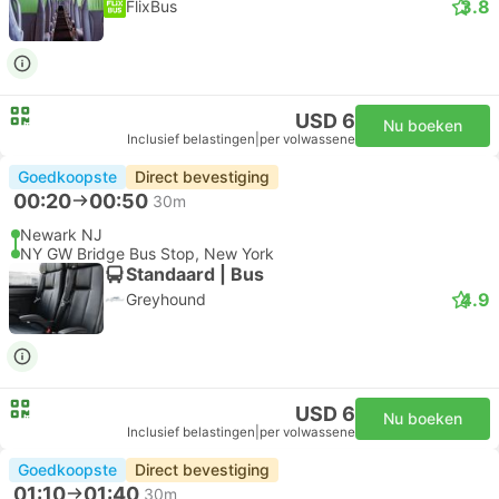
3.8
FlixBus
USD 6
Nu boeken
Inclusief belastingen
|
per volwassene
Goedkoopste
Direct bevestiging
00:20
00:50
30m
Newark NJ
NY GW Bridge Bus Stop, New York
Standaard | Bus
4.9
Greyhound
USD 6
Nu boeken
Inclusief belastingen
|
per volwassene
Goedkoopste
Direct bevestiging
01:10
01:40
30m