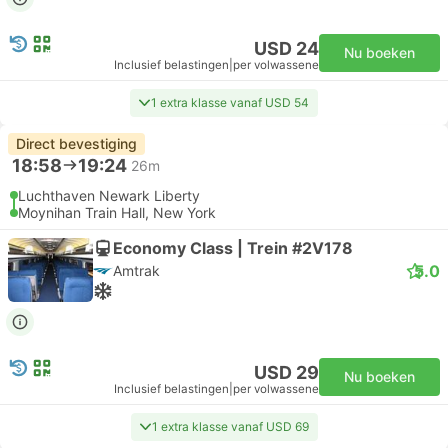
USD 24
Nu boeken
Inclusief belastingen
|
per volwassene
1 extra klasse vanaf USD 54
Direct bevestiging
18:58
19:24
26m
Luchthaven Newark Liberty
Moynihan Train Hall, New York
Economy Class | Trein #2V178
5.0
Amtrak
USD 29
Nu boeken
Inclusief belastingen
|
per volwassene
1 extra klasse vanaf USD 69