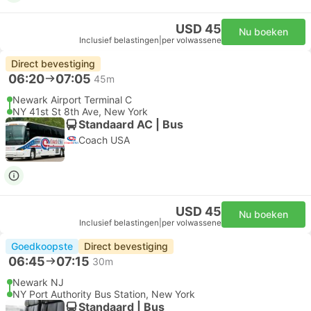
USD 45
Nu boeken
Inclusief belastingen
|
per volwassene
Direct bevestiging
06:20
07:05
45m
Newark Airport Terminal C
NY 41st St 8th Ave, New York
Standaard AC | Bus
Coach USA
USD 45
Nu boeken
Inclusief belastingen
|
per volwassene
Goedkoopste
Direct bevestiging
06:45
07:15
30m
Newark NJ
NY Port Authority Bus Station, New York
Standaard | Bus