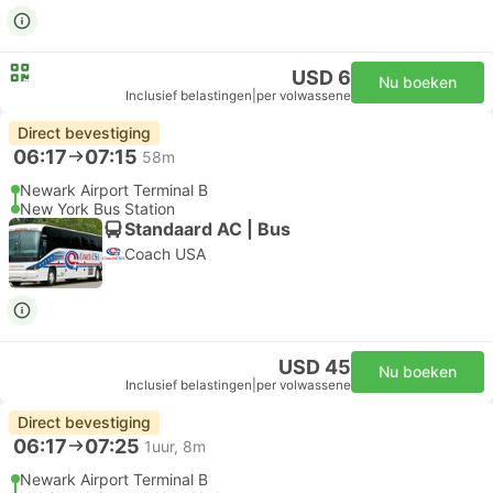
USD 6
Nu boeken
Inclusief belastingen
|
per volwassene
Direct bevestiging
06:17
07:15
58m
Newark Airport Terminal B
New York Bus Station
Standaard AC | Bus
Coach USA
USD 45
Nu boeken
Inclusief belastingen
|
per volwassene
Direct bevestiging
06:17
07:25
1uur, 8m
Newark Airport Terminal B