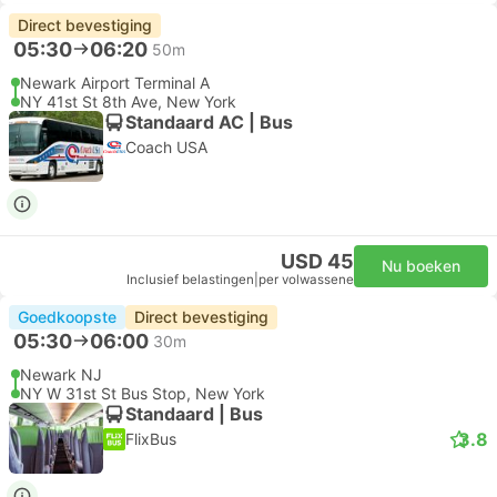
Direct bevestiging
05:30
06:20
50m
Newark Airport Terminal A
NY 41st St 8th Ave, New York
Standaard AC | Bus
Coach USA
USD 45
Nu boeken
Inclusief belastingen
|
per volwassene
Goedkoopste
Direct bevestiging
05:30
06:00
30m
Newark NJ
NY W 31st St Bus Stop, New York
Standaard | Bus
3.8
FlixBus