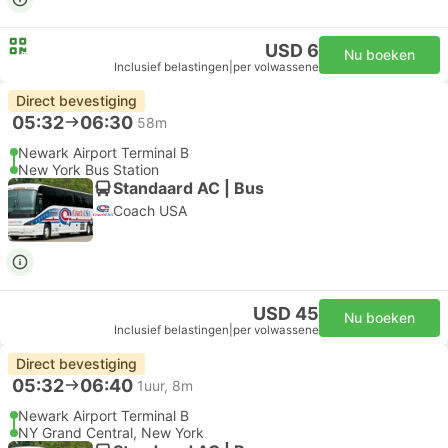
USD 6
Nu boeken
Inclusief belastingen
|
per volwassene
Direct bevestiging
05:32
06:30
58m
Newark Airport Terminal B
New York Bus Station
Standaard AC | Bus
Coach USA
USD 45
Nu boeken
Inclusief belastingen
|
per volwassene
Direct bevestiging
05:32
06:40
1uur, 8m
Newark Airport Terminal B
NY Grand Central, New York