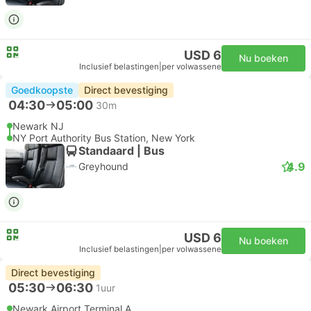
USD 6
Nu boeken
Inclusief belastingen
|
per volwassene
Goedkoopste
Direct bevestiging
04:30
05:00
30m
Newark NJ
NY Port Authority Bus Station, New York
Standaard | Bus
4.9
Greyhound
USD 6
Nu boeken
Inclusief belastingen
|
per volwassene
Direct bevestiging
05:30
06:30
1uur
Newark Airport Terminal A