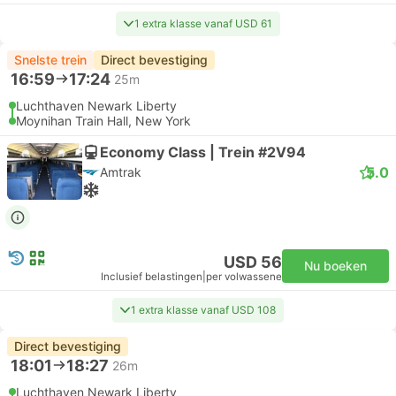
1 extra klasse vanaf USD 61
Snelste trein
Direct bevestiging
16:59
17:24
25m
Luchthaven Newark Liberty
Moynihan Train Hall, New York
Economy Class | Trein #2V94
5.0
Amtrak
USD 56
Nu boeken
Inclusief belastingen
|
per volwassene
1 extra klasse vanaf USD 108
Direct bevestiging
18:01
18:27
26m
Luchthaven Newark Liberty