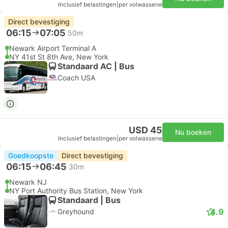
Inclusief belastingen
|
per volwassene
Direct bevestiging
06:15
07:05
50m
Newark Airport Terminal A
NY 41st St 8th Ave, New York
Standaard AC | Bus
Coach USA
USD 45
Nu boeken
Inclusief belastingen
|
per volwassene
Goedkoopste
Direct bevestiging
06:15
06:45
30m
Newark NJ
NY Port Authority Bus Station, New York
Standaard | Bus
4.9
Greyhound