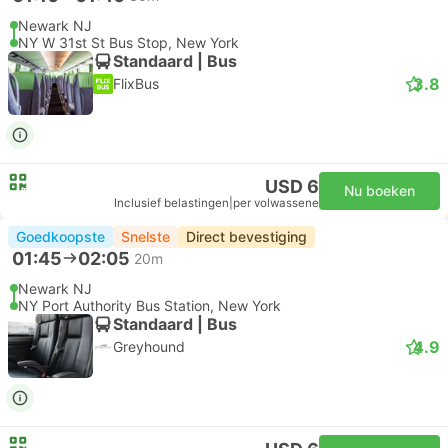
Newark NJ
NY W 31st St Bus Stop, New York
Standaard | Bus
3.8
FlixBus
USD 6
Nu boeken
Inclusief belastingen
|
per volwassene
Goedkoopste
Snelste
Direct bevestiging
01:45
02:05
20m
Newark NJ
NY Port Authority Bus Station, New York
Standaard | Bus
4.9
Greyhound