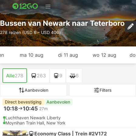
Bussen van Newark naar Teterboro
278 reizen (USD 6 – USD 400)
en
ma 10 aug
di 11 aug
wo 12 aug
do
Alle
278
263
9
6
Aanbevolen
Filters
Direct bevestiging
Aanbevolen
10:18
10:45
27m
Luchthaven Newark Liberty
Moynihan Train Hall, New York
Economy Class | Trein #2V172