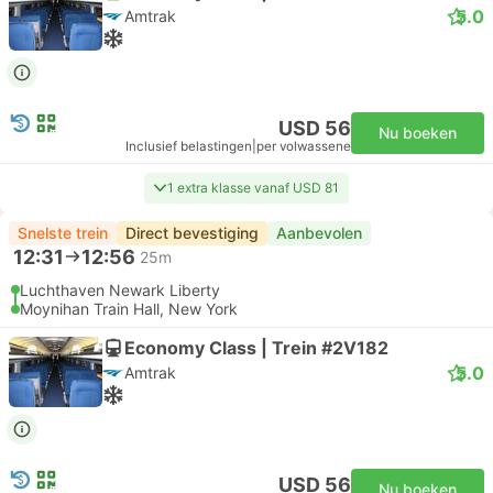
5.0
Amtrak
USD 56
Nu boeken
Inclusief belastingen
|
per volwassene
1 extra klasse vanaf USD 81
Snelste trein
Direct bevestiging
Aanbevolen
12:31
12:56
25m
Luchthaven Newark Liberty
Moynihan Train Hall, New York
Economy Class | Trein #2V182
5.0
Amtrak
USD 56
Nu boeken