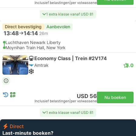
Inclusief belastingen
|
per volwassene
1 extra klasse vanaf USD 81
Direct bevestiging
Aanbevolen
13:48
14:14
26m
Luchthaven Newark Liberty
Moynihan Train Hall, New York
Economy Class | Trein #2V174
5.0
Amtrak
USD 56
Nu boeken
Inclusief belastingen
|
per volwassene
1 extra klasse vanaf USD 81
Direct
Last-minute boeken?