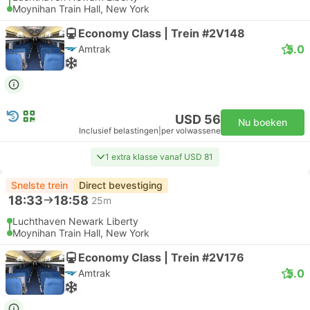
Moynihan Train Hall, New York
Economy Class | Trein #2V148
5.0
Amtrak
USD 56
Nu boeken
Inclusief belastingen
|
per volwassene
1 extra klasse vanaf USD 81
Snelste trein
Direct bevestiging
18:33
18:58
25m
Luchthaven Newark Liberty
Moynihan Train Hall, New York
Economy Class | Trein #2V176
5.0
Amtrak