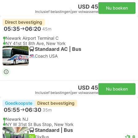
USD 45
Nu boeken
Inclusief belastingen
|
per volwassene
Direct bevestiging
05:35
06:20
45m
Newark Airport Terminal C
NY 41st St 8th Ave, New York
Standaard AC | Bus
Coach USA
USD 45
Nu boeken
Inclusief belastingen
|
per volwassene
Goedkoopste
Direct bevestiging
05:55
06:30
35m
Newark NJ
NY W 31st St Bus Stop, New York
Standaard | Bus
3.8
FlixBus