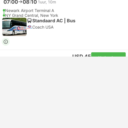
07:00
08:10
1uur, 10m
Newark Airport Terminal A
NY Grand Central, New York
Standaard AC | Bus
Coach USA
USD 45
Nu boeken
Inclusief belastingen
|
per volwassene
Direct bevestiging
07:00
07:50
50m
Newark Airport Terminal A
NY 41st St 8th Ave, New York
Standaard AC | Bus
Coach USA