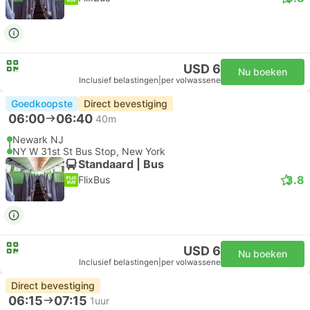
USD 6
Nu boeken
Inclusief belastingen
|
per volwassene
Goedkoopste
Direct bevestiging
06:00
06:40
40m
Newark NJ
NY W 31st St Bus Stop, New York
Standaard | Bus
3.8
FlixBus
USD 6
Nu boeken
Inclusief belastingen
|
per volwassene
Direct bevestiging
06:15
07:15
1uur