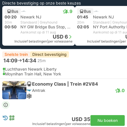
Directe bevestiging op onze beste keuzes
4.9
Bus
Bus
00:20
Newark NJ
01:45
Newark NJ
30m
Standaard | Greyhound
20m
Standaard | Greyhou
00:50
NY GW Bridge Bus Stop, New York
02:05
Aankomst op di 11 aug
Aankomst op di 11 au
USD 6
Inclusief belastingen
|
per volwassene
Inclusief belastingen
|
per
Snelste trein
Direct bevestiging
14:09
14:34
25m
Luchthaven Newark Liberty
Moynihan Train Hall, New York
Economy Class | Trein #2V84
5.0
Amtrak
USD 35
Nu boeken
Inclusief belastingen
|
per volwassene