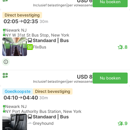
USD 6
Nu boeken
Inclusief belastingen
|
per volwassene
Direct bevestiging
02:05
02:35
30m
Newark NJ
NY W 31st St Bus Stop, New York
Standaard | Bus
3.8
FlixBus
USD 8
Nu boeken
Inclusief belastingen
|
per volwassene
Goedkoopste
Direct bevestiging
04:10
04:40
30m
Newark NJ
NY Port Authority Bus Station, New York
Standaard | Bus
4.9
Greyhound