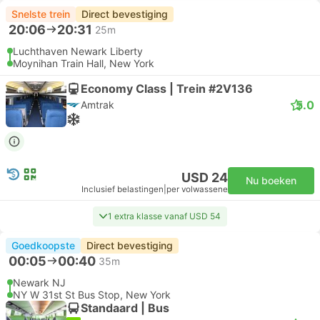
Snelste trein
Direct bevestiging
20:06
20:31
25m
Luchthaven Newark Liberty
Moynihan Train Hall, New York
Economy Class | Trein #2V136
5.0
Amtrak
USD 24
Nu boeken
Inclusief belastingen
|
per volwassene
1 extra klasse vanaf USD 54
Goedkoopste
Direct bevestiging
00:05
00:40
35m
Newark NJ
NY W 31st St Bus Stop, New York
Standaard | Bus