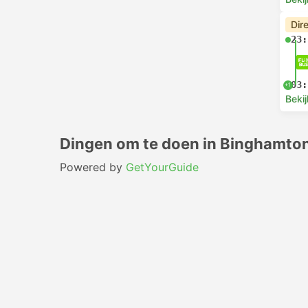
Dir
23:
03:
+1
Bekij
Dingen om te doen in Binghamto
Powered by
GetYourGuide