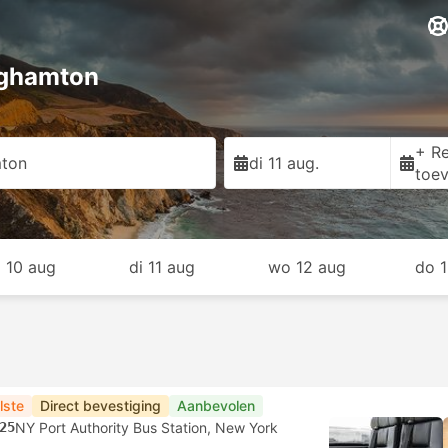
nghamton
+ Re
ton
di 11 aug.
toe
 10 aug
di 11 aug
wo 12 aug
do 
lste
Direct bevestiging
Aanbevolen
25
NY Port Authority Bus Station, New York