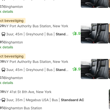
15
Binghamton
k details
ect bevestiging
20
NY Port Authority Bus Station, New York
4.9
3uur, 45m
| Greyhound
|
Bus
|
Standaard
05
Binghamton
k details
ect bevestiging
30
NY Port Authority Bus Station, New York
4.9
3uur, 45m
| Greyhound
|
Bus
|
Standaard
15
Binghamton
k details
30
NY 41st St 8th Ave, New York
3uur, 35m
| Megabus USA
|
Bus
|
Standaard AC
05
Binghamton Bus Station