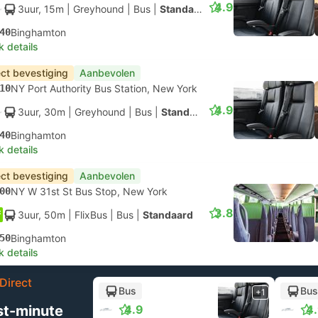
4.9
3uur, 15m
| Greyhound
|
Bus
|
Standaard
40
Binghamton
k details
ect bevestiging
Aanbevolen
10
NY Port Authority Bus Station, New York
4.9
3uur, 30m
| Greyhound
|
Bus
|
Standaard
40
Binghamton
k details
ect bevestiging
Aanbevolen
00
NY W 31st St Bus Stop, New York
3.8
3uur, 50m
| FlixBus
|
Bus
|
Standaard
50
Binghamton
k details
Direct
Bus
Bus
+1
st-minute
4.9
4