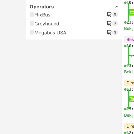
10:
Operators
FlixBus
9
13:
Greyhound
7
Bekij
Megabus USA
3
Bes
10:
13:
Bekij
Dir
11:
15:
Bekij
Dir
12: