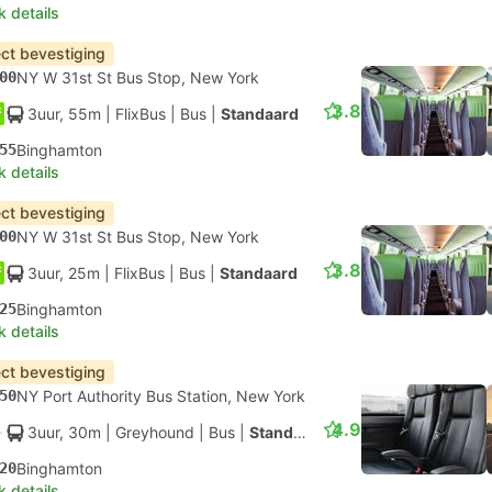
k details
ect bevestiging
00
NY W 31st St Bus Stop, New York
3.8
3uur, 55m
| FlixBus
|
Bus
|
Standaard
55
Binghamton
k details
ect bevestiging
00
NY W 31st St Bus Stop, New York
3.8
3uur, 25m
| FlixBus
|
Bus
|
Standaard
25
Binghamton
k details
ect bevestiging
50
NY Port Authority Bus Station, New York
4.9
3uur, 30m
| Greyhound
|
Bus
|
Standaard
20
Binghamton
k details