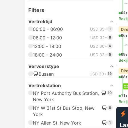
Filters
04:
Bekij
Vertrektijd
00:00 - 06:00
USD 35+
1
Dir
06:
06:00 - 12:00
USD 32+
8
12:00 - 18:00
USD 30+
6
18:00 - 24:00
09:
USD 33+
5
Bekij
Vervoerstype
Dir
Bussen
USD 30+
19
08:
Vertrekstation
NY Port Authority Bus Station,
10
11:
New York
Bekij
NY W 31st St Bus Stop, New
8
York
NY Allen St, New York
1
La