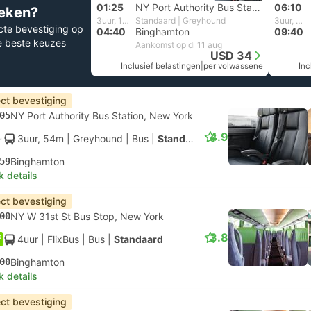
01:25
NY Port Authority Bus Station, New York
06:10
eken?
3uur, 15m
Standaard | Greyhound
3uur, 30m
cte bevestiging op
04:40
Binghamton
09:40
e beste keuzes
Aankomst op di 11 aug
USD 34
Inclusief belastingen
|
per volwassene
Inc
ect bevestiging
05
NY Port Authority Bus Station, New York
4.9
3uur, 54m
| Greyhound
|
Bus
|
Standaard
59
Binghamton
k details
ect bevestiging
00
NY W 31st St Bus Stop, New York
3.8
4uur
| FlixBus
|
Bus
|
Standaard
00
Binghamton
k details
ect bevestiging