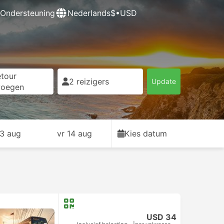
Ondersteuning
Nederlands
$•USD
tour
2 reizigers
Update
voegen
13 aug
vr 14 aug
Kies datum
USD 34