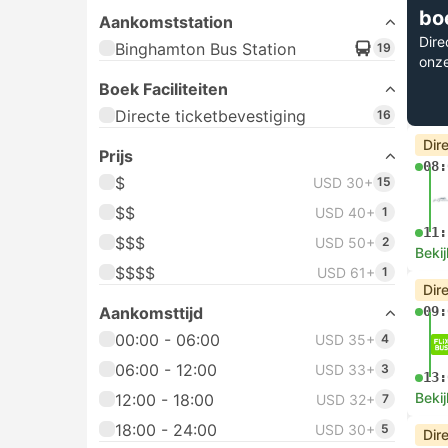
bo
Aankomststation
Dire
Binghamton Bus Station
19
onz
Boek Faciliteiten
Directe ticketbevestiging
16
Dir
Prijs
08:
$
USD 30+
15
$$
USD 40+
1
11:
$$$
USD 50+
2
Bekij
$$$$
USD 61+
1
Dir
Aankomsttijd
09:
00:00 - 06:00
USD 35+
4
06:00 - 12:00
USD 33+
3
13:
Bekij
12:00 - 18:00
USD 32+
7
18:00 - 24:00
USD 30+
5
Dir