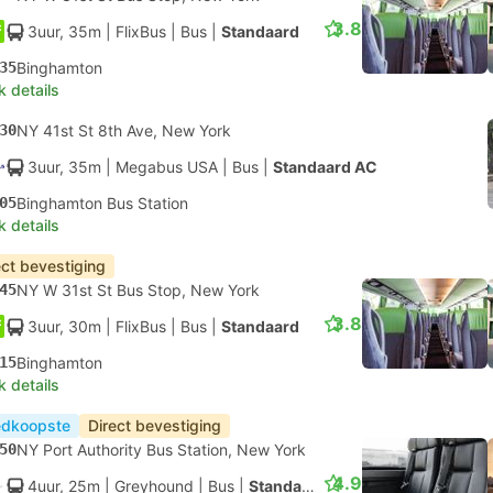
3.8
3uur, 35m
| FlixBus
|
Bus
|
Standaard
35
Binghamton
k details
30
NY 41st St 8th Ave, New York
3uur, 35m
| Megabus USA
|
Bus
|
Standaard AC
05
Binghamton Bus Station
k details
ect bevestiging
45
NY W 31st St Bus Stop, New York
3.8
3uur, 30m
| FlixBus
|
Bus
|
Standaard
15
Binghamton
k details
dkoopste
Direct bevestiging
50
NY Port Authority Bus Station, New York
4.9
4uur, 25m
| Greyhound
|
Bus
|
Standaard