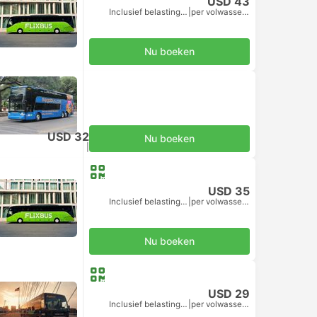
USD 43
Inclusief belastingen
|
per volwassene
Nu boeken
USD 32
Nu boeken
Inclusief belastingen
|
per volwassene
USD 35
Inclusief belastingen
|
per volwassene
Nu boeken
USD 29
Inclusief belastingen
|
per volwassene