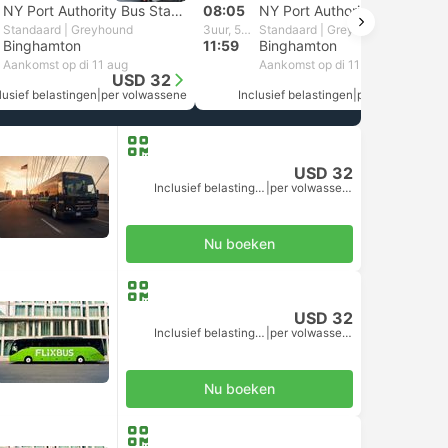
NY Port Authority Bus Station, New York
08:05
NY Port Authority Bus Station, New York
Standaard | Greyhound
3uur, 54m
Standaard | Greyhound
Binghamton
11:59
Binghamton
Aankomst op di 11 aug
Aankomst op di 11 aug
USD 32
USD 32
lusief belastingen
|
per volwassene
Inclusief belastingen
|
per volwassene
USD 32
Inclusief belastingen
|
per volwassene
Nu boeken
USD 32
Inclusief belastingen
|
per volwassene
Nu boeken