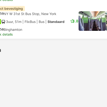
ect bevestiging
59
NY W 31st St Bus Stop, New York
3.8
3uur, 51m
| FlixBus
|
Bus
|
Standaard
50
Binghamton
k details
n