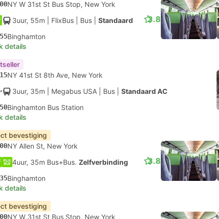
00
NY W 31st St Bus Stop, New York
3.8
3uur, 55m
| FlixBus
|
Bus
|
Standaard
55
Binghamton
k details
tseller
15
NY 41st St 8th Ave, New York
3uur, 35m
| Megabus USA
|
Bus
|
Standaard AC
50
Binghamton Bus Station
k details
ect bevestiging
00
NY Allen St, New York
3.8
4uur, 35m Bus+Bus.
Zelfverbinding
35
Binghamton
k details
ect bevestiging
00
NY W 31st St Bus Stop, New York