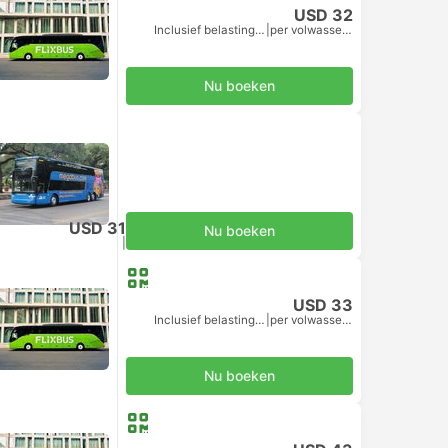
USD 32
Inclusief belastingen
|
per volwassene
Nu boeken
USD 31
Nu boeken
Inclusief belastingen
|
per volwassene
USD 33
Inclusief belastingen
|
per volwassene
Nu boeken