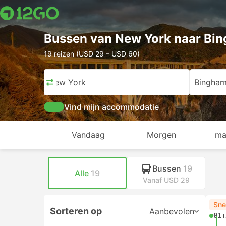
Bussen van New York naar Bi
19 reizen (USD 29 – USD 60)
New York
Bingham
Vind mijn accommodatie
Vandaag
Morgen
ma
Bussen
19
Alle
19
Vanaf USD 29
Sne
Sorteren op
Aanbevolen
01: