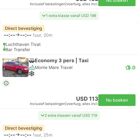
Nu boeken
Inclusief belastingen
|
voertuig, alles incl.
1 extra klasse vanaf USD 198
Direct bevestiging
--:--
--:--
1uur, 20m
Luchthaven Tivat
Bar Transfer
Economy 3 pers | Taxi
5.0
Monte Mare Travel
USD 113
Nu boeken
Inclusief belastingen
|
voertuig, alles incl.
2 extra klassen vanaf USD 119
Direct bevestiging
--:--
--:--
1uur, 25m