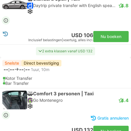
4.8
Daytrip private transfer with English speaking driver
USD 106
Nu boeken
Inclusief belastingen
|
voertuig, alles incl.
2 extra klassen vanaf USD 132
Snelste
Direct bevestiging
--:--
--:--
1uur, 10m
Kotor Transfer
Bar Transfer
Comfort 3 personen | Taxi
4.4
Go Montenegro
Gratis annuleren
USD 132