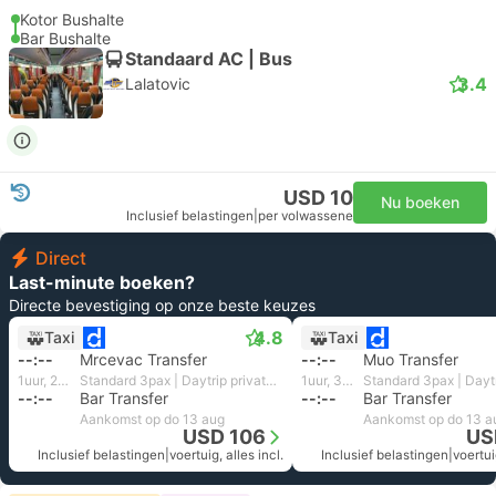
Kotor Bushalte
Bar Bushalte
Standaard AC | Bus
3.4
Lalatovic
USD 10
Nu boeken
Inclusief belastingen
|
per volwassene
Direct
Last-minute boeken?
Directe bevestiging op onze beste keuzes
4.8
Taxi
Taxi
--:--
Mrcevac Transfer
--:--
Muo Transfer
1uur, 25m
Standard 3pax | Daytrip private transfer with English speaking driver
1uur, 32m
--:--
Bar Transfer
--:--
Bar Transfer
Aankomst op do 13 aug
Aankomst op do 13 a
USD 106
US
Inclusief belastingen
|
voertuig, alles incl.
Inclusief belastingen
|
voertui