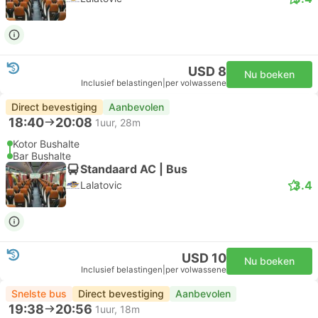
USD 8
Nu boeken
Inclusief belastingen
|
per volwassene
Direct bevestiging
Aanbevolen
18:40
20:08
1uur, 28m
Kotor Bushalte
Bar Bushalte
Standaard AC | Bus
3.4
Lalatovic
USD 10
Nu boeken
Inclusief belastingen
|
per volwassene
Snelste bus
Direct bevestiging
Aanbevolen
19:38
20:56
1uur, 18m