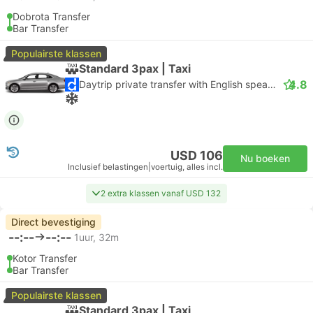
Dobrota Transfer
Bar Transfer
Populairste klassen
Standard 3pax | Taxi
4.8
Daytrip private transfer with English speaking driver
USD 106
Nu boeken
Inclusief belastingen
|
voertuig, alles incl.
2 extra klassen vanaf USD 132
Direct bevestiging
--:--
--:--
1uur, 32m
Kotor Transfer
Bar Transfer
Populairste klassen
Standard 3pax | Taxi