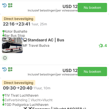
USD 12
Nu boeken
Inclusief belastingen
|
per volwassene
Direct bevestiging
22:16
23:41
1uur, 25m
Kotor Bushalte
Bar Bus Stop
Standaard AC | Bus
3.4
MF Travel Budva
USD 12
Nu boeken
Inclusief belastingen
|
per volwassene
Direct bevestiging
09:30
20:40
11uur, 10m
TIV Tivat Luchthaven
Zelfverbinding | Vlucht+Vlucht
TGD Podgorica Luchthaven
Economy | Vlucht #4O158
+1