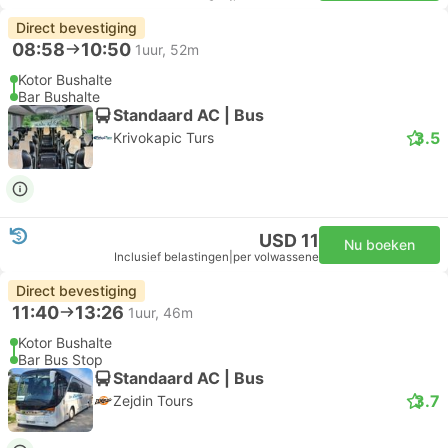
Direct bevestiging
08:58
10:50
1uur, 52m
Kotor Bushalte
Bar Bushalte
Standaard AC | Bus
3.5
Krivokapic Turs
USD 11
Nu boeken
Inclusief belastingen
|
per volwassene
Direct bevestiging
11:40
13:26
1uur, 46m
Kotor Bushalte
Bar Bus Stop
Standaard AC | Bus
3.7
Zejdin Tours