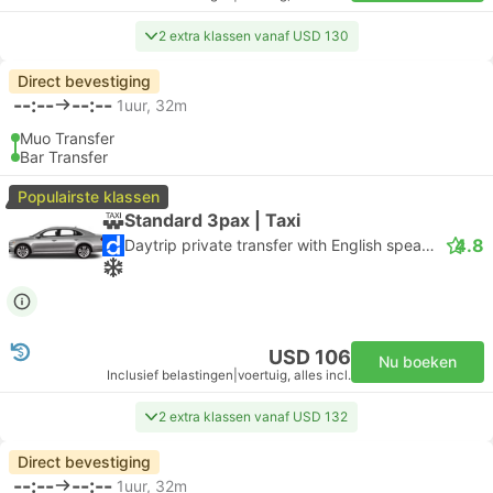
2 extra klassen vanaf USD 130
Direct bevestiging
--:--
--:--
1uur, 32m
Muo Transfer
Bar Transfer
Populairste klassen
Standard 3pax | Taxi
4.8
Daytrip private transfer with English speaking driver
USD 106
Nu boeken
Inclusief belastingen
|
voertuig, alles incl.
2 extra klassen vanaf USD 132
Direct bevestiging
--:--
--:--
1uur, 32m