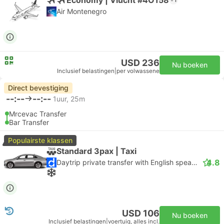
Air Montenegro
USD 236
Nu boeken
Inclusief belastingen
|
per volwassene
Direct bevestiging
--:--
--:--
1uur, 25m
Mrcevac Transfer
Bar Transfer
Populairste klassen
Standard 3pax | Taxi
4.8
Daytrip private transfer with English speaking driver
USD 106
Nu boeken
Inclusief belastingen
|
voertuig, alles incl.