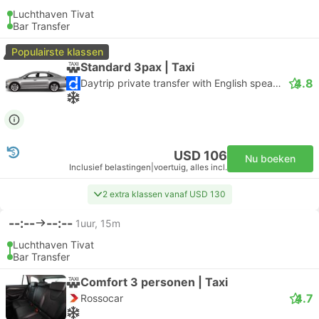
Luchthaven Tivat
Bar Transfer
Populairste klassen
Standard 3pax | Taxi
4.8
Daytrip private transfer with English speaking driver
USD 106
Nu boeken
Inclusief belastingen
|
voertuig, alles incl.
2 extra klassen vanaf USD 130
--:--
--:--
1uur, 15m
Luchthaven Tivat
Bar Transfer
Comfort 3 personen | Taxi
4.7
Rossocar