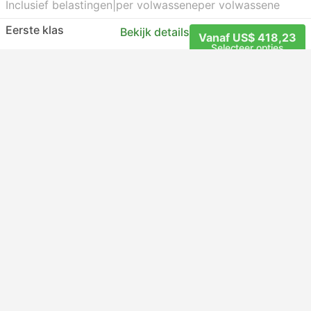
Inclusief belastingen
|
per volwassene
per volwassene
Eerste klas
Bekijk details
Vanaf US$ 418,23
Selecteer opties
Bekijk details
1 meer vanaf US$ 330,37
Trein Pas
EuRail Pass
Eurail Global Continuous Pass
Unlock over 30,000 destinations in 33 countries with
Eurail Pass. Unlimited rides in the first and second class.
Choose continuous pass and travel within a specific
period of time.
Dagen:
15 - 22 - 30 - 60 - 90