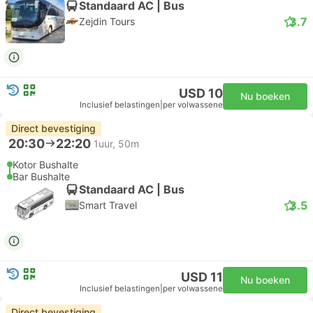
Standaard AC | Bus
3.7
Zejdin Tours
USD 10
Nu boeken
Inclusief belastingen
|
per volwassene
Direct bevestiging
20:30
22:20
1uur, 50m
Kotor Bushalte
Bar Bushalte
Standaard AC | Bus
3.5
Smart Travel
USD 11
Nu boeken
Inclusief belastingen
|
per volwassene
Direct bevestiging