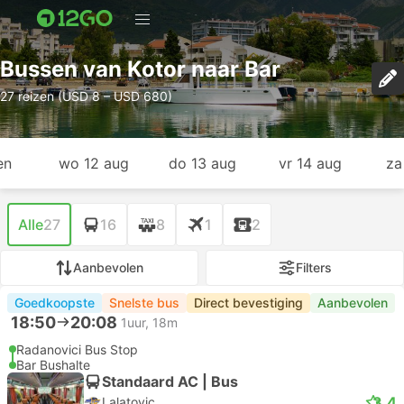
Bussen van Kotor naar Bar
27 reizen (USD 8 – USD 680)
en
wo 12 aug
do 13 aug
vr 14 aug
za
Alle
27
16
8
1
2
Aanbevolen
Filters
Goedkoopste
Snelste bus
Direct bevestiging
Aanbevolen
18:50
20:08
1uur, 18m
Radanovici Bus Stop
Bar Bushalte
Standaard AC | Bus
3.4
Lalatovic