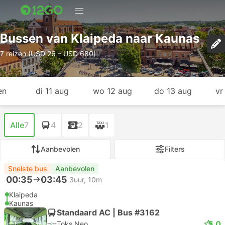
Bussen van Klaipeda naar Kaunas
7 reizen (USD 26 – USD 680)
en
di 11 aug
wo 12 aug
do 13 aug
vr
Alle
7
4
2
1
Aanbevolen
Filters
Snelste bus
Aanbevolen
00:35
03:45
3uur, 10m
Klaipeda
Kaunas
Standaard AC | Bus #3162
5.0
Toks Neo