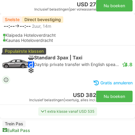
USD 27
Nu boeken
Inclusief belastingen
|
per volwassene
Snelste
Direct bevestiging
--:--
--:--
2uur, 14m
Klaipeda Hoteloverdracht
Kaunas Hoteloverdracht
Populairste klassen
Standard 3pax | Taxi
4.8
Daytrip private transfer with English speaking driver
Gratis annuleren
USD 382
Nu boeken
Inclusief belastingen
|
voertuig, alles incl.
1 extra klasse vanaf USD 535
Trein Pas
EuRail Pass