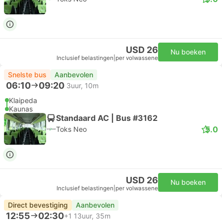
USD 26
Nu boeken
Inclusief belastingen
|
per volwassene
Snelste bus
Aanbevolen
06:10
09:20
3uur, 10m
Klaipeda
Kaunas
Standaard AC | Bus #3162
5.0
Toks Neo
USD 26
Nu boeken
Inclusief belastingen
|
per volwassene
Direct bevestiging
Aanbevolen
12:55
02:30
+1
13uur, 35m