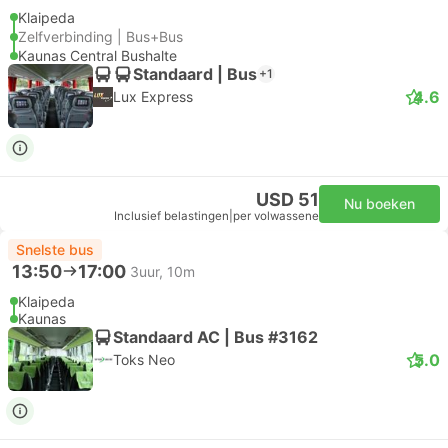
Klaipeda
Zelfverbinding | Bus+Bus
Kaunas Central Bushalte
Standaard | Bus
+1
4.6
Lux Express
USD 51
Nu boeken
Inclusief belastingen
|
per volwassene
Snelste bus
13:50
17:00
3uur, 10m
Klaipeda
Kaunas
Standaard AC | Bus #3162
5.0
Toks Neo