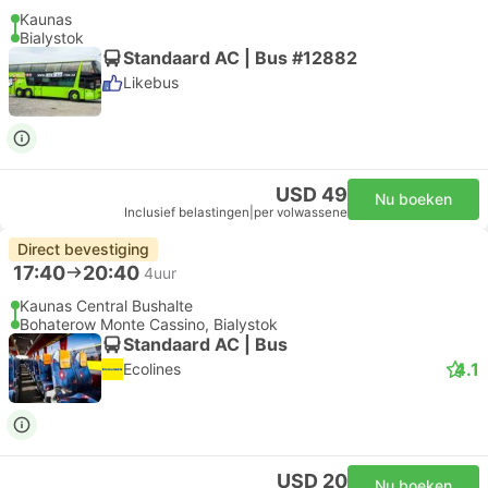
Kaunas
Bialystok
Standaard AC | Bus #12882
Likebus
USD 49
Nu boeken
Inclusief belastingen
|
per volwassene
Direct bevestiging
17:40
20:40
4uur
Kaunas Central Bushalte
Bohaterow Monte Cassino, Bialystok
Standaard AC | Bus
4.1
Ecolines
USD 20
Nu boeken