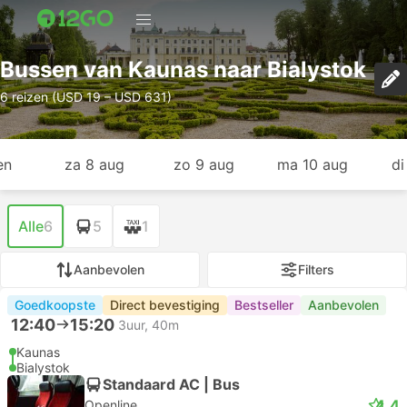
Bussen van Kaunas naar Bialystok
6 reizen (USD 19 – USD 631)
en
za 8 aug
zo 9 aug
ma 10 aug
di
Alle
6
5
1
Aanbevolen
Filters
Goedkoopste
Direct bevestiging
Bestseller
Aanbevolen
12:40
15:20
3uur, 40m
Kaunas
Bialystok
Standaard AC | Bus
4.4
Openline