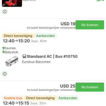
USD 19
Nu boeken
Inclusief belastingen
|
per volwassene
Direct bevestiging
Aanbevolen
12:40
15:20
3uur, 40m
Kaunas
Bialystok
Standaard AC | Bus #10750
Eurobus Biacomex
USD 25
Nu boeken
Inclusief belastingen
|
per volwassene
Snelste bus
Direct bevestiging
Aanbevolen
12:40
15:15
3uur, 35m