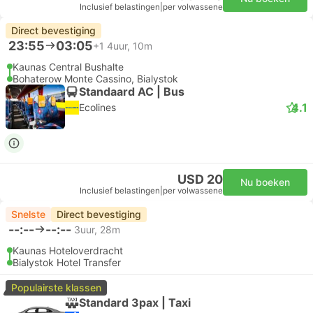
Inclusief belastingen
|
per volwassene
Direct bevestiging
23:55
03:05
+1
4uur, 10m
Kaunas Central Bushalte
Bohaterow Monte Cassino, Bialystok
Standaard AC | Bus
4.1
Ecolines
USD 20
Nu boeken
Inclusief belastingen
|
per volwassene
Snelste
Direct bevestiging
--:--
--:--
3uur, 28m
Kaunas Hoteloverdracht
Bialystok Hotel Transfer
Populairste klassen
Standard 3pax | Taxi