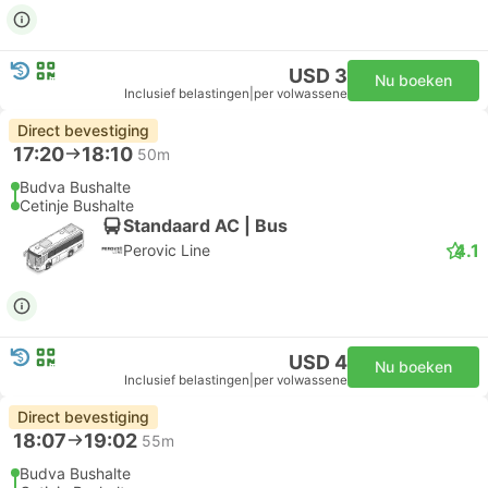
USD 3
Nu boeken
Inclusief belastingen
|
per volwassene
Direct bevestiging
17:20
18:10
50m
Budva Bushalte
Cetinje Bushalte
Standaard AC | Bus
4.1
Perovic Line
USD 4
Nu boeken
Inclusief belastingen
|
per volwassene
Direct bevestiging
18:07
19:02
55m
Budva Bushalte