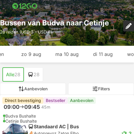
Bussen van Budva naar Cetinje
28 reizen (USD 3 – USD 6)
en
zo 9 aug
ma 10 aug
di 11 aug
wo
Alle
28
28
Aanbevolen
Filters
Direct bevestiging
Bestseller
Aanbevolen
09:00
09:45
45m
Budva Bushalte
Cetinje Bushalte
Standaard AC | Bus
3.2
Autoprevoz Zaton Elbo