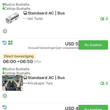
Budva Bushalte
Cetinje Bushalte
Standaard AC | Bus
4.5
Vot Turist
USD 5
Nu boeken
Inclusief belastingen
|
per volwassene
Direct bevestiging
06:00
06:50
50m
Budva Bushalte
Cetinje Bushalte
Standaard AC | Bus
3.5
Krivokapic Turs
USD 4
Nu boeken