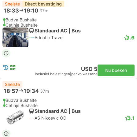
Snelste
Direct bevestiging
18:33
19:10
37m
Budva Bushalte
Cetinje Bushalte
Standaard AC | Bus
3.6
Adriatic Travel
USD 5
Nu boeken
Inclusief belastingen
|
per volwassene
Snelste
18:57
19:34
37m
Budva Bushalte
Cetinje Bushalte
Standaard AC | Bus
3.1
AS Nikcevic OD