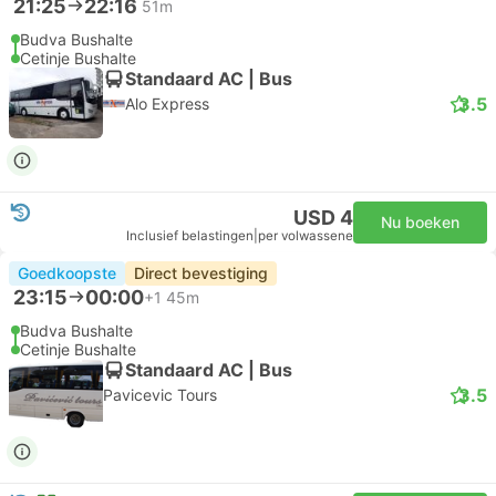
21:25
22:16
51m
Budva Bushalte
Cetinje Bushalte
Standaard AC | Bus
3.5
Alo Express
USD 4
Nu boeken
Inclusief belastingen
|
per volwassene
Goedkoopste
Direct bevestiging
23:15
00:00
+1
45m
Budva Bushalte
Cetinje Bushalte
Standaard AC | Bus
3.5
Pavicevic Tours