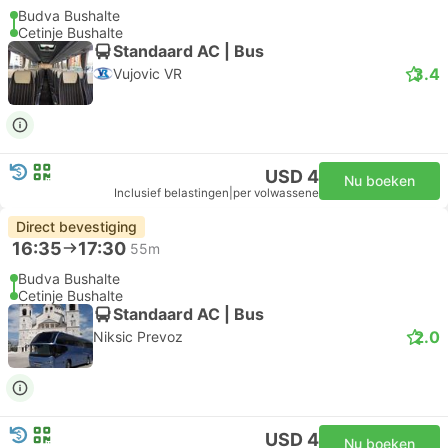
Budva Bushalte
Cetinje Bushalte
Standaard AC | Bus
3.4
Vujovic VR
USD 4
Nu boeken
Inclusief belastingen
|
per volwassene
Direct bevestiging
16:35
17:30
55m
Budva Bushalte
Cetinje Bushalte
Standaard AC | Bus
2.0
Niksic Prevoz
USD 4
Nu boeken