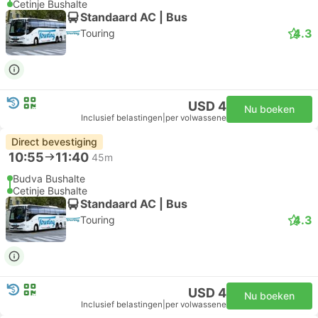
Cetinje Bushalte
Standaard AC | Bus
4.3
Touring
USD 4
Nu boeken
Inclusief belastingen
|
per volwassene
Direct bevestiging
10:55
11:40
45m
Budva Bushalte
Cetinje Bushalte
Standaard AC | Bus
4.3
Touring
USD 4
Nu boeken
Inclusief belastingen
|
per volwassene