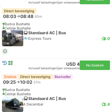
Inclusief belastingen
|
per volwassene
Direct bevestiging
08:03
08:48
45m
Budva Bushalte
Cetinje Bushalte
Standaard AC | Bus
4.0
Express Tours
USD 4
Nu boeken
Inclusief belastingen
|
per volwassene
Snelste
Direct bevestiging
Bestseller
09:25
10:02
37m
Budva Bushalte
Cetinje Bushalte
Standaard AC | Bus
3.4
4 Decembar