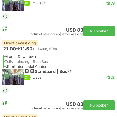
4.9
FlixBus
+1
USD 83
Nu boeken
Inclusief belastingen
|
per volwassene
Direct bevestiging
21:00
11:50
+1
14uur, 50m
Atlanta Downtown
Zelfverbinding | Bus+Bus
Miami Intermodal Center
Standaard | Bus
+1
3.8
FlixBus
USD 83
Nu boeken
Inclusief belastingen
|
per volwassene