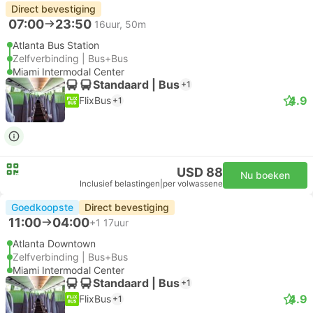
Direct bevestiging
07:00
23:50
16uur, 50m
Atlanta Bus Station
Zelfverbinding | Bus+Bus
Miami Intermodal Center
Standaard | Bus
+1
4.9
FlixBus
+1
USD 88
Nu boeken
Inclusief belastingen
|
per volwassene
Goedkoopste
Direct bevestiging
11:00
04:00
+1
17uur
Atlanta Downtown
Zelfverbinding | Bus+Bus
Miami Intermodal Center
Standaard | Bus
+1
4.9
FlixBus
+1