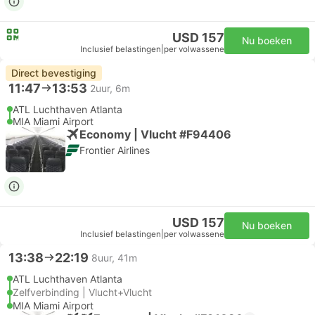
USD 157
Nu boeken
Inclusief belastingen
|
per volwassene
Direct bevestiging
11:47
13:53
2uur, 6m
ATL Luchthaven Atlanta
MIA Miami Airport
Economy | Vlucht #F94406
Frontier Airlines
USD 157
Nu boeken
Inclusief belastingen
|
per volwassene
13:38
22:19
8uur, 41m
ATL Luchthaven Atlanta
Zelfverbinding | Vlucht+Vlucht
MIA Miami Airport