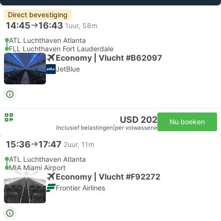
Direct bevestiging
14:45
16:43
1uur, 58m
ATL Luchthaven Atlanta
FLL Luchthaven Fort Lauderdale
Economy | Vlucht #B62097
JetBlue
USD 202
Nu boeken
Inclusief belastingen
|
per volwassene
15:36
17:47
2uur, 11m
ATL Luchthaven Atlanta
MIA Miami Airport
Economy | Vlucht #F92272
Frontier Airlines