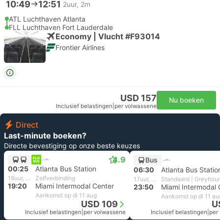
10:49
12:51
2uur, 2m
ATL Luchthaven Atlanta
FLL Luchthaven Fort Lauderdale
Economy | Vlucht #F93014
Frontier Airlines
USD 157
Nu boeken
Inclusief belastingen
|
per volwassene
Direct
Last-minute boeken?
Directe bevestiging op onze beste keuzes
4.9
Bus
00:25
Atlanta Bus Station
06:30
Atlanta Bus Statio
18uur, 55m
Zelfverbinding
17uur, 20m
Standaard | Greyhou
19:20
Miami Intermodal Center
23:50
Miami Intermodal 
Aankomst op di 11 aug
Aankomst op di 11 au
USD 109
U
Inclusief belastingen
|
per volwassene
Inclusief belastingen
|
per