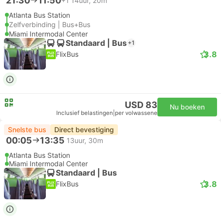
21:30
11:50
+1
14uur, 20m
Atlanta Bus Station
Zelfverbinding | Bus+Bus
Miami Intermodal Center
Standaard | Bus
+1
3.8
FlixBus
USD 83
Nu boeken
Inclusief belastingen
|
per volwassene
Snelste bus
Direct bevestiging
00:05
13:35
13uur, 30m
Atlanta Bus Station
Miami Intermodal Center
Standaard | Bus
3.8
FlixBus