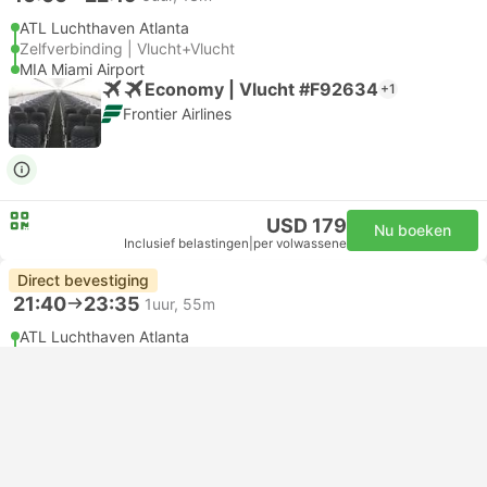
ATL Luchthaven Atlanta
Zelfverbinding | Vlucht+Vlucht
MIA Miami Airport
Economy | Vlucht #F92634
+1
Frontier Airlines
USD 179
Nu boeken
Inclusief belastingen
|
per volwassene
Direct bevestiging
21:40
23:35
1uur, 55m
ATL Luchthaven Atlanta
FLL Luchthaven Fort Lauderdale
Economy | Vlucht #B61697
JetBlue