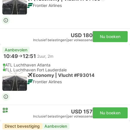
Frontier Airlines
USD 180
Nu boeken
Inclusief belastingen
|
per volwassene
Aanbevolen
10:49
12:51
2uur, 2m
ATL Luchthaven Atlanta
FLL Luchthaven Fort Lauderdale
Economy | Vlucht #F93014
Frontier Airlines
USD 157
Nu boeken
Inclusief belastingen
|
per volwassene
Direct bevestiging
Aanbevolen