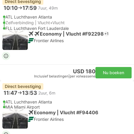
Direct bevestiging
10:10
17:59
7uur, 49m
ATL Luchthaven Atlanta
Zelfverbinding | Vlucht+Vlucht
FLL Luchthaven Fort Lauderdale
Economy | Vlucht #F92298
+1
Frontier Airlines
USD 180
Nu boeken
Inclusief belastingen
|
per volwassene
Direct bevestiging
11:47
13:53
2uur, 6m
ATL Luchthaven Atlanta
MIA Miami Airport
Economy | Vlucht #F94406
Frontier Airlines