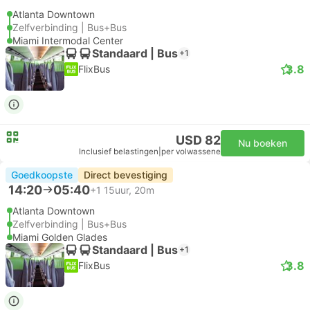
Atlanta Downtown
Zelfverbinding | Bus+Bus
Miami Intermodal Center
Standaard | Bus
+1
3.8
FlixBus
USD 82
Nu boeken
Inclusief belastingen
|
per volwassene
Goedkoopste
Direct bevestiging
14:20
05:40
+1
15uur, 20m
Atlanta Downtown
Zelfverbinding | Bus+Bus
Miami Golden Glades
Standaard | Bus
+1
3.8
FlixBus