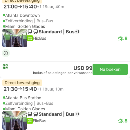
Direct bevestiging
21:00
15:40
+1
18uur, 40m
Atlanta Downtown
Zelfverbinding | Bus+Bus
Miami Golden Glades
Standaard | Bus
+1
3.8
FlixBus
USD 99
Nu boeken
Inclusief belastingen
|
per volwassene
Direct bevestiging
21:30
15:40
+1
18uur, 10m
Atlanta Bus Station
Zelfverbinding | Bus+Bus
Miami Golden Glades
Standaard | Bus
+1
3.8
FlixBus