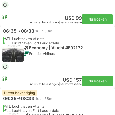
USD 99
Nu boeken
Inclusief belastingen
|
per volwassene
06:35
08:33
1uur, 58m
ATL Luchthaven Atlanta
FLL Luchthaven Fort Lauderdale
Economy | Vlucht #F92172
Frontier Airlines
USD 157
Nu boeken
Inclusief belastingen
|
per volwassene
Direct bevestiging
06:35
08:33
1uur, 58m
ATL Luchthaven Atlanta
FLL Luchthaven Fort Lauderdale