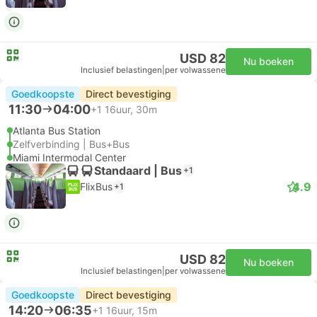
USD 82
Nu boeken
Inclusief belastingen
|
per volwassene
Goedkoopste
Direct bevestiging
11:30
04:00
+1
16uur, 30m
Atlanta Bus Station
Zelfverbinding | Bus+Bus
Miami Intermodal Center
Standaard | Bus
+1
4.9
FlixBus
+1
USD 82
Nu boeken
Inclusief belastingen
|
per volwassene
Goedkoopste
Direct bevestiging
14:20
06:35
+1
16uur, 15m