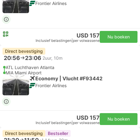
Frontier Airlines
USD 157
Nu boeken
Inclusief belastingen
|
per volwassene
Direct bevestiging
20:56
23:06
2uur, 10m
ATL Luchthaven Atlanta
MIA Miami Airport
Economy | Vlucht #F93442
Frontier Airlines
USD 157
Nu boeken
Inclusief belastingen
|
per volwassene
Direct bevestiging
Bestseller