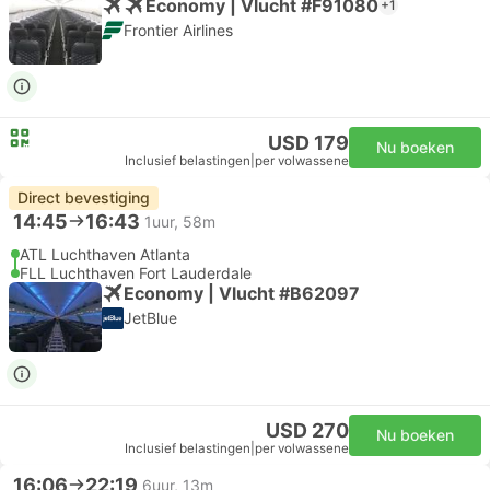
Economy | Vlucht #F91080
+1
Frontier Airlines
USD 179
Nu boeken
Inclusief belastingen
|
per volwassene
Direct bevestiging
14:45
16:43
1uur, 58m
ATL Luchthaven Atlanta
FLL Luchthaven Fort Lauderdale
Economy | Vlucht #B62097
JetBlue
USD 270
Nu boeken
Inclusief belastingen
|
per volwassene
16:06
22:19
6uur, 13m