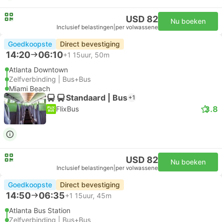
USD 82
Nu boeken
Inclusief belastingen
|
per volwassene
Goedkoopste
Direct bevestiging
14:20
06:10
+1
15uur, 50m
Atlanta Downtown
Zelfverbinding | Bus+Bus
Miami Beach
Standaard | Bus
+1
3.8
FlixBus
USD 82
Nu boeken
Inclusief belastingen
|
per volwassene
Goedkoopste
Direct bevestiging
14:50
06:35
+1
15uur, 45m
Atlanta Bus Station
Zelfverbinding | Bus+Bus