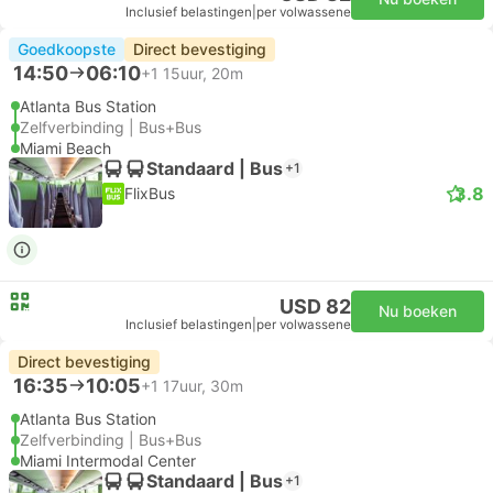
Inclusief belastingen
|
per volwassene
Goedkoopste
Direct bevestiging
14:50
06:10
+1
15uur, 20m
Atlanta Bus Station
Zelfverbinding | Bus+Bus
Miami Beach
Standaard | Bus
+1
3.8
FlixBus
USD 82
Nu boeken
Inclusief belastingen
|
per volwassene
Direct bevestiging
16:35
10:05
+1
17uur, 30m
Atlanta Bus Station
Zelfverbinding | Bus+Bus
Miami Intermodal Center
Standaard | Bus
+1