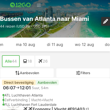
Bussen van Atlanta naar Miami
44 reizen (USD 79 – USD 270)
en
ma 10 aug
di 11 aug
wo 12 aug
do
Alle
44
18
26
Aanbevolen
Filters
Direct bevestiging
Aanbevolen
06:07
12:01
5uur, 54m
ATL Luchthaven Atlanta
Zelfverbinding | Vlucht+Vlucht
FLL Luchthaven Fort Lauderdale
Economy | Vlucht #F91403
+1