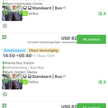
Miami Intermodal Center
Standaard | Bus
+1
3.8
FlixBus
USD 82
Nu boeken
Inclusief belastingen
|
per volwassene
Goedkoopste
Direct bevestiging
14:50
05:40
+1
14uur, 50m
Atlanta Bus Station
Zelfverbinding | Bus+Bus
Miami Golden Glades
Standaard | Bus
+1
3.8
FlixBus
USD 82
Nu boeken