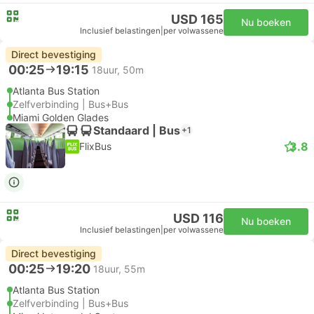
USD 165
Nu boeken
Inclusief belastingen
|
per volwassene
Direct bevestiging
00:25
19:15
18uur, 50m
Atlanta Bus Station
Zelfverbinding | Bus+Bus
Miami Golden Glades
Standaard | Bus
+1
3.8
FlixBus
USD 116
Nu boeken
Inclusief belastingen
|
per volwassene
Direct bevestiging
00:25
19:20
18uur, 55m
Atlanta Bus Station
Zelfverbinding | Bus+Bus