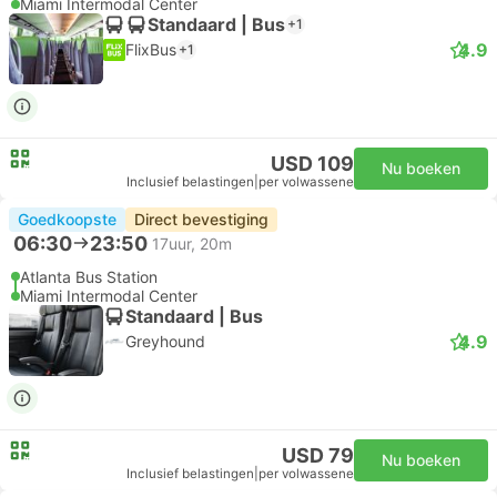
Miami Intermodal Center
Standaard | Bus
+1
4.9
FlixBus
+1
USD 109
Nu boeken
Inclusief belastingen
|
per volwassene
Goedkoopste
Direct bevestiging
06:30
23:50
17uur, 20m
Atlanta Bus Station
Miami Intermodal Center
Standaard | Bus
4.9
Greyhound
USD 79
Nu boeken
Inclusief belastingen
|
per volwassene