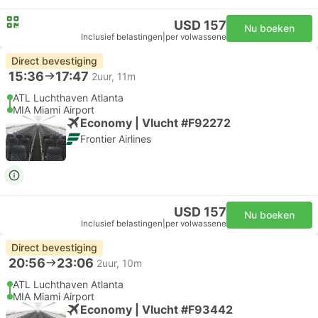
USD 157
Nu boeken
Inclusief belastingen
|
per volwassene
Direct bevestiging
15:36
17:47
2uur, 11m
ATL Luchthaven Atlanta
MIA Miami Airport
Economy | Vlucht #F92272
Frontier Airlines
USD 157
Nu boeken
Inclusief belastingen
|
per volwassene
Direct bevestiging
20:56
23:06
2uur, 10m
ATL Luchthaven Atlanta
MIA Miami Airport
Economy | Vlucht #F93442