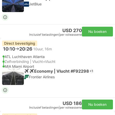
JetBlue
USD 270
Nu boeken
Inclusief belastingen
|
per volwassene
Direct bevestiging
10:10
20:26
10uur, 16m
ATL Luchthaven Atlanta
Zelfverbinding | Vlucht+Vlucht
MIA Miami Airport
Economy | Vlucht #F92298
+1
Frontier Airlines
USD 186
Nu boeken
Inclusief belastingen
|
per volwassene