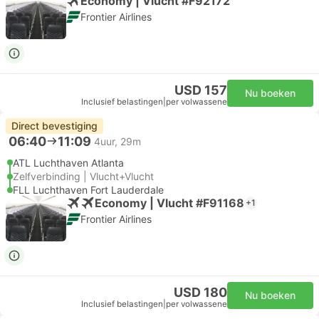
Economy | Vlucht #F92172
Frontier Airlines
USD 157
Nu boeken
Inclusief belastingen
|
per volwassene
Direct bevestiging
06:40
11:09
4uur, 29m
ATL Luchthaven Atlanta
Zelfverbinding | Vlucht+Vlucht
FLL Luchthaven Fort Lauderdale
Economy | Vlucht #F91168
+1
Frontier Airlines
USD 180
Nu boeken
Inclusief belastingen
|
per volwassene