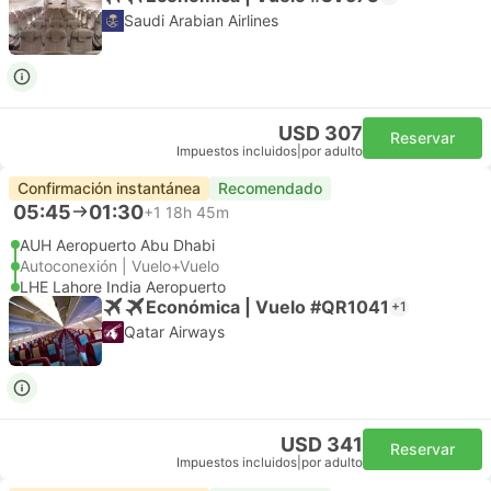
Saudi Arabian Airlines
USD 307
Reservar
Impuestos incluidos
|
por adulto
Confirmación instantánea
Recomendado
05:45
01:30
+1
18h 45m
AUH Aeropuerto Abu Dhabi
Autoconexión | Vuelo+Vuelo
LHE Lahore India Aeropuerto
Económica | Vuelo #QR1041
+1
Qatar Airways
USD 341
Reservar
Impuestos incluidos
|
por adulto