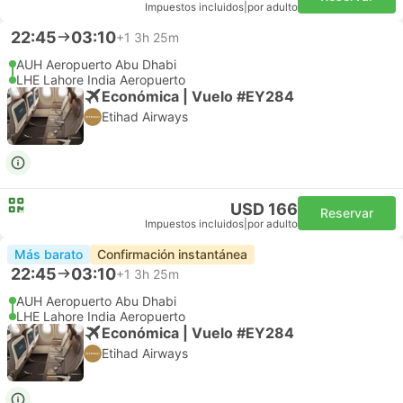
Impuestos incluidos
|
por adulto
22:45
03:10
+1
3h 25m
AUH Aeropuerto Abu Dhabi
LHE Lahore India Aeropuerto
Económica | Vuelo #EY284
Etihad Airways
USD 166
Reservar
Impuestos incluidos
|
por adulto
Más barato
Confirmación instantánea
22:45
03:10
+1
3h 25m
AUH Aeropuerto Abu Dhabi
LHE Lahore India Aeropuerto
Económica | Vuelo #EY284
Etihad Airways