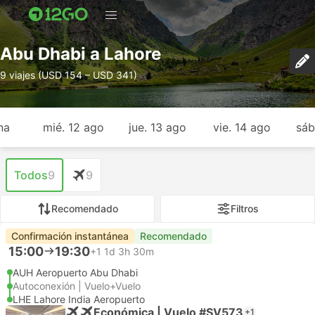
Abu Dhabi a Lahore
9 viajes (USD 154 – USD 341)
na
mié. 12 ago
jue. 13 ago
vie. 14 ago
sáb
Todos
9
9
Recomendado
Filtros
Confirmación instantánea
Recomendado
15:00
19:30
+1
1d 3h 30m
AUH Aeropuerto Abu Dhabi
Autoconexión | Vuelo+Vuelo
LHE Lahore India Aeropuerto
Económica | Vuelo #SV573
+1