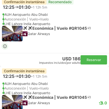
Confirmación instantánea
Recomendado
12:25
01:30
+1
12h 5m
AUH Aeropuerto Abu Dhabi
Autoconexión | Vuelo+Vuelo
LHE Lahore India Aeropuerto
Económica | Vuelo #QR1045
+1
Qatar Airways
USD 186
Reservar
Impuestos incluidos
|
por adulto
Confirmación instantánea
12:25
01:30
+1
12h 5m
AUH Aeropuerto Abu Dhabi
Autoconexión | Vuelo+Vuelo
LHE Lahore India Aeropuerto
Económica | Vuelo #QR1045
+1
5.0
Qatar Airways