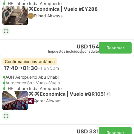
LHE Lahore India Aeropuerto
Económica | Vuelo #EY288
Etihad Airways
USD 154
Reservar
Impuestos incluidos
|
por adulto
Confirmación instantánea
17:40
01:30
+1
6h 50m
AUH Aeropuerto Abu Dhabi
Autoconexión | Vuelo+Vuelo
LHE Lahore India Aeropuerto
Económica | Vuelo #QR1051
+1
Qatar Airways
USD 331
Reservar