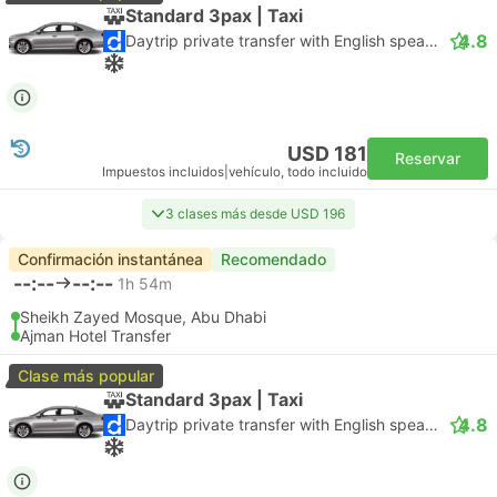
Standard 3pax | Taxi
4.8
Daytrip private transfer with English speaking driver
USD 181
Reservar
Impuestos incluidos
|
vehículo, todo incluido
3 clases más desde USD 196
Confirmación instantánea
Recomendado
--:--
--:--
1h 54m
Sheikh Zayed Mosque, Abu Dhabi
Ajman Hotel Transfer
Clase más popular
Standard 3pax | Taxi
4.8
Daytrip private transfer with English speaking driver