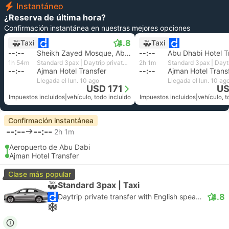
Instantáneo
¿Reserva de última hora?
Confirmación instantánea en nuestras mejores opciones
4.8
Taxi
Taxi
--:--
Sheikh Zayed Mosque, Abu Dhabi
--:--
Abu Dhabi Hotel T
1h 54m
Standard 3pax | Daytrip private transfer with English speaking driver
2h 1m
--:--
Ajman Hotel Transfer
--:--
Ajman Hotel Trans
Llegada el lun. 10 ago
Llegada el lun. 10 ag
USD 171
US
Impuestos incluidos
|
vehículo, todo incluido
Impuestos incluidos
|
vehículo, t
Confirmación instantánea
--:--
--:--
2h 1m
Aeropuerto de Abu Dabi
Ajman Hotel Transfer
Clase más popular
Standard 3pax | Taxi
4.8
Daytrip private transfer with English speaking driver