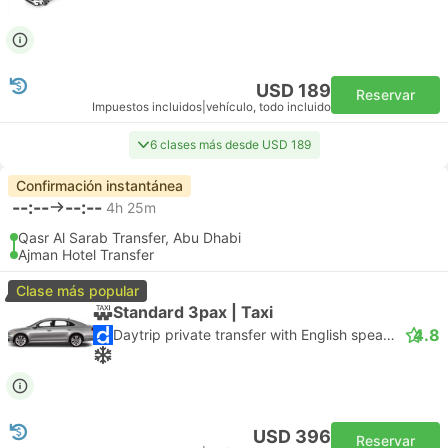
USD 189
Reservar
Impuestos incluidos
|
vehículo, todo incluido
6 clases más desde USD 189
Confirmación instantánea
--:--
--:--
4h 25m
Qasr Al Sarab Transfer, Abu Dhabi
Ajman Hotel Transfer
Clase más popular
Standard 3pax | Taxi
4.8
Daytrip private transfer with English speaking driver
USD 396
Reservar