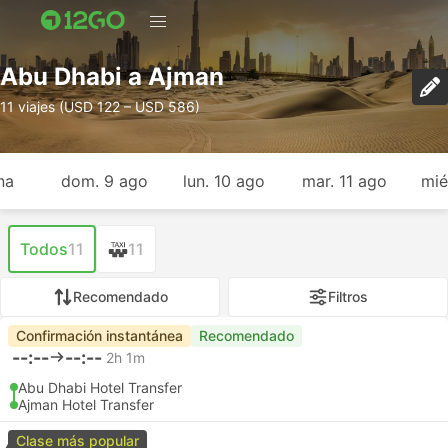
Abu Dhabi a Ajman
11 viajes (USD 122 – USD 586)
na
dom. 9 ago
lun. 10 ago
mar. 11 ago
mié
Todos
11
11
Recomendado
Filtros
Confirmación instantánea
Recomendado
--:--
--:--
2h 1m
Abu Dhabi Hotel Transfer
Ajman Hotel Transfer
Clase más popular