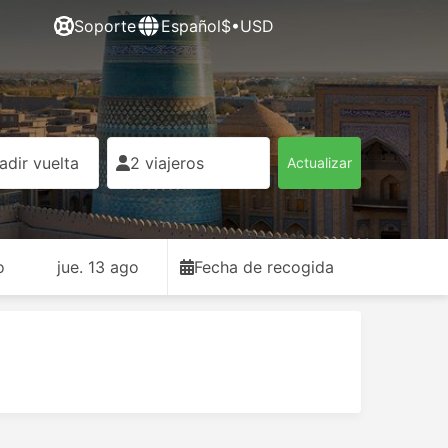
Soporte
Español
$•USD
adir vuelta
2 viajeros
Actualizar
o
jue. 13 ago
Fecha de recogida