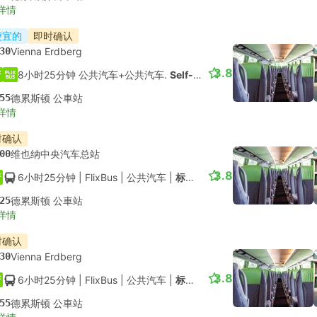
详情
便宜的
即时确认
30
Vienna Erdberg
3.8
8小时25分钟 公共汽车+公共汽车.
Self-connect
55
德累斯顿 公車站
详情
时确认
00
维也纳中央汽车总站
3.8
6小时25分钟
| FlixBus
|
公共汽车
|
标准舱
25
德累斯顿 公車站
详情
时确认
30
Vienna Erdberg
3.8
6小时25分钟
| FlixBus
|
公共汽车
|
标准舱
55
德累斯顿 公車站