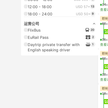
14:
12:00 - 18:00
USD 57+
13
查看
18:00 - 24:00
USD 50+
9
即
运营公司
08:
FlixBus
20
EuRail Pass
2
16:
Daytrip private transfer with
1
查看
English speaking driver
即
08:
18:
查看
即
10: