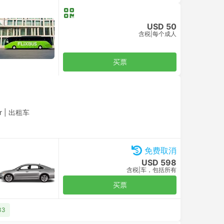
USD 50
含税
|
每个成人
买票
r
|
出租车
免费取消
USD 598
含税
|
车，包括所有
买票
33