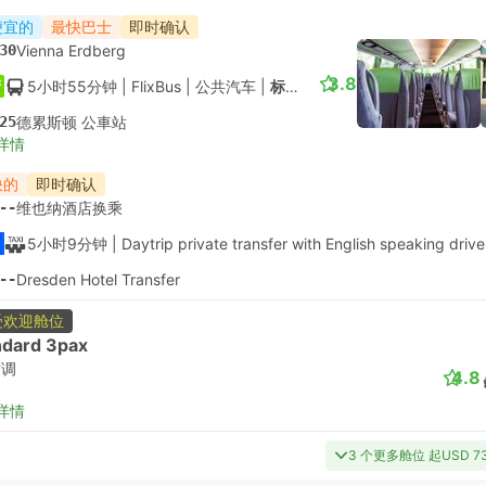
便宜的
最快巴士
即时确认
30
Vienna Erdberg
3.8
5小时55分钟
| FlixBus
|
公共汽车
|
标准舱
25
德累斯顿 公車站
详情
快的
即时确认
--
维也纳酒店换乘
5小时9分钟
| Daytrip private transfer with English speaking drive
--
Dresden Hotel Transfer
受欢迎舱位
ndard 3pax
空调
4.8
详情
3 个更多舱位 起USD 7