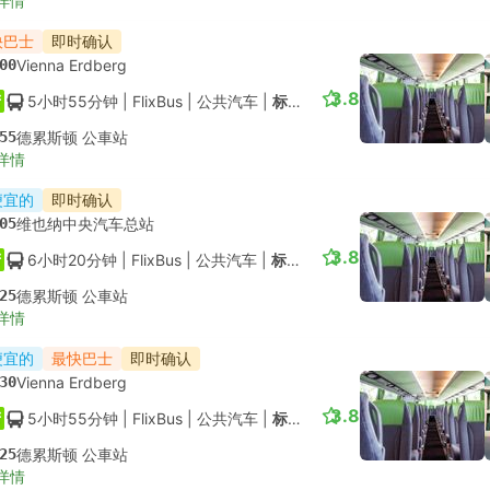
详情
快巴士
即时确认
00
Vienna Erdberg
3.8
5小时55分钟
| FlixBus
|
公共汽车
|
标准舱
55
德累斯顿 公車站
详情
便宜的
即时确认
05
维也纳中央汽车总站
3.8
6小时20分钟
| FlixBus
|
公共汽车
|
标准舱
25
德累斯顿 公車站
详情
便宜的
最快巴士
即时确认
30
Vienna Erdberg
3.8
5小时55分钟
| FlixBus
|
公共汽车
|
标准舱
25
德累斯顿 公車站
详情