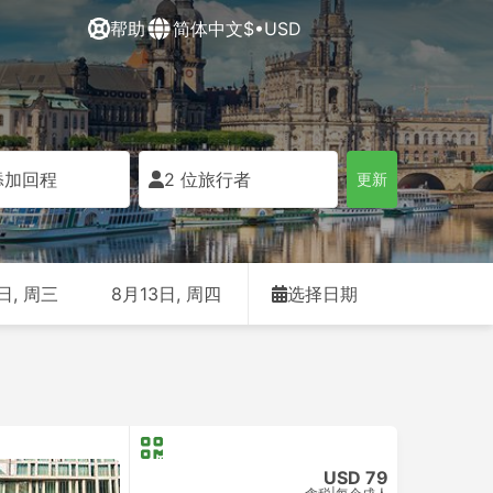
帮助
简体中文
$•USD
添加回程
2 位旅行者
更新
日, 周三
8月13日, 周四
选择日期
USD 79