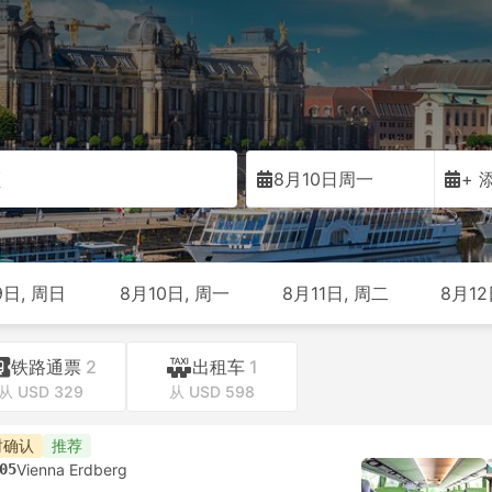
顿
8月10日周一
+ 
9日, 周日
8月10日, 周一
8月11日, 周二
8月12
铁路通票
2
出租车
1
从 USD 329
从 USD 598
时确认
推荐
05
Vienna Erdberg