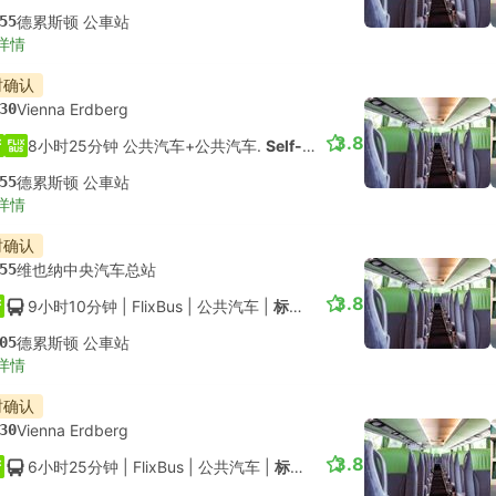
55
德累斯顿 公車站
详情
时确认
30
Vienna Erdberg
3.8
8小时25分钟 公共汽车+公共汽车.
Self-connect
55
德累斯顿 公車站
详情
时确认
55
维也纳中央汽车总站
3.8
9小时10分钟
| FlixBus
|
公共汽车
|
标准舱
05
德累斯顿 公車站
详情
时确认
30
Vienna Erdberg
3.8
6小时25分钟
| FlixBus
|
公共汽车
|
标准舱