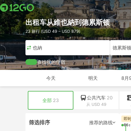
出租车从維也納到德累斯顿
23 旅行 (USD 49 – USD 879)
維也納
德累斯
查找我的住宿
今天
明天
8月
公共汽车
20
全部
23
从 USD 49
即
筛选排序
推荐的路线
06: