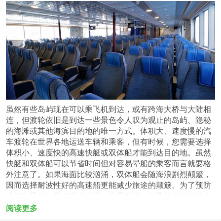
虽然有些岛屿现在可以乘飞机到达，或有跨海大桥与大陆相
连，但渡轮依旧是到达一些景色令人叹为观止的岛屿、隐秘
的海滩或其他海滨目的地的唯一方式。体积大、速度慢的汽
车渡轮在世界各地运送车辆和乘客，但有时候，您需要选择
体积小、速度快的高速快艇或双体船才能到达目的地。虽然
快艇和双体船可以节省时间但对容易晕船的乘客而言就要格
外注意了。如果海面比较汹涌，双体船会随海浪剧烈颠簸，
因而选择耐波性好的高速船更能减少旅途的颠簸。为了预防
或克服晕船，我们建议服用一些晕船药，但最好在旅行前咨
询一下医生，并且在船上尽可能选择露天甲板上的座位。
阅读更多