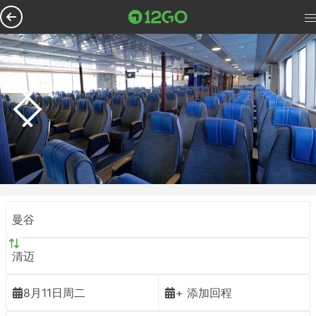
曼谷
清迈
8月11日周二
+ 添加回程