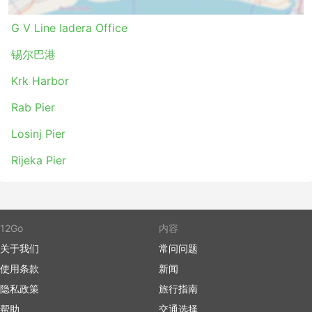
扎达尔 - 里耶卡
里耶卡 - 克尔克
G V Line Iadera Office
扎达尔 - 克尔克
锡尔巴港
里耶卡 - Rab
Rab - 扎达尔
Krk Harbor
木洛希尼 - 扎达尔
Rab Pier
G V Line Iadera轮渡类型和票价
Losinj Pier
高速的渡轮通常费用很高。如果您想省钱，可以查看航线上
Rijeka Pier
是否有慢船，通常慢船的价格要便宜得多。在预订船票前，
务必核实船只航行的时长。在长航线上，航行的时间差异可
能非常大。请注意，并不是所有价格或舱位等级的船票在任
何路线上都有销售。在旅游旺季，最好提前预订船票，因为
12Go
内容
昂贵的私人客舱的票量非常紧张。特别是在最受欢迎的路线
上如果不提前购票而到现场购票可能会排很久的队。有些目
关于我们
常问问题
的地有多个码头，或者因渡轮公司不同而码头不同，建议在
使用条款
新闻
旅行前检查您出发或到达的码头。出发前留出足够的时间以
隐私政策
旅行指南
便办理登船手续。在国际航线上，登船手续可能需要几个小
帮助
时。最后但同样重要的是，一些码头对所有到达的乘客征收
交通选择