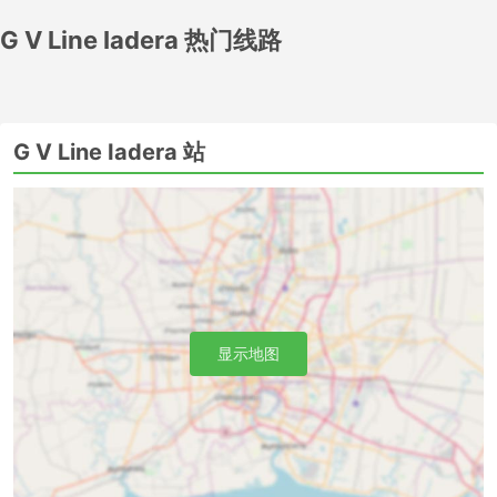
可以在网上简单方便地预订G V Line Iadera提供的轮渡服
务，而不用浪费时间去售票处。
G V Line Iadera 热门线路
G V Line Iadera 主要码头
以下是G V Line Iadera轮渡能到达的主要码头。出发前请查
G V Line Iadera 站
阅完整的码头指南:
G V Line Iadera Office
锡尔巴港
Krk Harbor
Losinj Pier
Rijeka Pier
Rab Pier
显示地图
G V Line Iadera热门目的地
以下是G V Line Iadera运营的部分最受欢迎的码头:
里耶卡 - 扎达尔