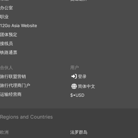
“码头费”，而这笔费用通常不包括在票价中——请记住这一
办公室
点。
职业
轮渡旅行的优点和缺点
12Go Asia Website
轮渡旅行的优点
团体预定
接线员
乘船可以到达一些其他交通工具无法到达的岛屿、海滩
铁路通票
或海滨胜地。虽然渡轮旅行很耗时，有时还会晕船，但
可以去到那些如天堂般神秘且人迹罕至的目的地，往往
合伙人
用户
能弥补旅途的舟车劳顿。
旅行联盟营销
登录
可以在网上预订船票，既能节省时间，又能确保旅行按
计划进行。赶在旅游旺季、国家法定假日或长周末到来
旅行代理商门户
简体中文
前，提前预订船票需求量大、船舶数量有限的航线会让
运输经营商
$•USD
您的旅行变得尤为方便。
在一些航线上，可以选择船票或船舱的等级。有私人包
厢，也有包括或不包括很多额外设施的标准客舱。务必
Regions and Countries
检查票价条款包括的主要服务。
坐船旅行让人愉悦，可以从不同角度观赏要到访或只是
欧洲
法罗群岛
途中经过的地方。大多数地方从水上看都很美，而且景