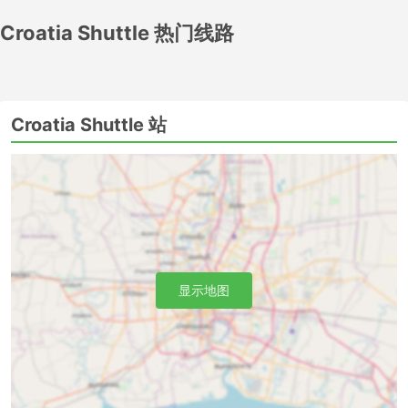
旅程。
Croatia Shuttle 热门线路
Croatia Shuttle热门车站
可以在 Croatia Shuttle服务区内的任何地方预订出租车，但
有些地方是其运营的主要或次要基地。以下是Croatia
Croatia Shuttle 站
Shuttle提供出租车服务的地方:
特罗吉尔酒店换乘
十六湖换乘
Rogoznica Hotel Transfer
斯普利特机场
希贝尼克酒店换乘
珀德垂那酒店换乘
显示地图
扎达尔酒店换乘
Venice Hotel Transfer
布达佩斯酒店换乘
Krka National Park
斯普利特轮渡港