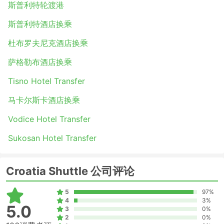
斯普利特轮渡港
杜布羅夫尼克 - 马卡斯卡
萨格勒布 - 斯普利特
斯普利特酒店换乘
萨格勒布 - 杜布羅夫尼克
杜布罗夫尼克酒店换乘
斯普利特 - 萨格勒布
萨格勒布酒店换乘
杜布羅夫尼克 - 萨格勒布
斯普利特 - 扎达尔
Tisno Hotel Transfer
Croatia Shuttle出租车类型和价格
马卡尔斯卡酒店换乘
Croatia Shuttle的车队包括大大小小、种类繁多的汽车。根
Vodice Hotel Transfer
据您对舒适度和乘客数量的要求选择最适合的车辆。非常有
Sukosan Hotel Transfer
必要查看运营商提供的所有类型的车辆的价格，因为有时标
准型和舒适型之间的差异并不大，但如果选择舒适型车，只
需额外支付很少的费用，就可以享有更加方便的旅途和更大
Croatia Shuttle 公司评论
的伸腿空间以及存放更多的行李。尤其是面包车经常会有很
好的折扣，可以让旅客享受更舒适的旅程。
5
97%
出租车旅行的优点和缺点
4
3%
5.0
3
0%
2
0%
出租车旅行的优点