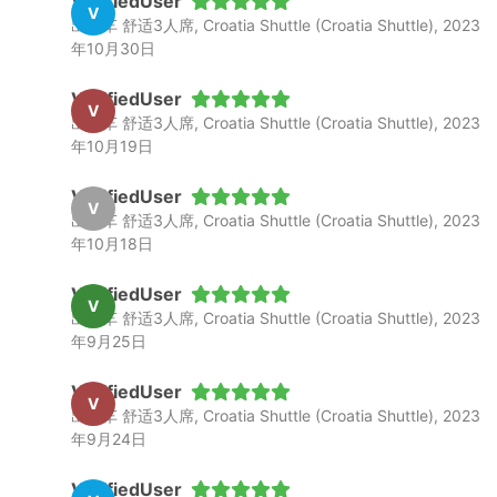
VerifiedUser
的，所以准备好您的钱包吧。
V
出租车 舒适3人席, Croatia Shuttle (Croatia Shuttle), 2023
此外，要有因为绕行或额外停站而支付额外费用的思想
年10月30日
准备，因为这些费用都不包括在车费内。通常搜索结果
中显示的价格是从A地到B地的净价。为了避免不愉
VerifiedUser
快，记得在预订前提出您对旅行的所有要求。否则，您
V
出租车 舒适3人席, Croatia Shuttle (Croatia Shuttle), 2023
预订的车有可能会派给下一个旅客，届时司机将无法满
年10月19日
足您临时的要求。
音乐或话多的出租车司机可能是个问题。如果您不想听
VerifiedUser
音乐，可以礼貌地要求司机关掉音乐；如果不想说话，
V
出租车 舒适3人席, Croatia Shuttle (Croatia Shuttle), 2023
请直接告诉司机。
年10月18日
出租车司机因喜欢走小路或奇怪的路线而臭名昭著，他
们认为这可以避开拥堵或坏路。如果旅客用谷歌地图跟
VerifiedUser
V
踪自己的旅行路线，可能会因为偏航而感到非常不安。
出租车 舒适3人席, Croatia Shuttle (Croatia Shuttle), 2023
年9月25日
VerifiedUser
V
出租车 舒适3人席, Croatia Shuttle (Croatia Shuttle), 2023
年9月24日
VerifiedUser