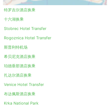
斯普利特酒店换乘
特罗吉尔酒店换乘
杜布罗夫尼克酒店换乘
萨格勒布酒店换乘
十六湖换乘
Tisno Hotel Transfer
Stobrec Hotel Transfer
马卡尔斯卡酒店换乘
Sukosan Hotel Transfer
Rogoznica Hotel Transfer
Vodice Hotel Transfer
斯普利特机场
Stobrec Hotel Transfer
希贝尼克酒店换乘
Croatia Shuttle 热门目的地
珀德垂那酒店换乘
出租车的优点是不遵循固定的路线，将旅客送达想去的任何
地方。然而，根据运营商的数据，许多旅客选择Croatia
扎达尔酒店换乘
Shuttle的出租车前往以下路线:
Venice Hotel Transfer
杜布羅夫尼克 - 斯普利特
布达佩斯酒店换乘
扎达尔 - 斯普利特
斯普利特 - 马卡斯卡
Krka National Park
斯普利特 - 杜布羅夫尼克