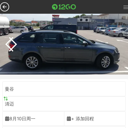
曼谷
清迈
8月10日周一
+ 添加回程