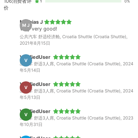
106消费者评
1
0%
价
坐出租车可以避开拥挤的大巴车站和火车站，并保持社
交距离，对疫情敏感的人非常有益。
Mathias J
M J
出租车有高度的灵活性，可以在旅客方便的时候出发，
Very very good!
也可以在中途休息或用餐，还可以按照旅客想要的路线
公共汽车 舒适经济舱, Croatia Shuttle (Croatia Shuttle),
行进，而不一定要走最短的路线。不过，请记住，最好
2021年8月15日
在旅行前与运营商商量好这些细节，让他们计算包括附
加费在内的所有费用。否则，最终的账单可能会远高于
VerifiedUser
V
预期而让人不快。
出租车 舒适3人席, Croatia Shuttle (Croatia Shuttle), 2024
出租车可以把旅客送达其他公共交通工具无法到达的目
年5月14日
的地，即使是最偏远的、不通汽车或火车的村庄和地
方，坐出租车都可以到达。要记住，有时候前往这些目
VerifiedUser
V
的地非常有必要预订往返程，因为如果不提前预订返
出租车 舒适3人席, Croatia Shuttle (Croatia Shuttle), 2024
程，可能很难找到返程的交通工具。
年5月13日
出租车旅行的缺点
VerifiedUser
V
出租车 舒适3人席, Croatia Shuttle (Croatia Shuttle), 2023
年10月31日
坐出租车的主要缺点是费用高。坐出租车的花费肯定比
坐大巴车或火车高，但享受个性化服务是需要付出代价