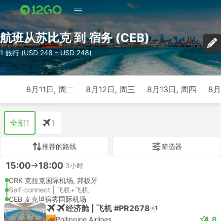
航班从苏比克 到 宿务 (CEB)
1 旅行 (USD 248 – USD 248)
8月11日, 周二
8月12日, 周三
8月13日, 周四
8月
全部
1
1
推荐的路线
筛选器
15:00
18:00
3小时
CRK 克拉克国际机场, 邦板牙
Self-connect | 飞机+飞机
CEB 麦克坦宿雾国际机场
经济舱 | 飞机 #PR2678
+1
4.8
Philippine Airlines