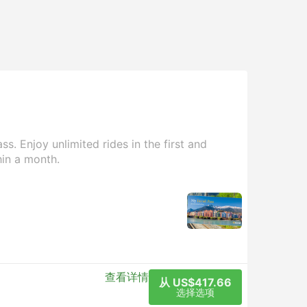
s. Enjoy unlimited rides in the first and
hin a month.
查看详情
从 US$417.66
选择选项