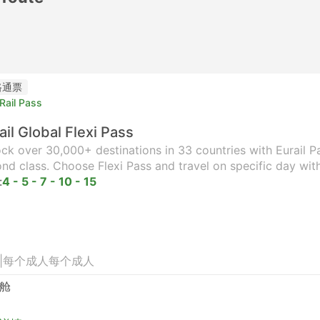
路通票
Rail Pass
ail Global Flexi Pass
ck over 30,000+ destinations in 33 countries with Eurail Pas
nd class. Choose Flexi Pass and travel on specific day wit
:
4 - 5 - 7 - 10 - 15
|
每个成人
每个成人
舱