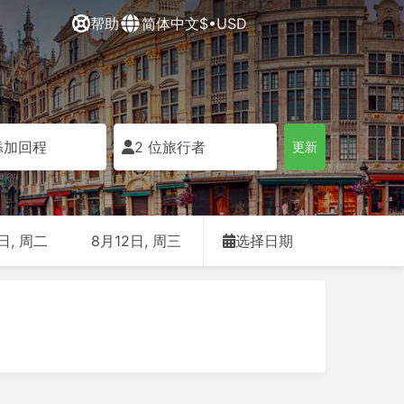
帮助
简体中文
$•USD
添加回程
2 位旅行者
更新
日, 周二
8月12日, 周三
选择日期