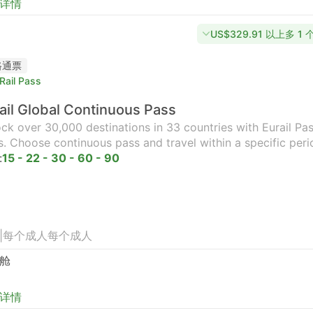
详情
US$329.91 以上多 1
路通票
Rail Pass
ail Global Continuous Pass
ck over 30,000 destinations in 33 countries with Eurail Pass
s. Choose continuous pass and travel within a specific peri
:
15 - 22 - 30 - 60 - 90
|
每个成人
每个成人
舱
详情