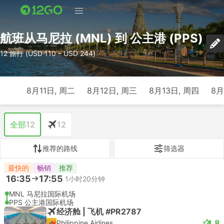
航班从马尼拉 (MNL) 到 公主港 (PPS)
12 旅行 (USD 110 – USD 244)
8月11日, 周二
8月12日, 周三
8月13日, 周四
8月
全部
12
12
推荐的路线
筛选器
最快的
畅销
推荐
16:35
17:55
1小时20分钟
MNL 马尼拉国际机场
PPS 公主港国际机场
经济舱 | 飞机 #PR2787
4.8
Philippine Airlines