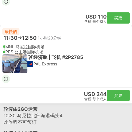
USD 110
买票
含税
|
每个成人
最快的
11:30
12:50
1小时20分钟
MNL 马尼拉国际机场
PPS 公主港国际机场
经济舱 | 飞机 #2P2785
PAL Express
USD 244
买票
含税
|
每个成人
轮渡由2GO运营
10:30
马尼拉北部海港码头4
此旅程不可预订