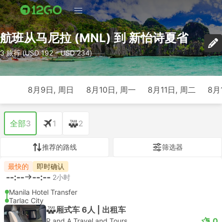
航班从马尼拉 (MNL) 到 新怡诗夏省
3 旅行 (USD 192 – USD 234)
8月9日, 周日
8月10日, 周一
8月11日, 周二
8月
全部
3
1
2
推荐的路线
筛选器
最快的
即时确认
--:--
--:--
2小时
Manila Hotel Transfer
Tarlac City
厢式车 6人 | 出租车
5.0
R and A Travel and Tours