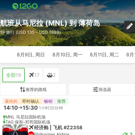
航班从马尼拉 (MNL) 到 薄荷岛
19 旅行 (USD 135 – USD 1989)
8月9日, 周日
8月10日, 周一
8月11日, 周二
8月
全部
19
17
2
推荐的路线
筛选器
最快的
即时确认
畅销
推荐
14:10
15:30
1小时20分钟
MNL 马尼拉国际机场
TAG 保和-邦劳国际机场
经济舱 | 飞机 #Z2358
4.2
Philippines AirAsia