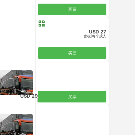
买票
USD 27
含税
|
每个成人
r
买票
USD 29
买票
含税
|
每个成人