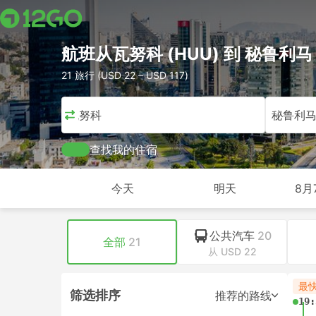
航班从瓦努科 (HUU) 到 秘鲁利马
21 旅行 (USD 22 – USD 117)
瓦努科
秘鲁利
查找我的住宿
今天
明天
8月
公共汽车
20
全部
21
从 USD 22
最
筛选排序
推荐的路线
19: