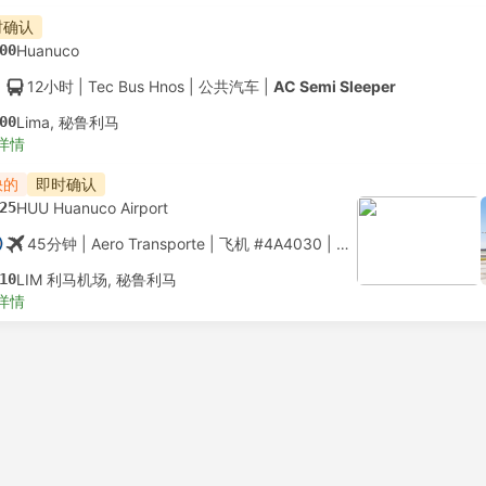
时确认
00
Huanuco
12小时
| Tec Bus Hnos
|
公共汽车
|
AC Semi Sleeper
00
Lima, 秘鲁利马
详情
快的
即时确认
25
HUU Huanuco Airport
45分钟
| Aero Transporte
|
飞机 #4A4030
|
经济舱
10
LIM 利马机场, 秘鲁利马
详情