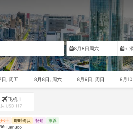
马
8月8日周六
+ 
7日, 周五
8月8日, 周六
8月9日, 周日
8月10
飞机
1
从 USD 117
快巴士
即时确认
畅销
推荐
30
Huanuco