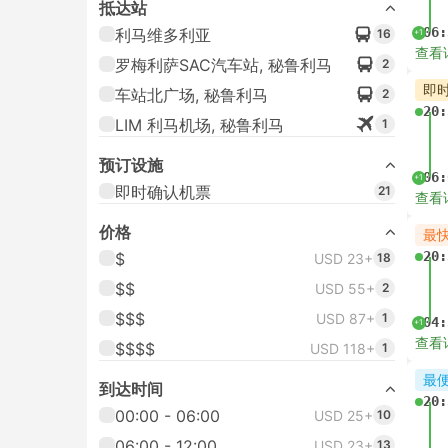
抵达站
06:
利马维多利亚
16
+1
查看
罗梅利萨SAC汽车站, 秘鲁利马
2
即
车站北广场, 秘鲁利马
2
20:
LIM 利马机场, 秘鲁利马
1
预订设施
06:
+1
即时确认机票
21
查看
价格
最
20:
$
USD 23+
18
$$
USD 55+
2
$$$
USD 87+
1
04:
+1
查看
$$$$
USD 118+
1
最
到达时间
20:
00:00 - 06:00
USD 25+
10
06:00 - 12:00
USD 23+
13