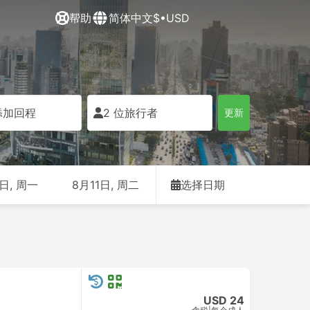
帮助
简体中文
$•USD
添加回程
2 位旅行者
更新
日, 周一
8月11日, 周二
选择日期
USD 24