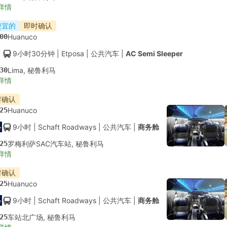
详情
便宜的
即时确认
00
Huanuco
9小时30分钟
| Etposa
|
公共汽车
|
AC Semi Sleeper
30
Lima, 秘鲁利马
详情
时确认
25
Huanuco
9小时
| Schaft Roadways
|
公共汽车
|
商务舱
25
罗梅利萨SAC汽车站, 秘鲁利马
详情
时确认
25
Huanuco
9小时
| Schaft Roadways
|
公共汽车
|
商务舱
25
车站北广场, 秘鲁利马