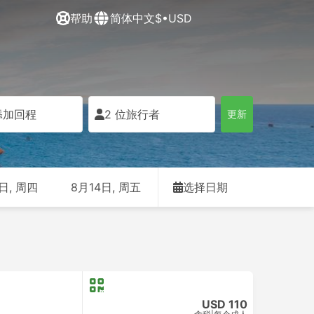
帮助
简体中文
$•USD
添加回程
2 位旅行者
更新
日, 周四
8月14日, 周五
选择日期
USD 110