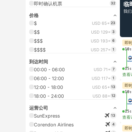
即时确认机票
临
32
我们
价格
$
USD 65+
23
$$
USD 129+
3
$$$
USD 193+
6
即
10:
$$$$
USD 257+
1
到达时间
15:
00:00 - 06:00
USD 71+
7
查看
06:00 - 12:00
USD 117+
1
即
12:00 - 18:00
USD 65+
13
10:
18:00 - 24:00
USD 88+
12
运营公司
15:
SunExpress
13
查看
Corendon Airlines
4
即