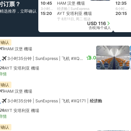
时订票？
10:45
HAM 汉堡 機場
12:35
3小时35分钟
经济舱 | SunExpress
6小时40分钟
精选推荐，立即确认
15:20
AYT 安塔利亚 機場
20:15
于 8月11日, 周二 抵达
USD 116
含税
|
每个成人
时确认
45
HAM 汉堡 機場
5.0
3小时35分钟
| SunExpress
|
飞机 #XQ171
|
经济舱
20
AYT 安塔利亚 機場
详情
时确认
45
HAM 汉堡 機場
3小时35分钟
| SunExpress
|
飞机 #XQ171
|
经济舱
20
AYT 安塔利亚 機場
详情
时确认