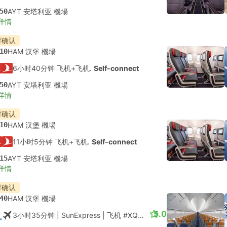
50
AYT 安塔利亚 機場
详情
时确认
10
HAM 汉堡 機場
6小时40分钟 飞机+飞机.
Self-connect
50
AYT 安塔利亚 機場
详情
时确认
10
HAM 汉堡 機場
11小时5分钟 飞机+飞机.
Self-connect
15
AYT 安塔利亚 機場
详情
时确认
40
HAM 汉堡 機場
5.0
3小时35分钟
| SunExpress
|
飞机 #XQ173
|
经济舱