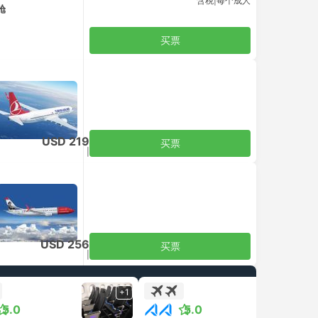
含税
|
每个成人
舱
买票
USD 219
买票
含税
|
每个成人
USD 256
买票
含税
|
每个成人
+1
+1
5.0
5.0