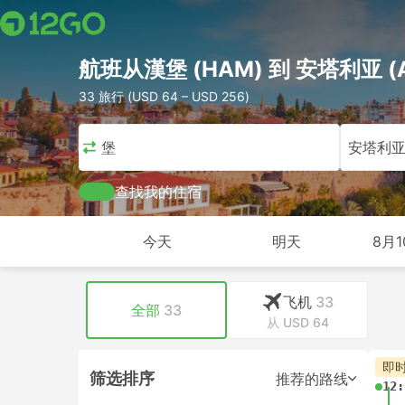
航班从漢堡 (HAM) 到 安塔利亚 (A
33 旅行 (USD 64 – USD 256)
漢堡
安塔利
查找我的住宿
今天
明天
8月1
飞机
33
全部
33
从 USD 64
即
筛选排序
推荐的路线
12: