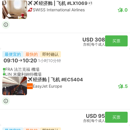
经济舱 | 飞机 #LX1069
+1
4.0
SWISS International Airlines
USD 308
买票
含税
|
每个成人
最便宜的
最快的
即时确认
09:10
10:20
1小时10分钟
FRA 法兰克福 機場
LIN 米蘭利納特機場
经济舱 | 飞机 #EC5404
4.5
EasyJet Europe
USD 95
买票
含税
|
每个成人