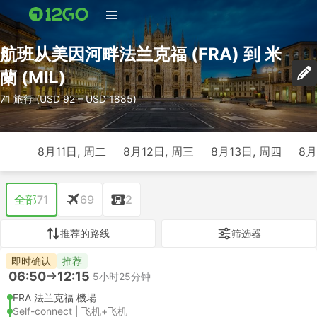
航班从美因河畔法兰克福 (FRA) 到 米
蘭 (MIL)
71 旅行 (USD 92 – USD 1885)
8月11日, 周二
8月12日, 周三
8月13日, 周四
8月
全部
71
69
2
推荐的路线
筛选器
即时确认
推荐
06:50
12:15
5小时25分钟
FRA 法兰克福 機場
Self-connect | 飞机+飞机