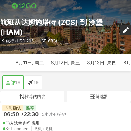
航班从达姆施塔特 (ZCS) 到 漢堡
(HAM)
19 旅行 (USD 205 – USD 683)
8月11日, 周二
8月12日, 周三
8月13日, 周四
8月
全部
19
19
推荐的路线
筛选器
即时确认
推荐
06:50
22:30
15小时40分钟
FRA 法兰克福 機場
Self-connect | 飞机+飞机