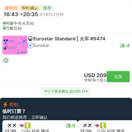
最快的
即时确认
推荐
16:43
20:35
3小时52分钟
科隆中央火车站
巴黎北站
Eurostar Standard | 火车 #9474
4.4
Eurostar
USD 209
买票
含税
|
每个成人
2 个更多舱位 起USD 214
即时
临时订票？
我们精选推荐，立即确认
5.0
12:30
CGN 科隆 機場
12:30
CGN 科隆 機場