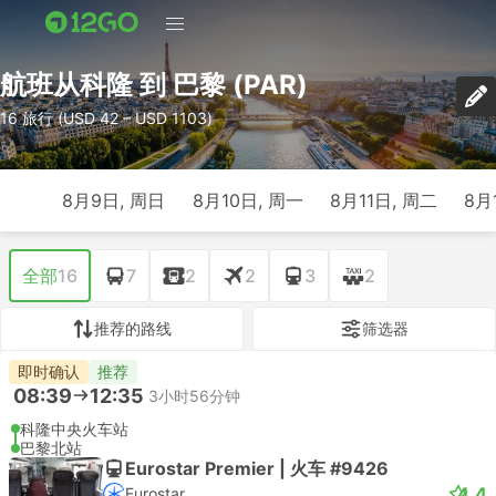
航班从科隆 到 巴黎 (PAR)
16 旅行 (USD 42 – USD 1103)
8月9日, 周日
8月10日, 周一
8月11日, 周二
8月
全部
16
7
2
2
3
2
推荐的路线
筛选器
即时确认
推荐
08:39
12:35
3小时56分钟
科隆中央火车站
巴黎北站
Eurostar Premier | 火车 #9426
4.4
Eurostar