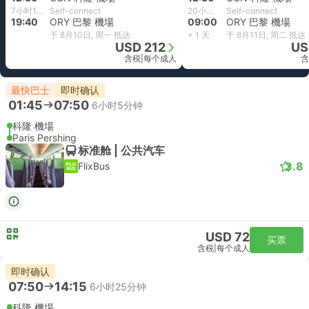
7小时10分钟
Self-connect
20小时30分钟
Self-connect
19:40
ORY 巴黎 機場
09:00
ORY 巴黎 機場
于 8月10日, 周一 抵达
+ 1 天
于 8月11日, 周二 抵达
USD 212
US
含税
|
每个成人
含
最快巴士
即时确认
01:45
07:50
6小时5分钟
科隆 機場
Paris Pershing
标准舱 | 公共汽车
3.8
FlixBus
USD 72
买票
含税
|
每个成人
即时确认
07:50
14:15
6小时25分钟
科隆 機場