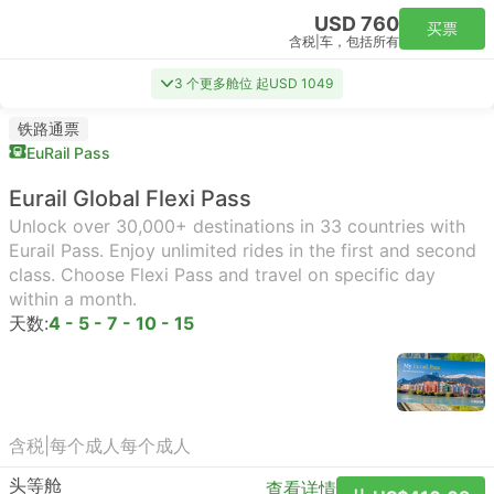
USD 760
买票
含税
|
车，包括所有
3 个更多舱位 起USD 1049
铁路通票
EuRail Pass
Eurail Global Flexi Pass
Unlock over 30,000+ destinations in 33 countries with
Eurail Pass. Enjoy unlimited rides in the first and second
class. Choose Flexi Pass and travel on specific day
within a month.
天数:
4 - 5 - 7 - 10 - 15
含税
|
每个成人
每个成人
头等舱
查看详情