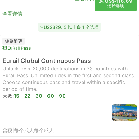
从 US$416.69
选择选项
查看详情
US$329.15 以上多 1 个选项
铁路通票
EuRail Pass
Eurail Global Continuous Pass
Unlock over 30,000 destinations in 33 countries with
Eurail Pass. Unlimited rides in the first and second class.
Choose continuous pass and travel within a specific
period of time.
天数:
15 - 22 - 30 - 60 - 90
含税
|
每个成人
每个成人