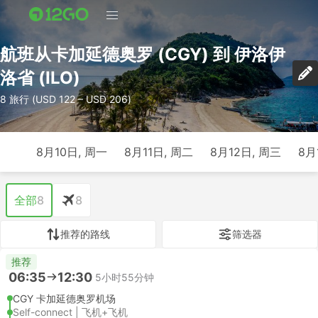
航班从卡加延德奥罗 (CGY) 到 伊洛伊
洛省 (ILO)
8 旅行 (USD 122 – USD 206)
8月10日, 周一
8月11日, 周二
8月12日, 周三
8月
全部
8
8
推荐的路线
筛选器
推荐
06:35
12:30
5小时55分钟
CGY 卡加延德奥罗机场
Self-connect | 飞机+飞机