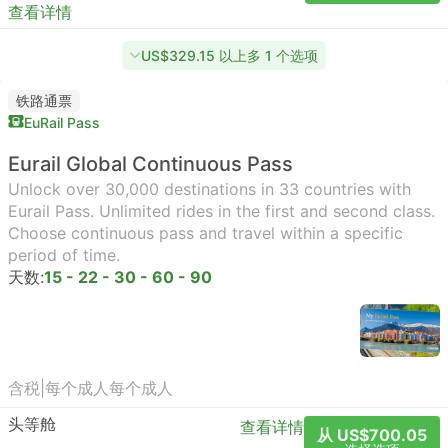
查看详情
US$329.15 以上多 1 个选项
铁路通票
EuRail Pass
Eurail Global Continuous Pass
Unlock over 30,000 destinations in 33 countries with
Eurail Pass. Unlimited rides in the first and second class.
Choose continuous pass and travel within a specific
period of time.
天数:
15 - 22 - 30 - 60 - 90
含税
|
每个成人
每个成人
头等舱
查看详情
从 US$700.05