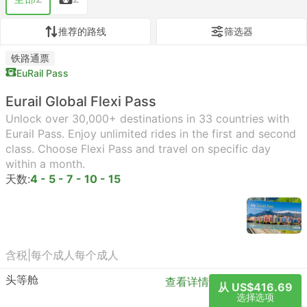
推荐的路线
筛选器
铁路通票
EuRail Pass
Eurail Global Flexi Pass
Unlock over 30,000+ destinations in 33 countries with
Eurail Pass. Enjoy unlimited rides in the first and second
class. Choose Flexi Pass and travel on specific day
within a month.
天数:
4 - 5 - 7 - 10 - 15
含税
|
每个成人
每个成人
头等舱
查看详情
从 US$416.69
选择选项