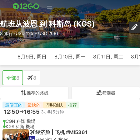
航班从波恩 到 科斯岛 (KGS)
8 旅行 (USD 125 – USD 208)
8月9日, 周日
8月10日, 周一
8月11日, 周二
8月
全部
8
8
推荐的路线
筛选器
最便宜的
最快的
即时确认
推荐
12:50
16:55
3小时5分钟
CGN 科隆 機場
KGS 科斯 機場
经济舱 | 飞机 #MI5361
Freebird Airlines