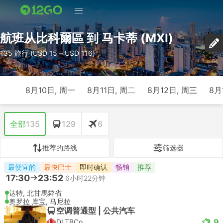
航班从比科爾區 到 马卡蒂 (MXI)
135 旅行 (USD 15 – USD 116)
8月10日, 周一
8月11日, 周二
8月12日, 周三
8月
全部
135
129
6
推荐的路线
筛选器
最便宜的
最快巴士
即时确认
畅销
推荐
17:30
23:52
6小时22分钟
达特, 北甘馬粦省
奥罗拉 库宝, 马尼拉
空调普通型 | 公共汽车
3.9
DLTBCo