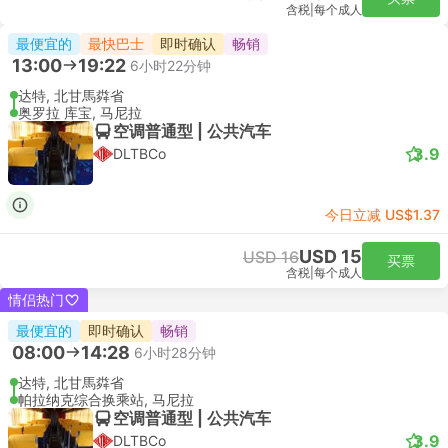
含税
|
每个成人
最便宜的
最快巴士
即时确认
畅销
13:00
19:22
6小时22分钟
达特, 北甘馬粦省
奥罗拉 库宝, 马尼拉
空调普通型 | 公共汽车
3.9
DLTBCo
今日立减 US$1.37
USD 15
USD 16
买票
含税
|
每个成人
情侣热门
最便宜的
即时确认
畅销
08:00
14:28
6小时28分钟
达特, 北甘馬粦省
帕拉纳克综合换乘站, 马尼拉
空调普通型 | 公共汽车
3.9
DLTBCo