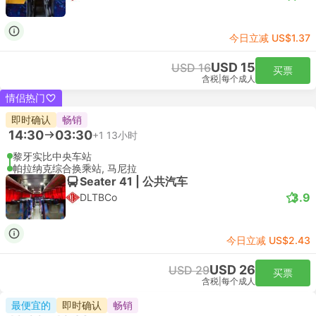
今日立减 US$1.37
USD 15
USD 16
买票
含税
|
每个成人
情侣热门
即时确认
畅销
14:30
03:30
+1
13小时
黎牙实比中央车站
帕拉纳克综合换乘站, 马尼拉
Seater 41 | 公共汽车
3.9
DLTBCo
今日立减 US$2.43
USD 26
USD 29
买票
含税
|
每个成人
最便宜的
即时确认
畅销