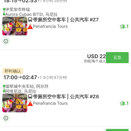
18:15
02:53
+1
8小时38分钟
伊里加市终端
Aurora Cubao BITSI, 马尼拉
带厕所空中客车 | 公共汽车 #Z7
4.1
Penafrancia Tours
USD 22
买票
含税
|
每个成人
即时确认
17:00
02:47
+1
9小时47分钟
烟草城中央车站, 阿尔拜
阿维尼达, 马尼拉
带厕所空中客车 | 公共汽车 #Z6
4.1
Penafrancia Tours