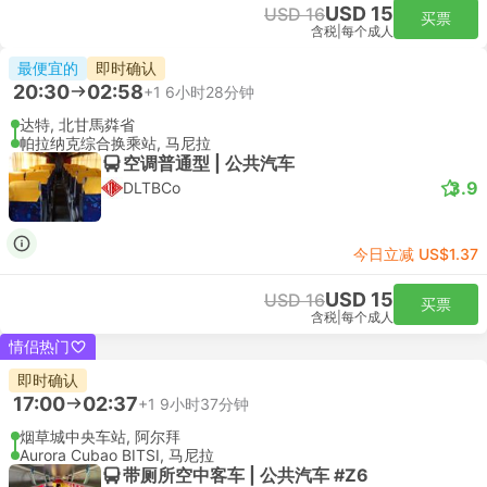
USD 15
USD 16
买票
含税
|
每个成人
最便宜的
即时确认
20:30
02:58
+1
6小时28分钟
达特, 北甘馬粦省
帕拉纳克综合换乘站, 马尼拉
空调普通型 | 公共汽车
3.9
DLTBCo
今日立减 US$1.37
USD 15
USD 16
买票
含税
|
每个成人
情侣热门
即时确认
17:00
02:37
+1
9小时37分钟
烟草城中央车站, 阿尔拜
Aurora Cubao BITSI, 马尼拉
带厕所空中客车 | 公共汽车 #Z6