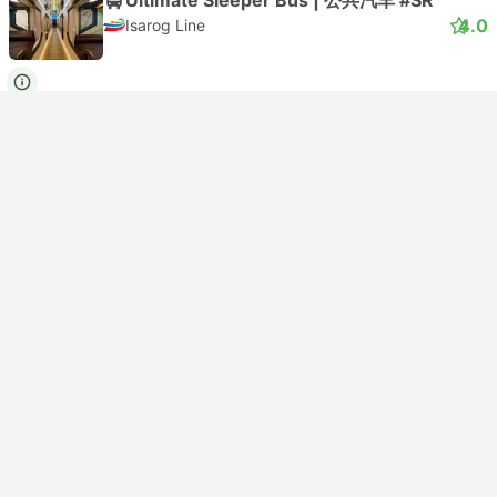
4.0
Isarog Line
USD 51
买票
含税
|
每个成人
即时确认
17:30
04:26
+1
10小时56分钟
索索贡Tya Nenas
EDSA古巴, 马尼拉
Ultimate Sleeper Bus | 公共汽车 #SR
4.0
Isarog Line
USD 51
买票
含税
|
每个成人
即时确认