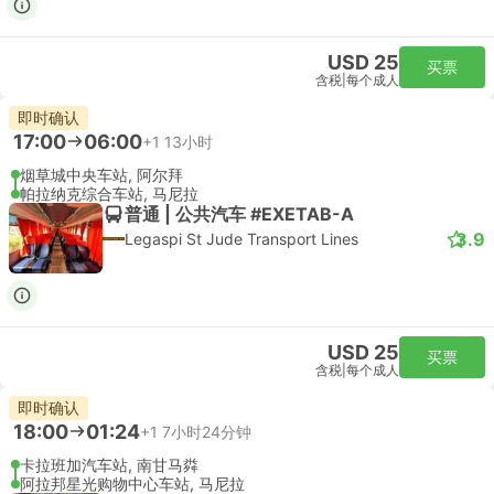
USD 25
买票
含税
|
每个成人
即时确认
17:00
06:00
+1
13小时
烟草城中央车站, 阿尔拜
帕拉纳克综合车站, 马尼拉
普通 | 公共汽车 #EXETAB-A
3.9
Legaspi St Jude Transport Lines
USD 25
买票
含税
|
每个成人
即时确认
18:00
01:24
+1
7小时24分钟
卡拉班加汽车站, 南甘马粦
阿拉邦星光购物中心车站, 马尼拉