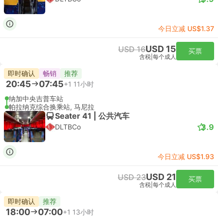
今日立减 US$1.37
USD 15
USD 16
买票
含税
|
每个成人
即时确认
畅销
推荐
20:45
07:45
+1
11小时
纳加中央吉普车站
帕拉纳克综合换乘站, 马尼拉
Seater 41 | 公共汽车
3.9
DLTBCo
今日立减 US$1.93
USD 21
USD 23
买票
含税
|
每个成人
即时确认
推荐
18:00
07:00
+1
13小时