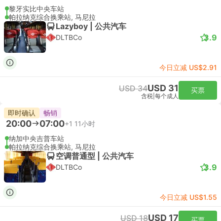
黎牙实比中央车站
帕拉纳克综合换乘站, 马尼拉
Lazyboy | 公共汽车
3.9
DLTBCo
今日立减 US$2.91
USD 31
USD 34
买票
含税
|
每个成人
即时确认
畅销
20:00
07:00
+1
11小时
纳加中央吉普车站
帕拉纳克综合换乘站, 马尼拉
空调普通型 | 公共汽车
3.9
DLTBCo
今日立减 US$1.55
USD 17
USD 18
买票