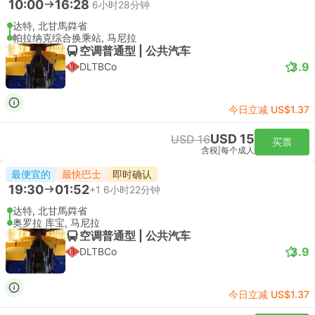
10:00
16:28
6小时28分钟
达特, 北甘馬粦省
帕拉纳克综合换乘站, 马尼拉
空调普通型 | 公共汽车
3.9
DLTBCo
今日立减 US$1.37
USD 15
USD 16
买票
含税
|
每个成人
最便宜的
最快巴士
即时确认
19:30
01:52
+1
6小时22分钟
达特, 北甘馬粦省
奥罗拉 库宝, 马尼拉
空调普通型 | 公共汽车
3.9
DLTBCo
今日立减 US$1.37