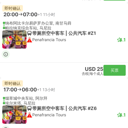
即时确认
20:00
07:00
+1
11小时
纳布阿比卡尔易萨罗办公室, 南甘马粦
帕拉纳克综合车站, 马尼拉
带厕所空中客车 | 公共汽车 #Z1
4.1
Penafrancia Tours
USD 25
买票
含税
|
每个成人
即时确认
17:00
06:00
+1
13小时
烟草城中央车站, 阿尔拜
埃尔米塔, 马尼拉
带厕所空中客车 | 公共汽车 #Z6
4.1
Penafrancia Tours