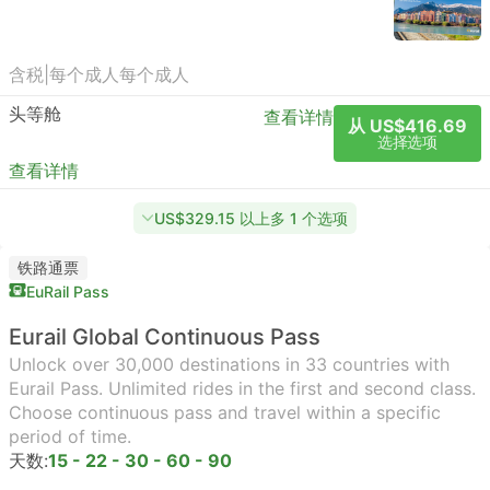
含税
|
每个成人
每个成人
头等舱
查看详情
从 US$416.69
选择选项
查看详情
US$329.15 以上多 1 个选项
铁路通票
EuRail Pass
Eurail Global Continuous Pass
Unlock over 30,000 destinations in 33 countries with
Eurail Pass. Unlimited rides in the first and second class.
Choose continuous pass and travel within a specific
period of time.
天数:
15 - 22 - 30 - 60 - 90