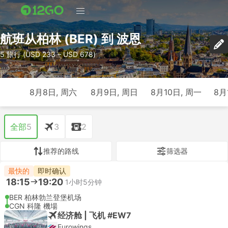
航班从柏林 (BER) 到 波恩
5 旅行 (USD 233 – USD 678)
8月8日, 周六
8月9日, 周日
8月10日, 周一
8月
全部
5
3
2
推荐的路线
筛选器
最快的
即时确认
18:15
19:20
1小时5分钟
BER 柏林勃兰登堡机场
CGN 科隆 機場
经济舱 | 飞机 #EW7
Eurowings