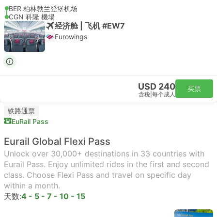
BER 柏林勃兰登堡机场
CGN 科隆 機場
经济舱 | 飞机 #EW7
Eurowings
USD 240
买票
含税
|
每个成人
铁路通票
EuRail Pass
Eurail Global Flexi Pass
Unlock over 30,000+ destinations in 33 countries with
Eurail Pass. Enjoy unlimited rides in the first and second
class. Choose Flexi Pass and travel on specific day
within a month.
天数:
4 - 5 - 7 - 10 - 15