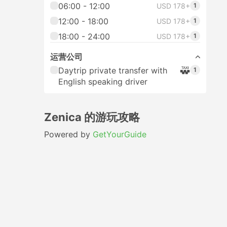
06:00 - 12:00
USD 178+
1
12:00 - 18:00
USD 178+
1
18:00 - 24:00
USD 178+
1
运营公司
Daytrip private transfer with
1
English speaking driver
Zenica 的游玩攻略
Powered by
GetYourGuide