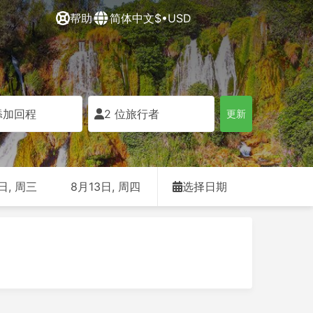
帮助
简体中文
$•USD
添加回程
2 位旅行者
更新
日, 周三
8月13日, 周四
选择日期