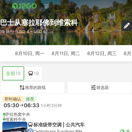
巴士从塞拉耶佛到维索科
19 旅行 (USD 4 – USD 6)
8月10日, 周一
8月11日, 周二
8月12日, 周三
8月
全部
19
19
推荐的路线
筛选器
即时确认
推荐
05:30
06:33
1小时3分钟
萨拉热窝中央
维索科中央
标准级带空调 | 公共汽车
3.9
Centrotrans Eurolines BiH