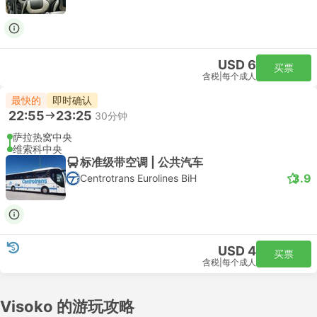
USD 6
买票
含税
|
每个成人
最快的
即时确认
22:55
23:25
30分钟
萨拉热窝中央
维索科中央
标准级带空调 | 公共汽车
3.9
Centrotrans Eurolines BiH
USD 4
买票
含税
|
每个成人
Visoko 的游玩攻略