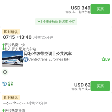
USD 349
买票
含税
|
车，包括所有
2 个更多舱位 起USD 447
即时确认
07:15
13:40
6小时25分钟
萨拉热窝中央
杜布罗夫尼克汽车站
标准级带空调 | 公共汽车
3.9
Centrotrans Eurolines BiH
USD 62
买票
含税
|
每个成人
即时确认
--:--
--:--
4小时23分钟
萨拉热窝换乘