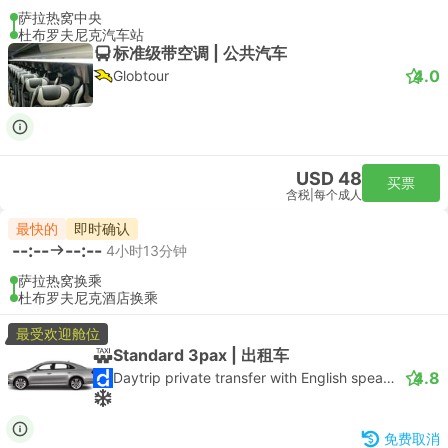
萨拉热窝中央
杜布罗夫尼克汽车站
标准级带空调 | 公共汽车
4.0
Globtour
USD 48
买票
含税
|
每个成人
最快的
即时确认
--:--
--:--
4小时13分钟
萨拉热窝换乘
杜布罗夫尼克酒店换乘
最受欢迎舱位
Standard 3pax | 出租车
4.8
Daytrip private transfer with English speaking driver
免费取消