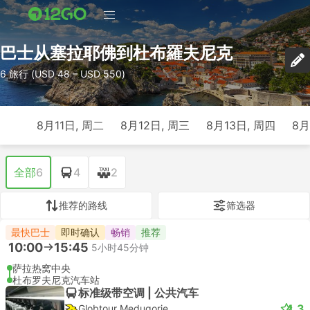
巴士从塞拉耶佛到杜布羅夫尼克
6 旅行 (USD 48 – USD 550)
8月11日, 周二
8月12日, 周三
8月13日, 周四
8月
全部
6
4
2
推荐的路线
筛选器
最快巴士
即时确认
畅销
推荐
10:00
15:45
5小时45分钟
萨拉热窝中央
杜布罗夫尼克汽车站
标准级带空调 | 公共汽车
4.3
Globtour Medugorje