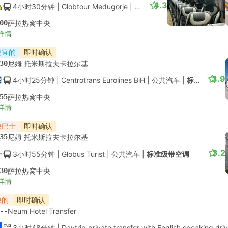
4.3
4小时30分钟
| Globtour Medugorje
|
公共汽车
|
标准级带空调
00
萨拉热窝中央
详情
便宜的
即时确认
30
尼姆 托米斯拉夫卡拉尔基
3.9
4小时25分钟
| Centrotrans Eurolines BiH
|
公共汽车
|
标准级带空调
55
萨拉热窝中央
详情
快巴士
即时确认
35
尼姆 托米斯拉夫卡拉尔基
3.2
3小时55分钟
| Globus Turist
|
公共汽车
|
标准级带空调
30
萨拉热窝中央
详情
快的
即时确认
--
Neum Hotel Transfer
3小时48分钟
| Daytrip private transfer with English speaking dri