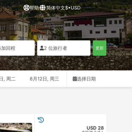
帮助
简体中文
$•USD
添加回程
2 位旅行者
更新
日, 周二
8月12日, 周三
选择日期
USD 28