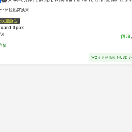
--
萨拉热窝换乘
受欢迎舱位
ndard 3pax
空调
4.8
详情
2 个更多舱位 起USD 3