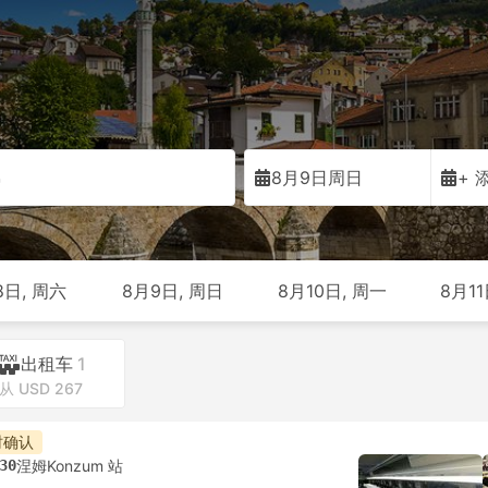
佛
8月9日周日
+ 
8日, 周六
8月9日, 周日
8月10日, 周一
8月11
出租车
1
从 USD 267
时确认
30
涅姆Konzum 站