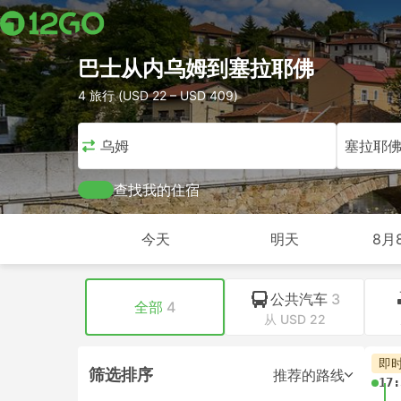
巴士从内乌姆到塞拉耶佛
4 旅行 (USD 22 – USD 409)
内乌姆
塞拉耶
查找我的住宿
今天
明天
8月
公共汽车
3
全部
4
从 USD 22
即
筛选排序
推荐的路线
17: