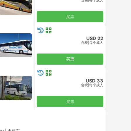
含税
|
每个成人
买票
USD 22
含税
|
每个成人
买票
USD 33
含税
|
每个成人
买票
ver
|
出租车