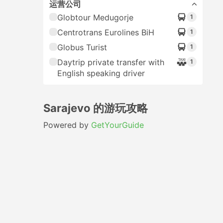
运营公司
Globtour Medugorje
1
Centrotrans Eurolines BiH
1
Globus Turist
1
Daytrip private transfer with
1
English speaking driver
Sarajevo 的游玩攻略
Powered by
GetYourGuide