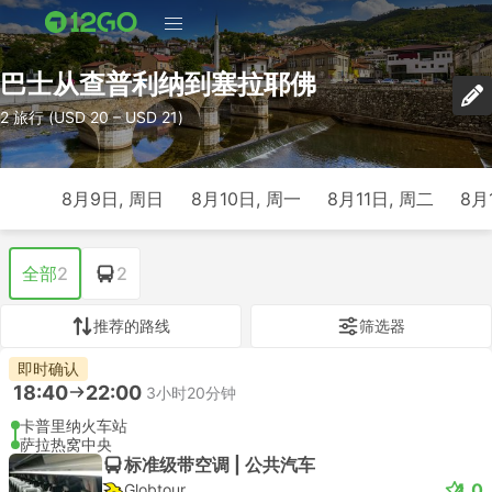
巴士从查普利纳到塞拉耶佛
2 旅行 (USD 20 – USD 21)
8月9日, 周日
8月10日, 周一
8月11日, 周二
8月
全部
2
2
推荐的路线
筛选器
即时确认
18:40
22:00
3小时20分钟
卡普里纳火车站
萨拉热窝中央
标准级带空调 | 公共汽车
4.0
Globtour