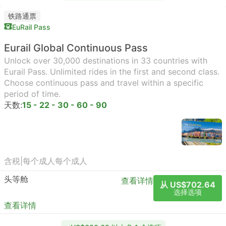
铁路通票
EuRail Pass
Eurail Global Continuous Pass
Unlock over 30,000 destinations in 33 countries with
Eurail Pass. Unlimited rides in the first and second class.
Choose continuous pass and travel within a specific
period of time.
天数:
15 - 22 - 30 - 60 - 90
含税
|
每个成人
每个成人
头等舱
查看详情
从 US$702.64
选择选项
查看详情