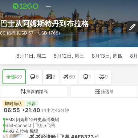
巴士从阿姆斯特丹到布拉格
89 旅行 (USD 57 – USD 1768)
8月11日, 周二
8月12日, 周三
8月13日, 周四
8月
全部
89
8
2
69
1
9
推荐的路线
筛选器
即时确认
推荐
06:55
21:40
14小时45分钟
AMS 阿姆斯特丹史基浦機場
Self-connect | 飞机+飞机
PRG 布拉格 機場
经济舱 | 飞机 #AF8373
+1