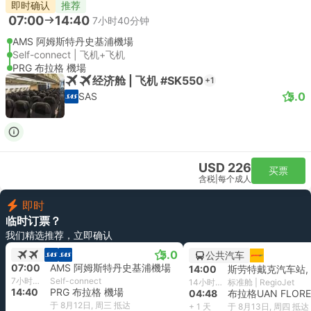
即时确认
推荐
07:00
14:40
7小时40分钟
AMS 阿姆斯特丹史基浦機場
Self-connect | 飞机+飞机
PRG 布拉格 機場
经济舱 | 飞机 #SK550
+1
5.0
SAS
USD 226
买票
含税
|
每个成人
即时
临时订票？
我们精选推荐，立即确认
5.0
公共汽车
07:00
AMS 阿姆斯特丹史基浦機場
14:00
7小时40分钟
Self-connect
14小时48分钟
标准舱 | RegioJet
14:40
PRG 布拉格 機場
04:48
布拉格UAN FLOR
于 8月12日, 周三 抵达
+ 1 天
于 8月13日, 周四 抵达