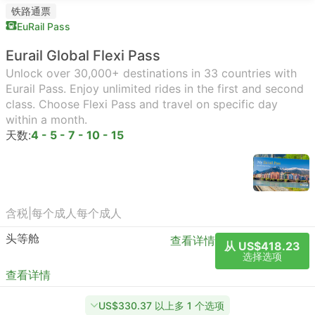
铁路通票
EuRail Pass
Eurail Global Flexi Pass
Unlock over 30,000+ destinations in 33 countries with
Eurail Pass. Enjoy unlimited rides in the first and second
class. Choose Flexi Pass and travel on specific day
within a month.
天数:
4 - 5 - 7 - 10 - 15
含税
|
每个成人
每个成人
头等舱
查看详情
从 US$418.23
选择选项
查看详情
US$330.37 以上多 1 个选项