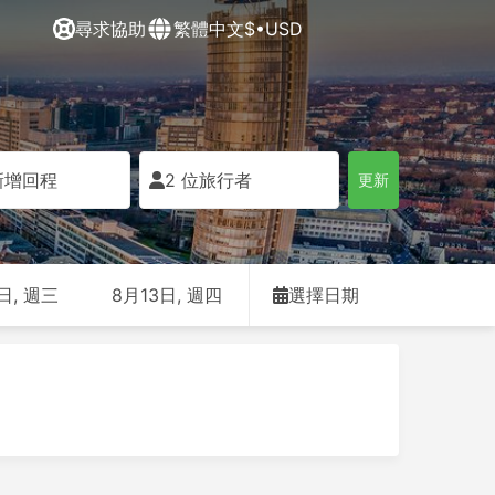
尋求協助
繁體中文
$•USD
新增回程
2 位旅行者
更新
日, 週三
8月13日, 週四
選擇日期