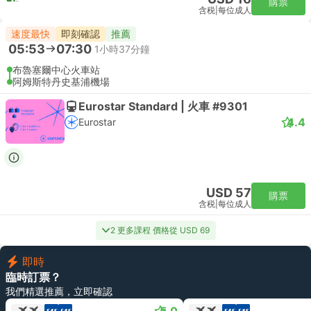
購票
含税
|
每位成人
速度最快
即刻確認
推薦
05:53
07:30
1小時37分鐘
布魯塞爾中心火車站
阿姆斯特丹史基浦機場
Eurostar Standard | 火車 #9301
4.4
Eurostar
USD 57
購票
含税
|
每位成人
2 更多課程 價格從 USD 69
即時
臨時訂票？
我們精選推薦，立即確認