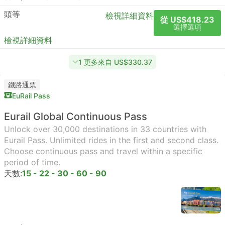
頭等
檢視詳細資料
從 US$418.23
選擇選項
檢視詳細資料
1 更多來自 US$330.37
鐵路通票
EuRail Pass
Eurail Global Continuous Pass
Unlock over 30,000 destinations in 33 countries with
Eurail Pass. Unlimited rides in the first and second class.
Choose continuous pass and travel within a specific
period of time.
天數:
15 - 22 - 30 - 60 - 90