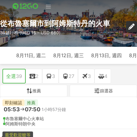
從布魯塞爾市到阿姆斯特丹的火車
39趟行程 (USD 15 – USD 680)
8月11日, 週二
8月12日, 週三
8月13日, 週四
8月
全選
39
2
3
27
3
4
推薦
篩選器
即刻確認
推薦
05:53
07:50
1小時57分鐘
布魯塞爾中心火車站
阿姆斯特朗中央
最受歡迎艙等