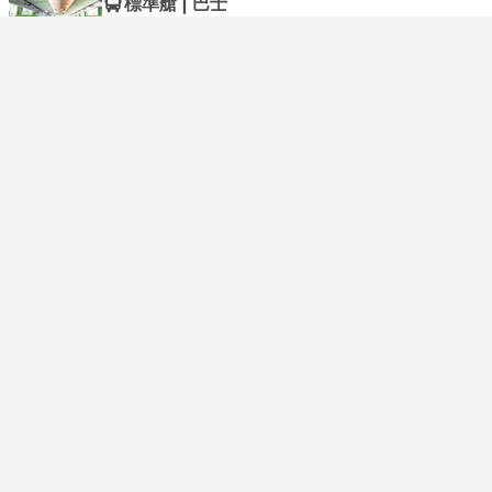
標準艙 | 巴士
3.8
FlixBus
USD 20
購票
含税
|
每位成人
價格最低
即刻確認
21:45
01:55
+1
4小時10分鐘
Schaerbeek Bd Roi Albert II
Amsterdam Central Bus Stop H
標準艙 | 巴士
3.8
FlixBus
USD 15
購票
含税
|
每位成人
最快的航班
即刻確認