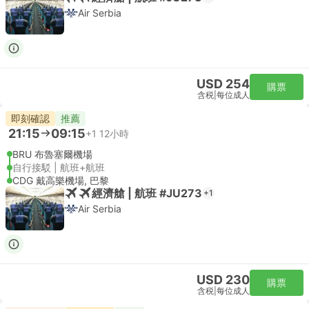
Air Serbia
USD 254
購票
含税
|
每位成人
即刻確認
推薦
21:15
09:15
+1
12小時
BRU 布魯塞爾機場
自行接駁 | 航班+航班
CDG 戴高樂機場, 巴黎
經濟艙 | 航班 #JU273
+1
Air Serbia
USD 230
購票
含税
|
每位成人