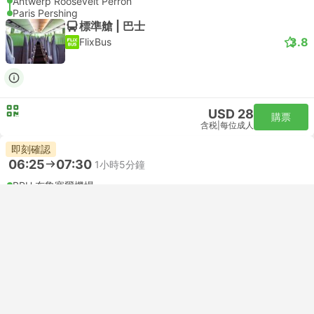
Antwerp Roosevelt Perron
Paris Pershing
標準艙 | 巴士
3.8
FlixBus
USD 28
購票
含税
|
每位成人
即刻確認
06:25
07:30
1小時5分鐘
BRU 布魯塞爾機場
CDG 戴高樂機場, 巴黎
經濟艙 | 航班 #SN3631
Brussels Airlines
USD 467
購票
含税
|
每位成人