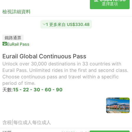
選擇選項
檢視詳細資料
1 更多來自 US$330.48
鐵路通票
EuRail Pass
Eurail Global Continuous Pass
Unlock over 30,000 destinations in 33 countries with
Eurail Pass. Unlimited rides in the first and second class.
Choose continuous pass and travel within a specific
period of time.
天數:
15 - 22 - 30 - 60 - 90
含税
|
每位成人
每位成人