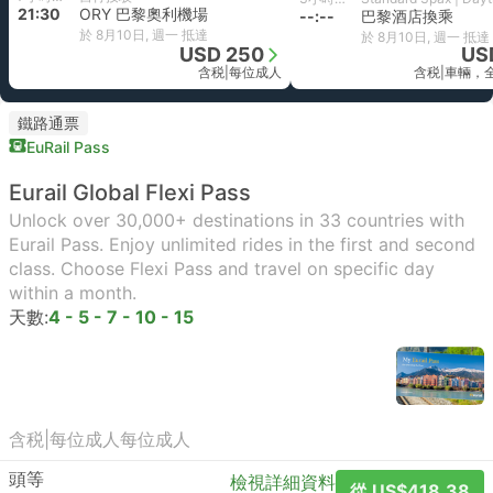
21:30
ORY 巴黎奧利機場
--:--
巴黎酒店換乘
於 8月10日, 週一 抵達
於 8月10日, 週一 抵達
USD 250
US
含税
|
每位成人
含税
|
車輛，
鐵路通票
EuRail Pass
Eurail Global Flexi Pass
Unlock over 30,000+ destinations in 33 countries with
Eurail Pass. Enjoy unlimited rides in the first and second
class. Choose Flexi Pass and travel on specific day
within a month.
天數:
4 - 5 - 7 - 10 - 15
含税
|
每位成人
每位成人
頭等
檢視詳細資料
從 US$418.38