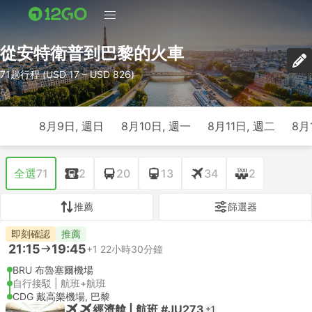
從安特衛普到巴黎的火車
71趟行程 (USD 17 – USD 826)
8月9日, 週日
8月10日, 週一
8月11日, 週二
8月
全選
71
2
20
13
34
2
推薦
篩選器
即刻確認
推薦
21:15
19:45
+1
22小時30分鐘
BRU 布魯塞爾機場
自行接駁 | 航班+航班
CDG 戴高樂機場, 巴黎
經濟艙 | 航班 #JU273
+1