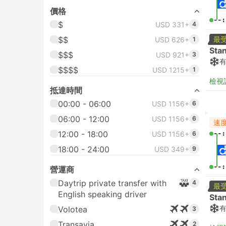
價格
--:
$
USD 331+
4
$$
最
USD 626+
1
Sta
$$$
USD 921+
3
$$$$
USD 1215+
1
檢視
抵達時間
00:00 - 06:00
USD 1156+
6
06:00 - 12:00
USD 1156+
6
速
12:00 - 18:00
--:
USD 1156+
6
18:00 - 24:00
USD 349+
9
--:
營運商
Daytrip private transfer with
4
最
English speaking driver
Sta
Volotea
3
Transavia
2