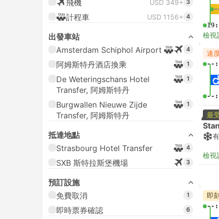
飛機
USD 349+
3
計程車
USD 1156+
4
19:
檢視
出發車站
Amsterdam Schiphol Airport
4
速
阿姆斯特丹酒店換乘
--:
1
De Weteringschans Hotel
1
Transfer, 阿姆斯特丹
--:
Burgwallen Nieuwe Zijde
1
Transfer, 阿姆斯特丹
最
Sta
抵達地點
Strasbourg Hotel Transfer
4
檢視
SXB 斯特拉斯堡機場
3
預訂設施
免費取消
1
即
--:
即時票券確認
6