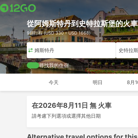
從阿姆斯特丹到史特拉斯堡的火車
9趟行程 (USD 330 – USD 1668)
阿姆斯特丹
史特拉
尋找我的住宿
今天
明日
8月1
在2026年8月11日 無 火車
請考慮下列選項或選擇其他日期
Alternative travel options for this