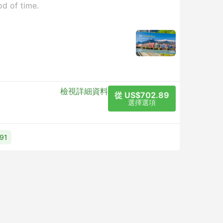
od of time.
檢視詳細資料
從 US$702.89
選擇選項
91