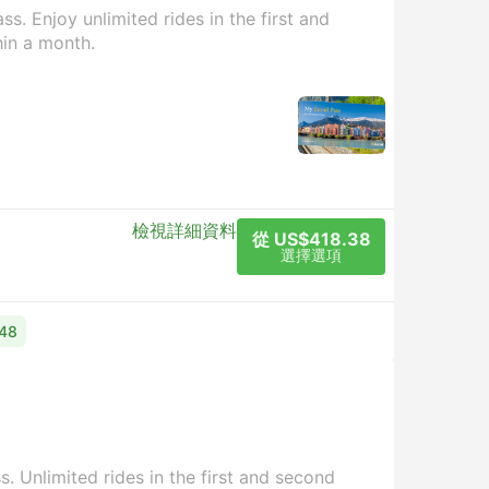
s. Enjoy unlimited rides in the first and
hin a month.
檢視詳細資料
從 US$418.38
選擇選項
48
. Unlimited rides in the first and second