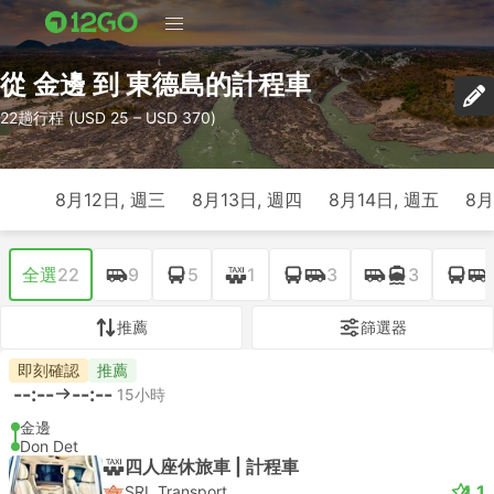
從 金邊 到 東德島的計程車
22趟行程 (USD 25 – USD 370)
8月12日, 週三
8月13日, 週四
8月14日, 週五
8月
全選
22
9
5
1
3
3
推薦
篩選器
即刻確認
推薦
--:--
--:--
15小時
金邊
Don Det
四人座休旅車 | 計程車
4.1
SRL Transport