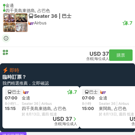
金邊
四千美島東德島, 占巴色
Seater 36 | 巴士
4.7
Airbus
USD 37
購票
含税
|
每位成人
即時
臨時訂票？
我們精選推薦，立即確認
4.7
巴士
巴士
07:00
金邊
07:00
金邊
8小時15分鐘
Seater 36 | Airbus
8小時
Seater 36 | Airbus
15:15
四千美島東德島, 占巴色
15:00
東闊島, 占巴色
於 8月13日, 週四 抵達
於 8月13日, 週四 抵達
USD 37
U
含税
|
每位成人
含