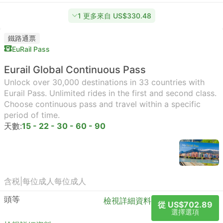
1 更多來自 US$330.48
鐵路通票
EuRail Pass
Eurail Global Continuous Pass
Unlock over 30,000 destinations in 33 countries with
Eurail Pass. Unlimited rides in the first and second class.
Choose continuous pass and travel within a specific
period of time.
天數:
15 - 22 - 30 - 60 - 90
含税
|
每位成人
每位成人
頭等
檢視詳細資料
從 US$702.89
選擇選項