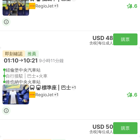
4.6
RegioJet
+1
USD 48
購票
含税
|
每位成人
即刻確認
推薦
01:10
10:21
9小時11分鐘
紐倫堡中央汽車站
自行接駁 | 巴士+火車
維也納中央火車站
標準座 | 巴士
+1
4.6
RegioJet
+1
USD 50
購票
含税
|
每位成人