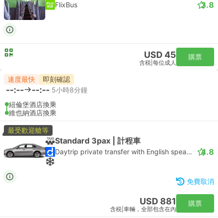
3.8
FlixBus
USD 45
購票
含税
|
每位成人
速度最快
即刻確認
--:--
--:--
5小時8分鐘
紐倫堡酒店換乘
維也納酒店換乘
最受歡迎艙等
Standard 3pax | 計程車
4.8
Daytrip private transfer with English speaking driver
免費取消
USD 881
購票
含税
|
車輛，全部包含在內