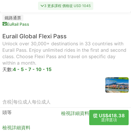
3 更多課程 價格從 USD 1045
鐵路通票
EuRail Pass
Eurail Global Flexi Pass
Unlock over 30,000+ destinations in 33 countries with
Eurail Pass. Enjoy unlimited rides in the first and second
class. Choose Flexi Pass and travel on specific day
within a month.
天數:
4 - 5 - 7 - 10 - 15
含税
|
每位成人
每位成人
頭等
檢視詳細資料
從 US$418.38
選擇選項
檢視詳細資料