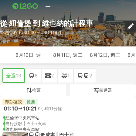
從 紐倫堡 到 維也納的計程車
13趟行程 (USD 40 – USD 1197)
8月10日, 週一
8月11日, 週二
8月12日, 週三
8月
全選
13
8
2
1
2
推薦
篩選器
即刻確認
推薦
01:10
10:21
9小時11分鐘
紐倫堡中央汽車站
自行接駁 | 巴士+火車
維也納中央火車站
低成本 | 巴士
+1