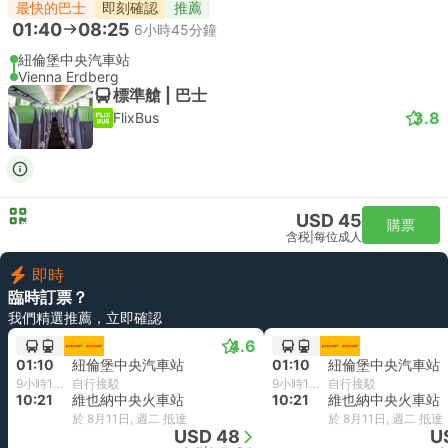
最快的巴士
即刻確認
推薦
01:40
08:25
6小時45分鐘
紐倫堡中央汽車站
Vienna Erdberg
標準艙 | 巴士
3.8
FlixBus
USD 45
購票
含税
|
每位成人
即時
臨時訂票？
我們精選推薦，立即確認
4.6
01:10
紐倫堡中央汽車站
01:10
紐倫堡中央汽車站
9小時11分鐘
自行接駁
9小時11分鐘
自行接駁
10:21
維也納中央火車站
10:21
維也納中央火車站
於 8月11日, 週二 抵達
於 8月11日, 週二 抵達
USD 48
U