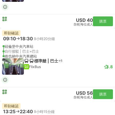
USD 40
購票
含税
|
每位成人
即刻確認
09:10
18:30
9小時20分鐘
紐倫堡中央汽車站
自行接駁 | 巴士+巴士
維也納中央汽車總站
標準艙 | 巴士
+1
3.8
FlixBus
USD 56
購票
含税
|
每位成人
即刻確認
13:25
22:40
9小時15分鐘