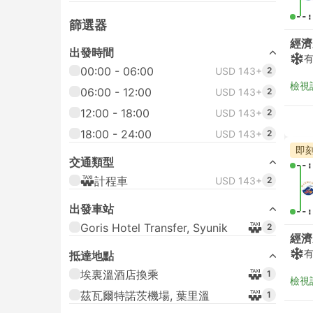
--:
篩選器
經濟
出發時間
00:00 - 06:00
USD 143+
2
檢視
06:00 - 12:00
USD 143+
2
12:00 - 18:00
USD 143+
2
18:00 - 24:00
USD 143+
2
即
交通類型
--:
計程車
USD 143+
2
出發車站
--:
Goris Hotel Transfer, Syunik
2
經濟
抵達地點
埃裏溫酒店換乘
1
檢視
茲瓦爾特諾茨機場, 葉里溫
1