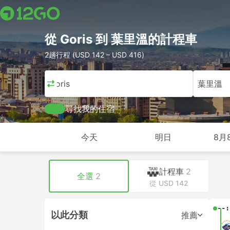
從 Goris 到 葉里溫的計程車
2趟行程 (USD 142 – USD 416)
Goris
葉里溫
尋找我的住宿
今天
明日
8月
計程車
2
全選
2
從 USD 142
--:
以此分類
推薦