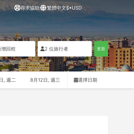
尋求協助
繁體中文
$•USD
新增回程
2 位旅行者
更新
日, 週二
8月12日, 週三
選擇日期