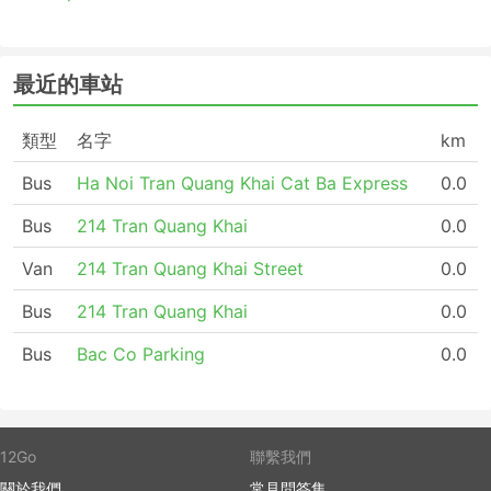
最近的車站
類型
名字
km
Bus
Ha Noi Tran Quang Khai Cat Ba Express
0.0
Bus
214 Tran Quang Khai
0.0
Van
214 Tran Quang Khai Street
0.0
Bus
214 Tran Quang Khai
0.0
Bus
Bac Co Parking
0.0
12Go
聯繫我們
關於我們
常見問答集