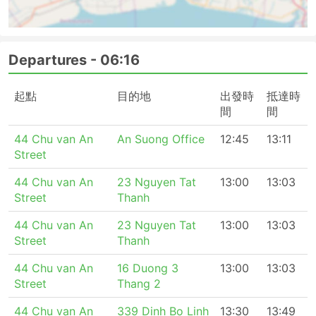
Departures -
06:16
起點
目的地
出發時
抵達時
間
間
44 Chu van An
An Suong Office
12:45
13:11
Street
44 Chu van An
23 Nguyen Tat
13:00
13:03
Street
Thanh
44 Chu van An
23 Nguyen Tat
13:00
13:03
Street
Thanh
44 Chu van An
16 Duong 3
13:00
13:03
Street
Thang 2
44 Chu van An
339 Dinh Bo Linh
13:30
13:49