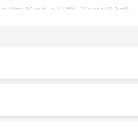
並提供簡單、快捷的在線預訂服務。確認訂票前，請仔細檢查日期和價格。
國際或國內機場。以下是該運營商通航的主要機場: