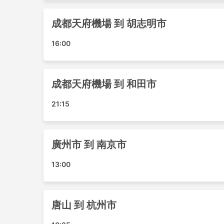
馬賽機場
Toyama Airport
成都天府機場 到 胡志明市
雞西機場
武漢機場
16:00
煙台機場
湛江機場
十堰機場
成都天府機場 到 和田市
澳門機場
21:15
南京機場
太原武宿機場
唐山三女河機場
廣州市 到 南京市
長春機場
珠海機場
13:00
貴陽機場
昆明機場
柳州機場
唐山 到 杭州市
吉隆玻機場