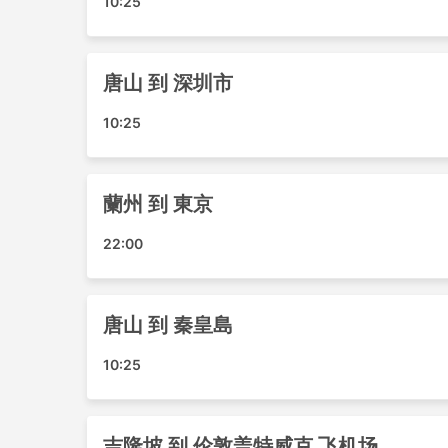
寧波機場
10:25
舟山機場
景洪機場
呼和浩特機場
唐山 到 深圳市
運城張孝機場
10:25
哥打京那巴魯機場
包頭機場
牡丹江機場
蘭州 到 東京
哈爾濱機場
淮安漣水機場
22:00
新加坡機場
大同東王荘空港
關西國際機場
唐山 到 秦皇島
釜山機場
海拉爾機場
10:25
宜昌機場
長崎機場
南昌機場
吉隆坡 到 伦敦盖特威克 飞机场