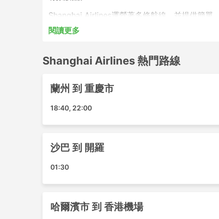
Shanghai Airlines運營著多條航線，
閱讀更多
Shanghai Airlines熱門機場
Shanghai Airlines通航全國範圍內的多個
Shanghai Airlines 熱門路線
素萬那普機場
蘭州 到 重慶市
北京大興機場
上海虹橋機場
18:40, 22:00
萬州機場
上海浦东国际机场
重慶機場
沙巴 到 開羅
廣州白雲機場
揭阳潮汕机场
01:30
日照機場
三亞機場
西寧機場
哈爾濱市 到 香港機場
杭州蕭山機場