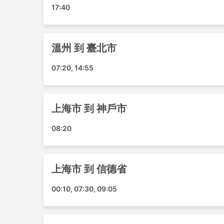
17:40
長白山機場
張家界機場
吉安機場
溫州 到 臺北市
深圳寶安機場
臨沂機場
07:20, 14:55
香港機場
檳城國際機場
丹東機場
上海市 到 神戶市
天津濱海機場
南寧機場
08:20
福岡機場
中部国际机场
青島流亭機場
上海市 到 信德省
普吉島機場
00:10, 07:30, 09:05
秦皇島機場
成都機場
瀋陽機場