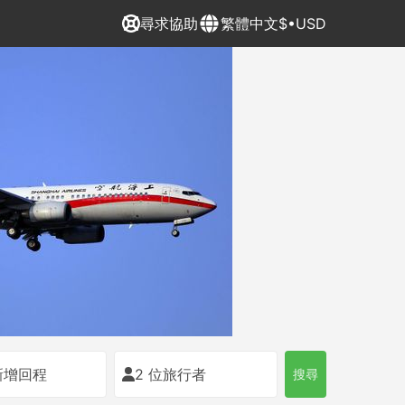
尋求協助
繁體中文
$•USD
新增回程
2 位旅行者
搜尋