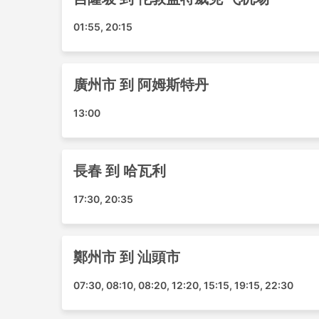
蘭州機場
01:55, 20:15
錦州機場
成田機場
鞍山機場
廣州市 到 阿姆斯特丹
泉州晉江機場
綿陽南郊機場
13:00
大連機場
廈門機場
羽田機場
長春 到 哈瓦利
新瀉機場
17:30, 20:35
成都天府
桂林機場
鄭州機場
鄭州市 到 汕頭市
長沙機場
Wuhu Xuanzhou Airport
07:30, 08:10, 08:20, 12:20, 15:15, 19:15, 22:30
Taipei Songshan Airport
梧州西江機場