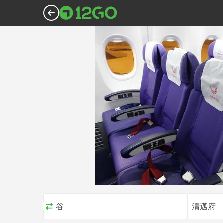
曼谷
清邁府