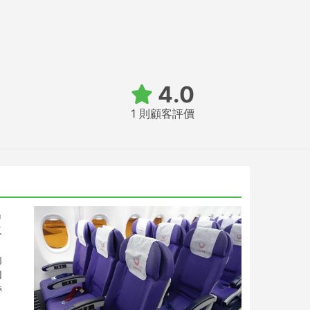
4.0
1 則顧客評價
出
火
助
和
帶