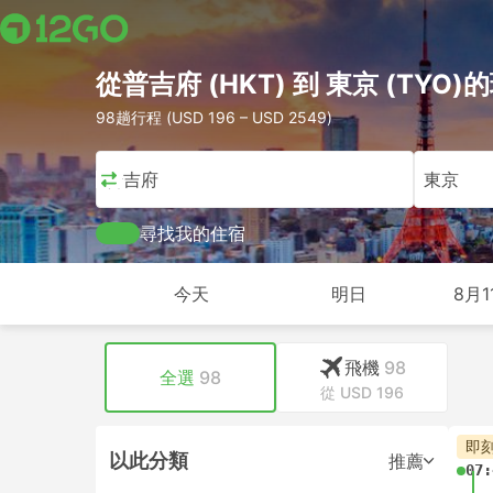
從普吉府 (HKT) 到 東京 (TYO)
98趟行程 (USD 196 – USD 2549)
普吉府
東京
尋找我的住宿
今天
明日
8月1
飛機
98
全選
98
從 USD 196
即
以此分類
推薦
07: