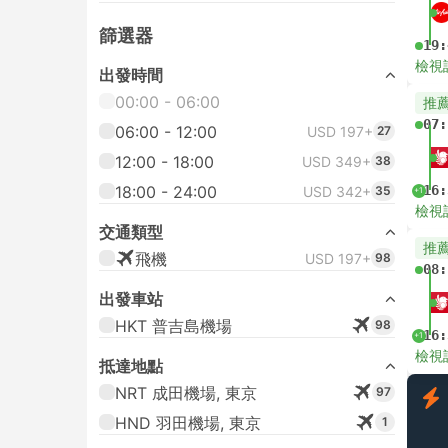
篩選器
19:
檢視
出發時間
00:00 - 06:00
推
07:
06:00 - 12:00
USD 197+
27
12:00 - 18:00
USD 349+
38
18:00 - 24:00
16:
USD 342+
35
+1
檢視
交通類型
推
飛機
USD 197+
98
08:
出發車站
HKT 普吉島機場
98
16:
+1
檢視
抵達地點
NRT 成田機場, 東京
97
HND 羽田機場, 東京
1