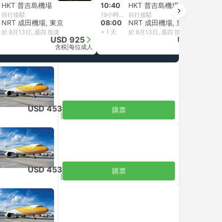
HKT 普吉島機場
10:40
HKT 普吉島機場
自行接駁
19小時20分鐘
自行接駁
NRT 成田機場, 東京
08:00
NRT 成田機場, 東京
於 8月13日, 週四 抵達
+ 1 天
於 8月13日, 週四 抵達
USD 925
USD 558
含税
|
每位成人
含税
|
每位成人
USD 453
購票
含税
|
每位成人
USD 453
購票
含税
|
每位成人