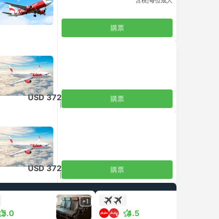
含税
|
每位成人
購票
USD 372
購票
含税
|
每位成人
USD 372
購票
含税
|
每位成人
+1
+1
5.0
4.5