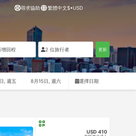
尋求協助
繁體中文
$•USD
新增回程
2 位旅行者
更新
日, 週五
8月15日, 週六
選擇日期
USD 410