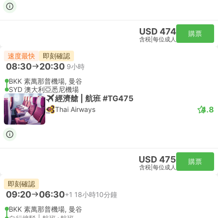
USD 474
購票
含税
|
每位成人
速度最快
即刻確認
08:30
20:30
9小時
BKK 素萬那普機場, 曼谷
SYD 澳大利亞悉尼機場
經濟艙 | 航班 #TG475
4.8
Thai Airways
USD 475
購票
含税
|
每位成人
即刻確認
09:20
06:30
+1
18小時10分鐘
BKK 素萬那普機場, 曼谷