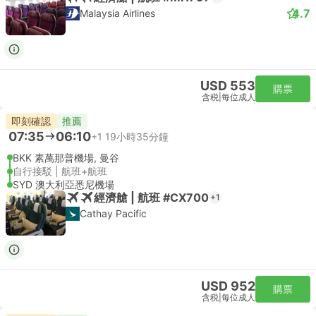
4.7
Malaysia Airlines
USD 553
購票
含税
|
每位成人
即刻確認
推薦
07:35
06:10
+1
19小時35分鐘
BKK 素萬那普機場, 曼谷
自行接駁 | 航班+航班
SYD 澳大利亞悉尼機場
經濟艙 | 航班 #CX700
+1
Cathay Pacific
USD 952
購票
含税
|
每位成人