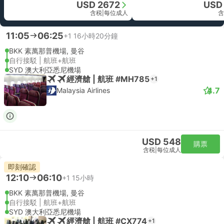
USD 2672
USD
含税
|
每位成人
含
11:05
06:25
+1
16小時20分鐘
BKK 素萬那普機場, 曼谷
自行接駁 | 航班+航班
SYD 澳大利亞悉尼機場
經濟艙 | 航班 #MH785
+1
4.7
Malaysia Airlines
USD 548
購票
含税
|
每位成人
即刻確認
12:10
06:10
+1
15小時
BKK 素萬那普機場, 曼谷
自行接駁 | 航班+航班
SYD 澳大利亞悉尼機場
經濟艙 | 航班 #CX774
+1