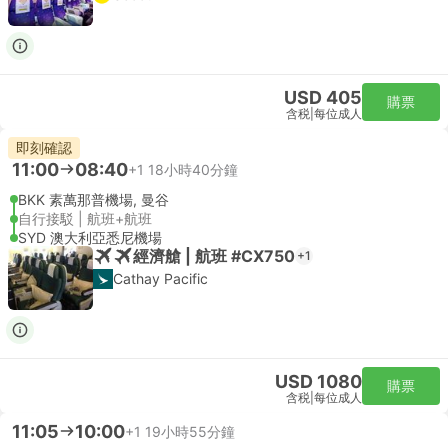
USD 405
購票
含税
|
每位成人
即刻確認
11:00
08:40
+1
18小時40分鐘
BKK 素萬那普機場, 曼谷
自行接駁 | 航班+航班
SYD 澳大利亞悉尼機場
經濟艙 | 航班 #CX750
+1
Cathay Pacific
USD 1080
購票
含税
|
每位成人
11:05
10:00
+1
19小時55分鐘