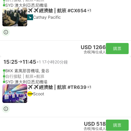
SYD 澳大利亞悉尼機場
經濟艙 | 航班 #CX654
+1
Cathay Pacific
USD 1266
購票
含税
|
每位成人
15:25
11:45
+1
17小時20分鐘
BKK 素萬那普機場, 曼谷
自行接駁 | 航班+航班
SYD 澳大利亞悉尼機場
經濟艙 | 航班 #TR639
+1
Scoot
USD 518
購票
含税
|
每位成人