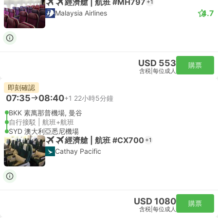
經濟艙 | 航班 #MH797
+1
4.7
Malaysia Airlines
USD 553
購票
含税
|
每位成人
即刻確認
07:35
08:40
+1
22小時5分鐘
BKK 素萬那普機場, 曼谷
自行接駁 | 航班+航班
SYD 澳大利亞悉尼機場
經濟艙 | 航班 #CX700
+1
Cathay Pacific
USD 1080
購票
含税
|
每位成人