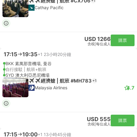
經濟艙 | 航班 #CX706
+1
Cathay Pacific
USD 1266
購票
含税
|
每位成人
17:15
19:35
+1
23小時20分鐘
BKK 素萬那普機場, 曼谷
自行接駁 | 航班+航班
SYD 澳大利亞悉尼機場
經濟艙 | 航班 #MH783
+1
4.7
Malaysia Airlines
USD 555
購票
含税
|
每位成人
17:15
10:00
+1
13小時45分鐘