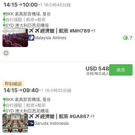
14:15
10:00
+1
16小時45分鐘
BKK 素萬那普機場, 曼谷
自行接駁 | 航班+航班
SYD 澳大利亞悉尼機場
經濟艙 | 航班 #MH789
+1
4.7
Malaysia Airlines
USD 548
購票
含税
|
每位成人
即刻確認
14:15
09:40
+1
16小時25分鐘
BKK 素萬那普機場, 曼谷
自行接駁 | 航班+航班
SYD 澳大利亞悉尼機場
經濟艙 | 航班 #GA867
+1
Garuda Indonesia