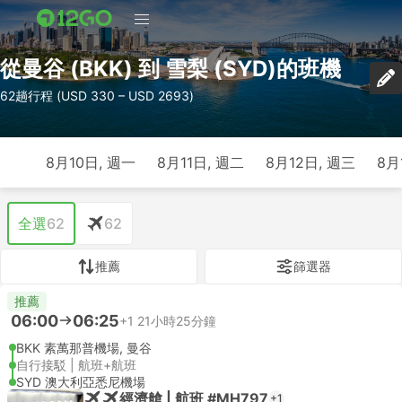
從曼谷 (BKK) 到 雪梨 (SYD)的班機
62趟行程 (USD 330 – USD 2693)
8月10日, 週一
8月11日, 週二
8月12日, 週三
8月
全選
62
62
推薦
篩選器
推薦
06:00
06:25
+1
21小時25分鐘
BKK 素萬那普機場, 曼谷
自行接駁 | 航班+航班
SYD 澳大利亞悉尼機場
經濟艙 | 航班 #MH797
+1