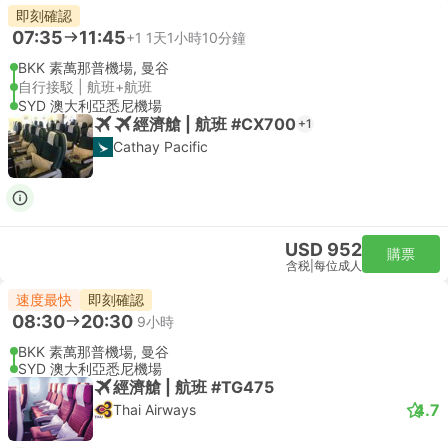
即刻確認
07:35
11:45
+1
1天1小時10分鐘
BKK 素萬那普機場, 曼谷
自行接駁 | 航班+航班
SYD 澳大利亞悉尼機場
經濟艙 | 航班 #CX700
+1
Cathay Pacific
USD 952
購票
含税
|
每位成人
速度最快
即刻確認
08:30
20:30
9小時
BKK 素萬那普機場, 曼谷
SYD 澳大利亞悉尼機場
經濟艙 | 航班 #TG475
4.7
Thai Airways