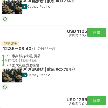
經濟艙 | 航班 #CX774
+1
Cathay Pacific
USD 1105
購票
含税
|
每位成人
即刻確認
12:35
08:40
+1
17小時5分鐘
BKK 素萬那普機場, 曼谷
自行接駁 | 航班+航班
SYD 澳大利亞悉尼機場
經濟艙 | 航班 #CX754
+1
Cathay Pacific
USD 1266
購票
含税
|
每位成人