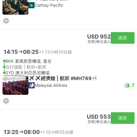
Cathay Pacific
USD 952
購票
含税
|
每位成人
14:15
06:25
+1
13小時10分鐘
BKK 素萬那普機場, 曼谷
自行接駁 | 航班+航班
SYD 澳大利亞悉尼機場
經濟艙 | 航班 #MH789
+1
4.7
Malaysia Airlines
USD 553
購票
含税
|
每位成人
13:25
08:00
+1
15小時35分鐘