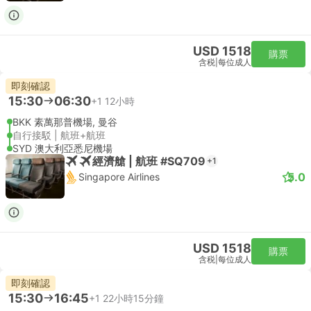
USD 1518
購票
含税
|
每位成人
即刻確認
15:30
06:30
+1
12小時
BKK 素萬那普機場, 曼谷
自行接駁 | 航班+航班
SYD 澳大利亞悉尼機場
經濟艙 | 航班 #SQ709
+1
5.0
Singapore Airlines
USD 1518
購票
含税
|
每位成人
即刻確認
15:30
16:45
+1
22小時15分鐘